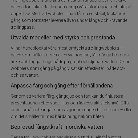
betena för fiske efter lax och öring i våra stora sjöar och ute på
Betespaket
öppet hav. Med rätt wobbler i linan får du en stabil, lockande
gång som fortsätter leverera även under långa och krävande
Handgjorda beten
trollingpass.
Utvalda modeller med styrka och prestanda
Jiggar och Gummibeten
Vi har handplockat våra mest omtyckta trollingwobblers –
beten som håller kursen även vid hög fart, tål många timmars
Jerkbaits - tailbaits
fiske och triggar hugg både på grunt och djupare vatten. Det är
wobblers som gång på gång visat sin effektivitet i både söt-
Wobbler
och saltvatten.
Anpassa färg och gång efter förhållandena
Vibrationsbeten Bladebaits
Genom att variera färg, gångdjup och fart kan du finjustera
presentationen efter väder, ljus och fiskens aktivitetsnivå. Ofta
Ytbete
är det små justeringar som avgör om dagen blir stillsam – eller
om det smäller till med hårda hugg bakom båten.
Gäddspinnare
Beprövad fångstkraft i nordiska vatten
Spinnare
Dessa trollingwobblers har visat sin styrka i allt från stora