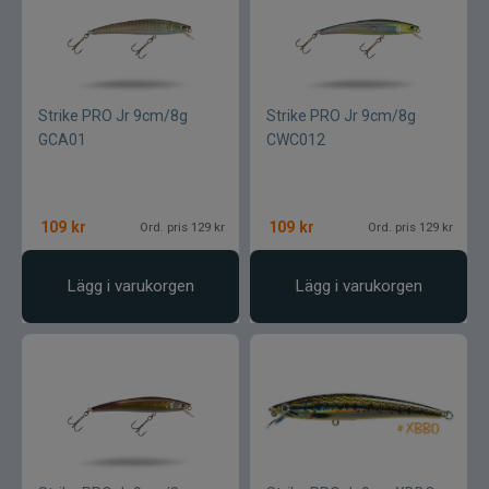
Flugbindning
Flugfiske
Vinterfiske
Strike PRO Jr 9cm/8g
Strike PRO Jr 9cm/8g
GCA01
CWC012
Kläder
Trolling
109
kr
109
kr
Ord. pris 129 kr
Ord. pris 129 kr
Specimenfiske
Lägg i varukorgen
Lägg i varukorgen
Varumärken