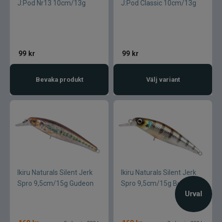
J:Pod Nr13 10cm/13g
J:Pod Classic 10cm/13g
99
kr
99
kr
Bevaka produkt
Välj variant
Ikiru Naturals Silent Jerk
Ikiru Naturals Silent Jerk
Spro 9,5cm/15g Gudeon
Spro 9,5cm/15g Buzzer
Urval