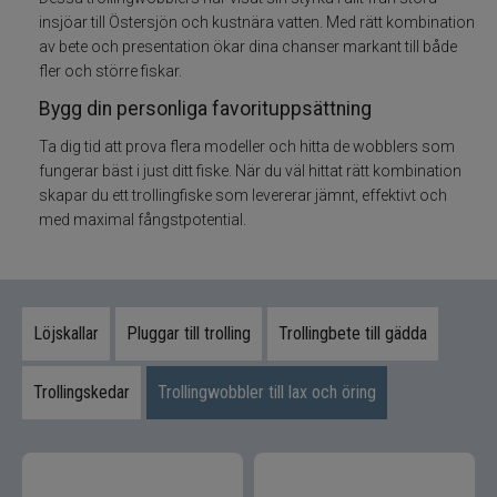
insjöar till Östersjön och kustnära vatten. Med rätt kombination
av bete och presentation ökar dina chanser markant till både
Skeddrag
fler och större fiskar.
Havsfiske
Bygg din personliga favorituppsättning
Ta dig tid att prova flera modeller och hitta de wobblers som
PowerBait/Gulp
fungerar bäst i just ditt fiske. När du väl hittat rätt kombination
skapar du ett trollingfiske som levererar jämnt, effektivt och
Trollingbeten
med maximal fångstpotential.
Spinnflugor
Fiskelinor
Löjskallar
Pluggar till trolling
Trollingbete till gädda
Småplock
Trollingskedar
Trollingwobbler till lax och öring
Tillbehör