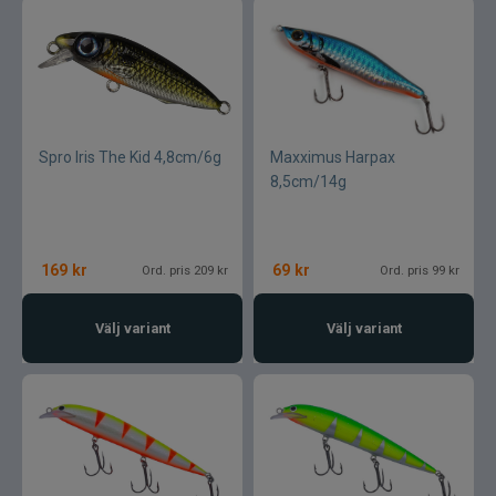
Spro Iris The Kid 4,8cm/6g
Maxximus Harpax
8,5cm/14g
169
kr
69
kr
Ord. pris 209 kr
Ord. pris 99 kr
Välj variant
Välj variant