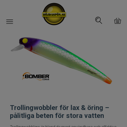
Gäddfemman
Abborrfemman
Interfiske
Rullar
Spön
Trollingwobbler för lax & öring –
Fiskeset
pålitliga beten för stora vatten
Fiskedrag
Trollingwobblers är bland de mest användbara och effektiva