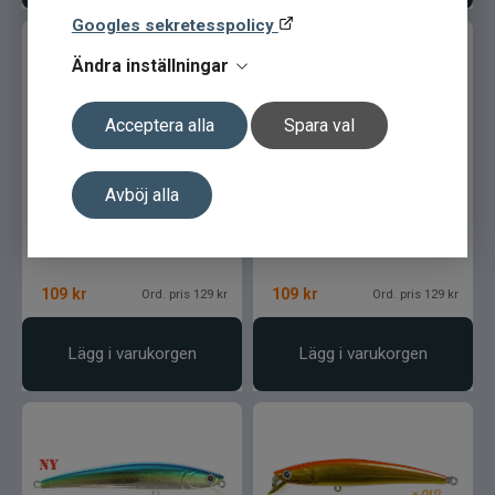
Googles sekretesspolicy
Ändra inställningar
Acceptera alla
Spara val
Strike PRO 10,5cm F 305
Strike PRO 10,5cm C731G
Avböj alla
109
kr
109
kr
Ord. pris 129 kr
Ord. pris 129 kr
Lägg i varukorgen
Lägg i varukorgen