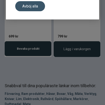
Avböj alla
Leatherman REV Multi-
Leatherman REV
Tool
699
kr
799
kr
Bevaka produkt
Lägg i varukorgen
Snabbval till dina populäraste länkar inom tillbehör:
Förvaring
,
Ram produkter
,
Håvar
,
Boxar
,
Våg
,
Mäta
,
Verktyg
,
Knivar
,
Lim
,
Elektronik
,
Rullvård
,
Spöhållare
,
Markörer
,
Doftmedel
,
Mete
,