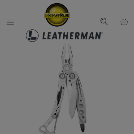
Gäddfemman
Abborrfemman
Interfiske
Rullar
Spön
Fiskeset
Fiskedrag