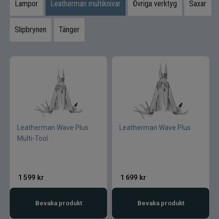
Övrigt
Lampor
Leatherman multiknivar
Övriga verktyg
Saxar
Flugbindning
Slipbrynen
Tänger
Flugfiske
Vinterfiske
Kläder
Trolling
Leatherman Wave Plus
Leatherman Wave Plus
Multi-Tool
Specimenfiske
Varumärken
1 599
kr
1 699
kr
Bevaka produkt
Bevaka produkt