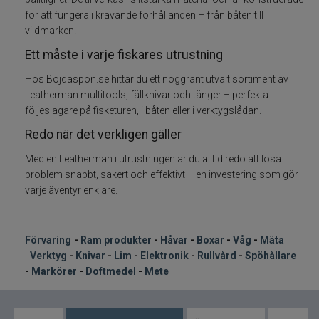
för att fungera i krävande förhållanden – från båten till
Knivar
vildmarken.
Ett måste i varje fiskares utrustning
Lim
Hos Böjdaspön.se hittar du ett noggrant utvalt sortiment av
Leatherman multitools, fällknivar och tänger – perfekta
Elektronik
följeslagare på fisketuren, i båten eller i verktygslådan.
Redo när det verkligen gäller
Rullvård
Med en Leatherman i utrustningen är du alltid redo att lösa
problem snabbt, säkert och effektivt – en investering som gör
Spöhållare
varje äventyr enklare.
Markörer
-
Förvaring
Ram produkter
-
Håvar
-
Boxar
-
Våg
-
Mäta
Doftmedel och färger
-
Verktyg
-
Knivar
-
Lim
-
Elektronik
-
Rullvård
-
Spöhållare
-
Markörer
-
Doftmedel
-
Mete
Mete