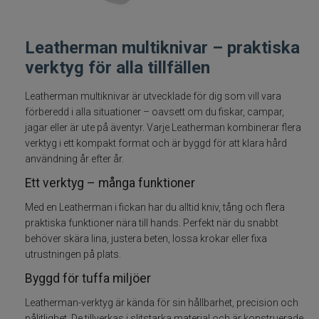
Fiskelinor
Leatherman multiknivar – praktiska
Småplock
verktyg för alla tillfällen
Tillbehör
Leatherman multiknivar är utvecklade för dig som vill vara
förberedd i alla situationer – oavsett om du fiskar, campar,
jagar eller är ute på äventyr. Varje Leatherman kombinerar flera
Förvaring
verktyg i ett kompakt format och är byggd för att klara hård
användning år efter år.
RAM produkter
Ett verktyg – många funktioner
Termosar och kylväskor
Med en Leatherman i fickan har du alltid kniv, tång och flera
praktiska funktioner nära till hands. Perfekt när du snabbt
behöver skära lina, justera beten, lossa krokar eller fixa
Håvar, mm
utrustningen på plats.
Väga och mäta
Byggd för tuffa miljöer
Leatherman-verktyg är kända för sin hållbarhet, precision och
Verktyg
pålitlighet. De tillverkas i slitstarka material och är konstruerade