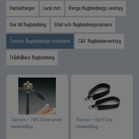
Syntetmaterial
Hackeltänger
Lack mm
Övriga flugbindnings verktyg
Tinsel
Sax till flugbindning
Städ och flugbindningssatsers
Tuber
Tiemco flugbindnings sortiment
C&F flugbindarverktyg
Verktyg bindstäd
Trådhållare flugbindning
Flugfiske
Vinterfiske
Kläder
Trolling
Tiemco – TMC Roterande
Tiemco – Soft Grip
Hackeltång
Hackeltång
Specimenfiske