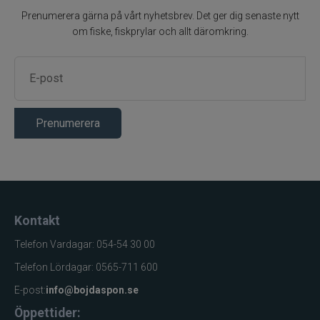
Prenumerera gärna på vårt nyhetsbrev. Det ger dig senaste nytt
om fiske, fiskprylar och allt däromkring.
Prenumerera
Kontakt
Telefon Vardagar: 054-54 30 00
Telefon Lördagar: 0565-711 600
E-post:
info@bojdaspon.se
Öppettider: