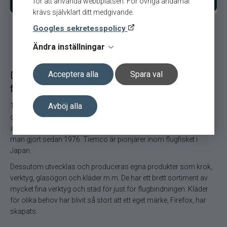
för att använda webbplatsen. För övriga ändamål
krävs självklart ditt medgivande.
Googles sekretesspolicy
Ändra inställningar
Det finns ett Tiemco verktyg för alla
Acceptera alla
Spara val
flugbindare.
Avböj alla
Tiemco är pionjärer inom flugfisket i Japan. De har introducerat
och utvecklat flugfisket genom undervisning, kurser och genom
att erbjuda ett komplett utbud av utrustning och tillbehör. Något
man gjort sedan 1976. Tiemco är pionjärer inom flugfisket i
Japan.
Dessutom utvecklas och produceras egna produkter som krok,
verktyg, glasögon och kläder m.m. De har ett brett sortiment av
mycket fina verktyg och städ för just för flugbindningen. Kläder
för olika behov har blivit så stort att ett eget märke, Firefox, har
skapats.