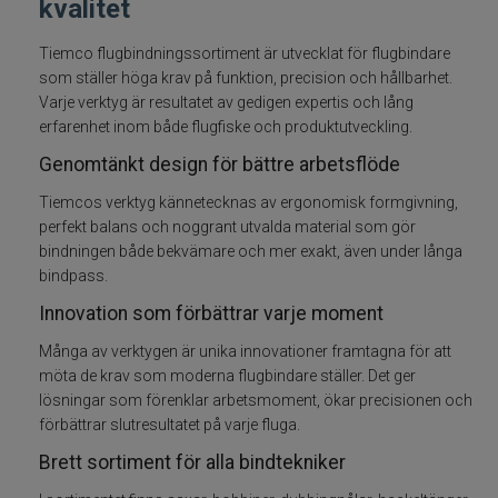
kvalitet
Fiskelinor
Tiemco flugbindningssortiment är utvecklat för flugbindare
som ställer höga krav på funktion, precision och hållbarhet.
Småplock
Varje verktyg är resultatet av gedigen expertis och lång
erfarenhet inom både flugfiske och produktutveckling.
Tillbehör
Genomtänkt design för bättre arbetsflöde
Tiemcos verktyg kännetecknas av ergonomisk formgivning,
Flugbindning
perfekt balans och noggrant utvalda material som gör
bindningen både bekvämare och mer exakt, även under långa
Bindtråd
bindpass.
Innovation som förbättrar varje moment
Dubbing
Många av verktygen är unika innovationer framtagna för att
möta de krav som moderna flugbindare ställer. Det ger
Fjäder
lösningar som förenklar arbetsmoment, ökar precisionen och
förbättrar slutresultatet på varje fluga.
Flash och Fiber
Brett sortiment för alla bindtekniker
Floss