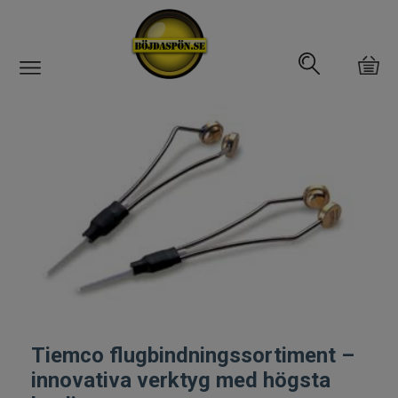
Gäddfemman
Abborrfemman
Interfiske
Rullar
Spön
Fiskeset
Tiemco flugbindningssortiment –
innovativa verktyg med högsta
Fiskedrag