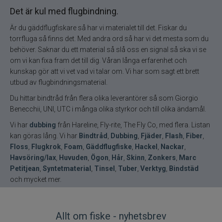
Det är kul med flugbindning.
Är du gäddflugfiskare så har vi materialet till det. Fiskar du
torrfluga så finns det. Med andra ord så har vi det mesta som du
behöver. Saknar du ett material så slå oss en signal så ska vi se
om vi kan fixa fram det till dig. Våran långa erfarenhet och
kunskap gör att vi vet vad vi talar om. Vi har som sagt ett brett
utbud av flugbindningsmaterial.
Du hittar bindtråd från flera olika leverantörer så som Giorgio
Benecchii, UNI, UTC i många olika styrkor och till olika ändamål.
Vi har
dubbing
från Hareline, Fly-rite, The Fly Co, med flera. Listan
kan göras lång. Vi har
Bindtråd
,
Dubbing
,
Fjäder
,
Flash
,
Fiber
,
Floss
,
Flugkrok
,
Foam
,
Gäddflugfiske
,
Hackel
,
Nackar
,
Havsöring/lax
,
Huvuden
,
Ögon
,
Hår
,
Skinn
,
Zonkers
,
Marc
Petitjean
,
Syntetmaterial
,
Tinsel
,
Tuber
,
Verktyg
,
Bindstäd
och mycket mer.
Allt om fiske - nyhetsbrev