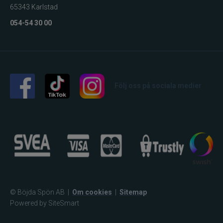
65343 Karlstad
054-54 30 00
Följ oss på sociala medier
© Böjda Spön AB
|
Om cookies
|
Sitemap
Powered by SiteSmart