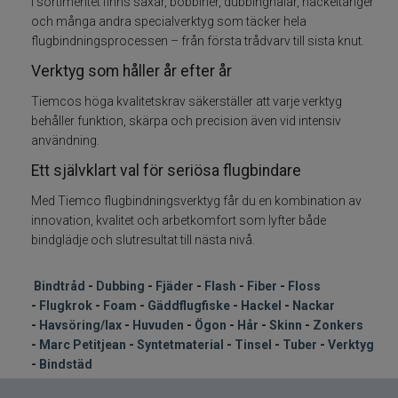
I sortimentet finns saxar, bobbiner, dubbingnålar, hackeltänger
och många andra specialverktyg som täcker hela
Flugkrok
flugbindningsprocessen – från första trådvarv till sista knut.
Verktyg som håller år efter år
Foam
Tiemcos höga kvalitetskrav säkerställer att varje verktyg
behåller funktion, skärpa och precision även vid intensiv
Gäddflugfiske
användning.
Ett självklart val för seriösa flugbindare
Hackel nackar
Med Tiemco flugbindningsverktyg får du en kombination av
Havsöring Lax
innovation, kvalitet och arbetkomfort som lyfter både
bindglädje och slutresultat till nästa nivå.
Huvuden ögon
Bindtråd
-
Dubbing
-
Fjäder
-
Flash
-
Fiber
-
Floss
-
Flugkrok
-
Foam
-
Gäddflugfiske
-
Hackel
-
Nackar
Hår skinn Zonkers
-
Havsöring/lax
-
Huvuden
-
Ögon
-
Hår
-
Skinn
-
Zonkers
-
Marc Petitjean
-
Syntetmaterial
-
Tinsel
-
Tuber
-
Verktyg
Marc Petitjean
-
Bindstäd