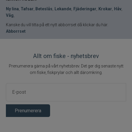
,
,
,
,
,
Ny lina
,
Tafsar
,
Beteslås
Lekande
Fjäderingar
Krokar
Håv
,
Våg
Kanske du vill titta på ett nytt abborrset då klickar du här.
Abborrset
Allt om fiske - nyhetsbrev
Prenumerera gärna på vårt nyhetsbrev. Det ger dig senaste nytt
om fiske, fiskprylar och allt däromkring.
Prenumerera