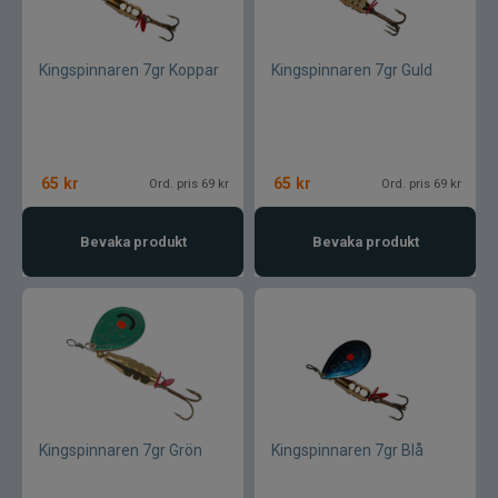
Kingspinnaren 7gr Koppar
Kingspinnaren 7gr Guld
65
kr
65
kr
Ord. pris 69 kr
Ord. pris 69 kr
Bevaka produkt
Bevaka produkt
Kingspinnaren 7gr Grön
Kingspinnaren 7gr Blå