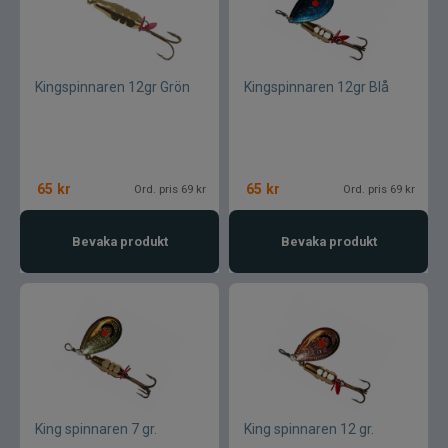
Kingspinnaren 12gr Grön
Kingspinnaren 12gr Blå
65
kr
65
kr
Ord. pris 69 kr
Ord. pris 69 kr
Bevaka produkt
Bevaka produkt
King spinnaren 7 gr.
King spinnaren 12 gr.