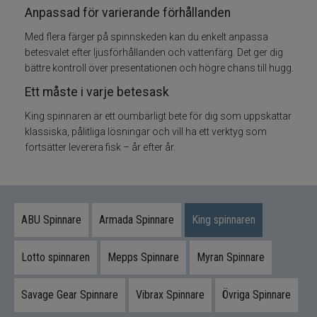
Anpassad för varierande förhållanden
Skeddrag
Med flera färger på spinnskeden kan du enkelt anpassa
betesvalet efter ljusförhållanden och vattenfärg. Det ger dig
Havsfiske
bättre kontroll över presentationen och högre chans till hugg.
Ett måste i varje betesask
PowerBait/Gulp
King spinnaren är ett oumbärligt bete för dig som uppskattar
klassiska, pålitliga lösningar och vill ha ett verktyg som
Trollingbeten
fortsätter leverera fisk – år efter år.
Spinnflugor
Fiskelinor
ABU Spinnare
Armada Spinnare
King spinnaren
Småplock
Lotto spinnaren
Mepps Spinnare
Myran Spinnare
Tillbehör
Savage Gear Spinnare
Vibrax Spinnare
Övriga Spinnare