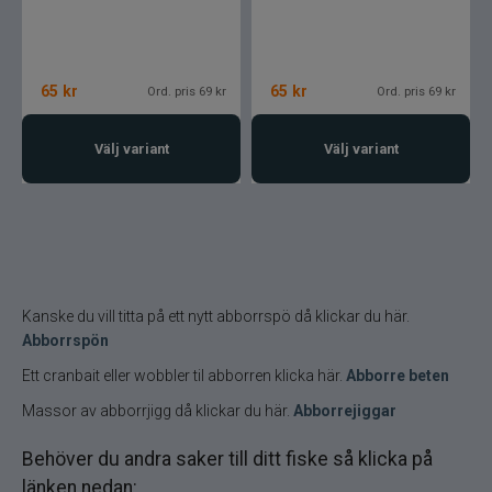
65
kr
65
kr
Ord. pris 69 kr
Ord. pris 69 kr
Välj variant
Välj variant
Kanske du vill titta på ett nytt abborrspö då klickar du här.
Abborrspön
Ett cranbait eller wobbler til abborren klicka här.
Abborre beten
Massor av abborrjigg då klickar du här.
Abborrejiggar
Behöver du andra saker till ditt fiske så klicka på
länken nedan: