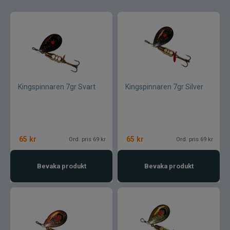
Flugbindning
Flugfiske
Vinterfiske
Kläder
Kingspinnaren 7gr Svart
Kingspinnaren 7gr Silver
Trolling
Specimenfiske
65
kr
65
kr
Ord. pris 69 kr
Ord. pris 69 kr
Varumärken
Bevaka produkt
Bevaka produkt