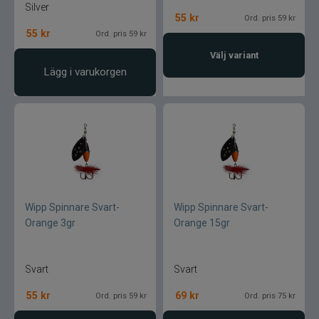
Silver
55
kr
Ord. pris 59 kr
55
kr
Ord. pris 59 kr
Välj variant
Lägg i varukorgen
Wipp Spinnare Svart-
Wipp Spinnare Svart-
Orange 3gr
Orange 15gr
Svart
Svart
55
kr
69
kr
Ord. pris 59 kr
Ord. pris 75 kr