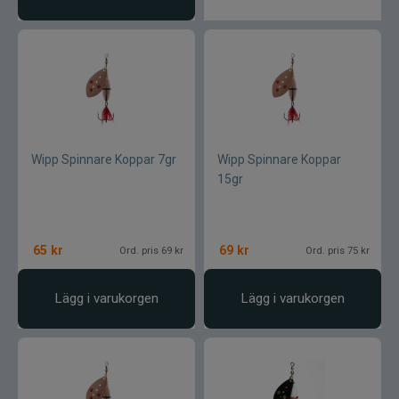
Wipp Spinnare Koppar 7gr
Wipp Spinnare Koppar
15gr
65
kr
69
kr
Ord. pris 69 kr
Ord. pris 75 kr
Lägg i varukorgen
Lägg i varukorgen