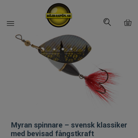
Gäddfemman
Abborrfemman
Interfiske
Rullar
Spön
Fiskeset
Myran spinnare – svensk klassiker
med bevisad fångstkraft
Fiskedrag