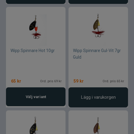
Wipp Spinnare Hot 10gr
Wipp Spinnare Gul-Vit 7gr
Guld
65
kr
59
kr
Ord. pris 69 kr
Ord. pris 65 kr
Välj variant
Lägg i varukorgen