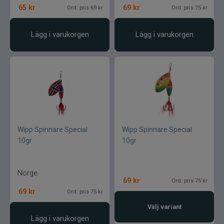
65
kr
69
kr
Ord. pris 69 kr
Ord. pris 75 kr
Lägg i varukorgen
Lägg i varukorgen
Wipp Spinnare Special
Wipp Spinnare Special
10gr
10gr
Norge
69
kr
Ord. pris 75 kr
69
kr
Ord. pris 75 kr
Välj variant
Lägg i varukorgen