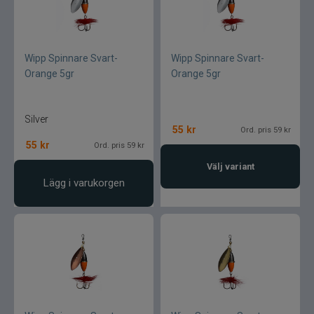
Wipp Spinnare Svart-
Wipp Spinnare Svart-
Orange 5gr
Orange 5gr
Silver
55
kr
Ord. pris 59 kr
55
kr
Ord. pris 59 kr
Välj variant
Lägg i varukorgen