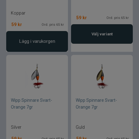
Koppar
59
kr
Ord. pris 65 kr
59
kr
Ord. pris 65 kr
Välj variant
Lägg i varukorgen
Wipp Spinnare Svart-
Wipp Spinnare Svart-
Orange 7gr
Orange 7gr
Silver
Guld
59
kr
59
kr
Ord. pris 65 kr
Ord. pris 65 kr