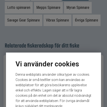
Den låga vikten gör den perfekt för lättare
utrustning och precisionsfiske i både fjällsjöar
Lotto spinnaren
Mepps Spinnare
Myran Spinnare
och strömmande vatten.
Savage Gear Spinnare
Vibrax Spinnare
Övriga Spinnare
Stabil gång och bred användning
Spinnarens gång är stabil och jämn redan vid låg
invevningshastighet, vilket gör den effektiv även
när fisken är försiktig.
Relaterade fiskeredskap för ditt fiske
Den fungerar lika bra för öring och röding i fjällen
som för abborre i sjöar och vattendrag.
Vi använder cookies
Ett måste i varje fjällask
Denna webbplats använder olika typer av cookies.
King spinnaren är ett måste på fjällturen och
Cookies är små textfiler som kan användas av
finns i fem olika färger på skeden, vilket gör det
webbplatser för att göra besökarens upplevelse
enkelt att anpassa sig efter väder,
Kingspinnaren 7gr Svart
Kingspinnaren 7gr Silver
enkel och effektiv. Lagen säger att vi får lagra
ljusförhållanden och fiskens humör.
cookies på din enhet om det är absolut nödvändigt
för att använda webbplatsen. För övriga ändamål
Oavsett erfarenhetsnivå levererar denna spinnare
krävs självklart ditt medgivande.