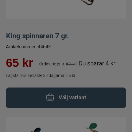
Betespaket
Handgjorda beten
King spinnaren 7 gr.
Jiggar och Gummibeten
Artikelnummer:
44643
Jerkbaits - tailbaits
65
kr
Du sparar
4 kr
|
Ordinarie pris:
69 kr
Wobbler
Lägsta pris senaste 30 dagarna:
65 kr
Vibrationsbeten Bladebaits
Välj variant
Ytbete
Gäddspinnare
Spinnare