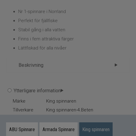
Flugbindning
Nr 1-spinnare i Norrland
Flugfiske
Perfekt för fjällfiske
Stabil gång i alla vatten
Vinterfiske
Finns i fem attraktiva färger
Kläder
Lättfiskad för alla nivåer
Trolling
Beskrivning
Specimenfiske
King spinnaren – förstavalet för
Ytterligare information
fjällfiske
Varumärken
Märke
King spinnaren
King spinnaren 7 gr har i många år varit den mest
Tillverkare
King spinnaren-4.Beten
använda spinnaren i Norrland. Den har förtjänat
sitt rykte genom pålitlig funktion och mycket hög
fångstkapacitet.
ABU Spinnare
Armada Spinnare
King spinnaren