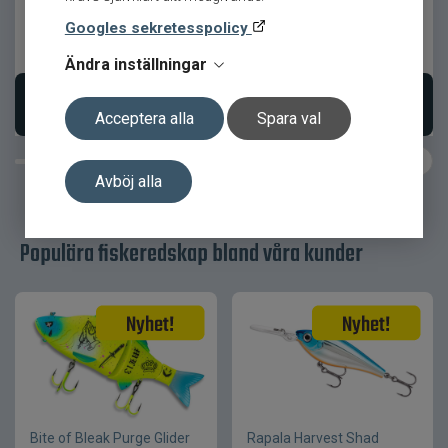
konsekvent resultat.
Googles sekretesspolicy
65
kr
65
kr
Ord. pris 69 kr
Ord. pris 69 kr
Produktfördelar
Ändra inställningar
Bevaka produkt
Beprövad fjällklassiker
Bevaka produkt
Acceptera alla
Spara val
Mycket hög träffsäkerhet
Stabil gång vid alla hastigheter
Avböj alla
Bred användning i olika vatten
Finns i flera attraktiva färgval
Populära fiskeredskap bland våra kunder
Innehåll i paketet
Antal
1 st
Vikt
7 g
Egenskap
Allround spinnare
Kropp
Klassisk metallkropp
Sked
Roterande sked
Bite of Bleak Purge Glider
Rapala Harvest Shad