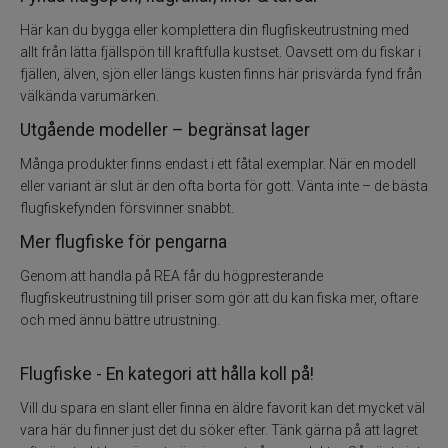
Här kan du bygga eller komplettera din flugfiskeutrustning med
Fiskelinor
allt från lätta fjällspön till kraftfulla kustset. Oavsett om du fiskar i
fjällen, älven, sjön eller längs kusten finns här prisvärda fynd från
Småplock
välkända varumärken.
Utgående modeller – begränsat lager
Tillbehör
Många produkter finns endast i ett fåtal exemplar. När en modell
Flugbindning
eller variant är slut är den ofta borta för gott. Vänta inte – de bästa
flugfiskefynden försvinner snabbt.
Flugfiske
Mer flugfiske för pengarna
Genom att handla på REA får du högpresterande
Vinterfiske
flugfiskeutrustning till priser som gör att du kan fiska mer, oftare
och med ännu bättre utrustning.
Kläder
Flugfiske - En kategori att hålla koll på!
Trolling
Vill du spara en slant eller finna en äldre favorit kan det mycket väl
vara här du finner just det du söker efter. Tänk gärna på att lagret
Specimenfiske