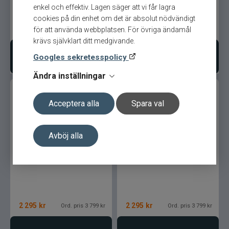
enkel och effektiv. Lagen säger att vi får lagra
cookies på din enhet om det är absolut nödvändigt
3 499
kr
3 499
kr
Ord. pris 3 799 kr
Ord. pris 3 799 kr
för att använda webbplatsen. För övriga ändamål
krävs självklart ditt medgivande.
Lägg i varukorgen
Lägg i varukorgen
Googles sekretesspolicy
Ändra inställningar
Acceptera alla
Spara val
Avböj alla
Onki Flyrod 9´ #6
Onki Flyrod 9´ #5
2 295
kr
2 295
kr
Ord. pris 3 799 kr
Ord. pris 3 799 kr