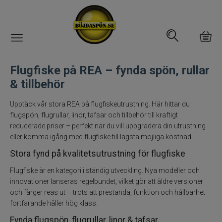
Gäddfemman
Flugfiske på REA – fynda spön, rullar
& tillbehör
Abborrfemman
Upptäck vår stora REA på flugfiskeutrustning. Här hittar du
Interfiske
flugspön, flugrullar, linor, tafsar och tillbehör till kraftigt
reducerade priser – perfekt när du vill uppgradera din utrustning
Rullar
eller komma igång med flugfiske till lägsta möjliga kostnad.
Stora fynd på kvalitetsutrustning för flugfiske
Spön
Flugfiske är en kategori i ständig utveckling. Nya modeller och
innovationer lanseras regelbundet, vilket gör att äldre versioner
Fiskeset
och färger reas ut – trots att prestanda, funktion och hållbarhet
fortfarande håller hög klass.
Fiskedrag
Fynda flugspön, flugrullar, linor & tafsar