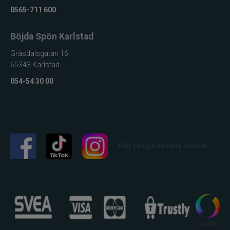
0565-711 600
Böjda Spön Karlstad
Gräsdalsgatan 16
65343 Karlstad
054-54 30 00
Följ oss på sociala medier