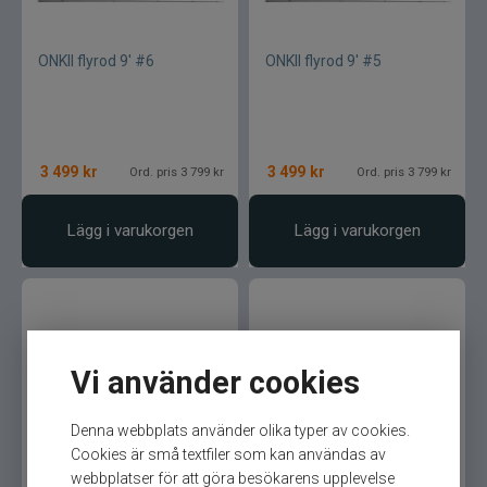
ONKII flyrod 9' #6
ONKII flyrod 9' #5
3 499
kr
3 499
kr
Ord. pris 3 799 kr
Ord. pris 3 799 kr
Lägg i varukorgen
Lägg i varukorgen
Vi använder cookies
Denna webbplats använder olika typer av cookies.
ONKII flyrod 8' #4
ONKII flyrod 7'6" #3
Cookies är små textfiler som kan användas av
webbplatser för att göra besökarens upplevelse