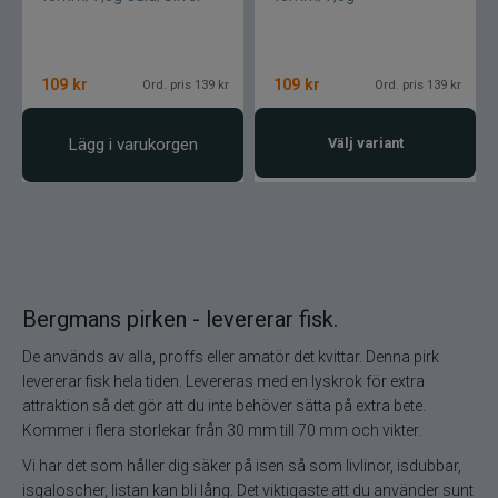
Gator
109
kr
109
kr
Ord. pris 139 kr
Ord. pris 139 kr
Gäddgapet
Lägg i varukorgen
Välj variant
Gamakatsu
D.A.M
Gladsax
Bergmans pirken - levererar fisk.
Daiwa
De används av alla, proffs eller amatör det kvittar. Denna pirk
levererar fisk hela tiden. Levereras med en lyskrok för extra
Guideline
attraktion så det gör att du inte behöver sätta på extra bete.
Kommer i flera storlekar från 30 mm till 70 mm och vikter.
Gulp
Vi har det som håller dig säker på isen så som livlinor, isdubbar,
isgaloscher, listan kan bli lång. Det viktigaste att du använder sunt