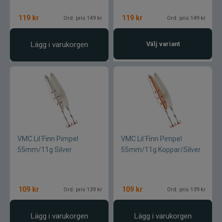
Blue fox skeddrag
119
kr
119
kr
Ord. pris 149 kr
Ord. pris 149 kr
Böjda spön
Lägg i varukorgen
Välj variant
Berkley
Blue fox Vibrax
Bergmans
BFT
VMC Lil´Finn Pimpel
VMC Lil´Finn Pimpel
55mm/11g Silver
55mm/11g Koppar/Silver
C&F Design
Costa
109
kr
109
kr
Ord. pris 139 kr
Ord. pris 139 kr
Cotton Cordell
Lägg i varukorgen
Lägg i varukorgen