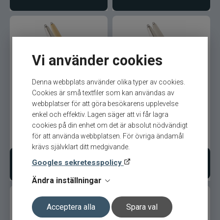
CWC
Cisco Kid
Vi använder cookies
Dano Fly
Denna webbplats använder olika typer av cookies.
VMC Lil´Finn Pimpel
VMC Lil´Finn Pimpel
Darts
Cookies är små textfiler som kan användas av
55mm/11g Guld/Silver
55mm/11g
webbplatser för att göra besökarens upplevelse
Dometic
enkel och effektiv. Lagen säger att vi får lagra
cookies på din enhet om det är absolut nödvändigt
för att använda webbplatsen. För övriga ändamål
109
kr
109
kr
Drennan
Ord. pris 139 kr
Ord. pris 139 kr
krävs självklart ditt medgivande.
Googles sekretesspolicy
Eastfields Lures
Lägg i varukorgen
Välj variant
Ändra inställningar
Eiger
Acceptera alla
Spara val
FKP-GEAR