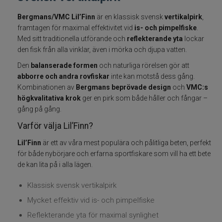
Fiskelinor
Bergmans/VMC Lil’Finn
är en klassisk svensk
vertikalpirk
,
framtagen för maximal effektivitet vid
is- och pimpelfiske
.
Med sitt traditionella utförande och
reflekterande yta
lockar
Småplock
den fisk från alla vinklar, även i mörka och djupa vatten.
Den
balanserade formen
och naturliga rörelsen gör att
Tillbehör
abborre och andra rovfiskar
inte kan motstå dess gång.
Kombinationen av
Bergmans beprövade design
och
VMC:s
Flugbindning
högkvalitativa krok
ger en pirk som både håller och fångar –
gång på gång.
Flugfiske
Varför välja Lil’Finn?
Vinterfiske
Lil’Finn
är ett av våra mest populära och pålitliga beten, perfekt
för både nybörjare och erfarna sportfiskare som vill ha ett bete
de kan lita på i alla lägen.
Kläder
Klassisk svensk vertikalpirk
Trolling
Mycket effektiv vid is- och pimpelfiske
Reflekterande yta för maximal synlighet
Specimenfiske