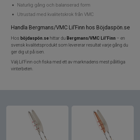
Naturlig gång och balanserad form
Varumärken
Utrustad med kvalitetskrok från VMC
Handla Bergmans/VMC Lil’Finn hos Böjdaspön.se
Grundéns
Hos
böjdaspön.se
hittar du
Bergmans/VMC Lil’Finn
– en
svensk kvalitetsprodukt som levererar resultat varje gång du
Mikado
ger dig ut på isen.
13 Fishing
Välj Lil’Finn och fiska med ett av marknadens mest pålitliga
vinterbeten.
ABU Garcia
Fox International
AH Baits
Ahrex