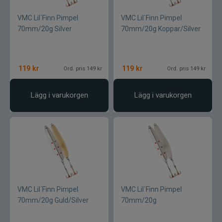
Armada
VMC Lil´Finn Pimpel
VMC Lil´Finn Pimpel
Baltic
70mm/20g Silver
70mm/20g Koppar/Silver
Bios
119
kr
119
kr
Ord. pris 149 kr
Ord. pris 149 kr
BKK
Lägg i varukorgen
Lägg i varukorgen
Benecchi
Billow Baits
Bite Of Bleak
Bomber
VMC Lil´Finn Pimpel
VMC Lil´Finn Pimpel
70mm/20g Guld/Silver
70mm/20g
Brewer Baits