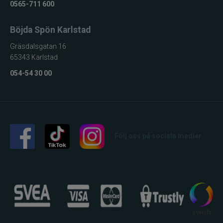
0565-711 600
Maxximus
Böjda Spön Karlstad
McLean
Gräsdalsgatan 16
65343 Karlstad
Mepps
054-54 30 00
Mitchell
Molix
Följ oss på sociala medier
Mora
Mustad
Myran
Nils Master