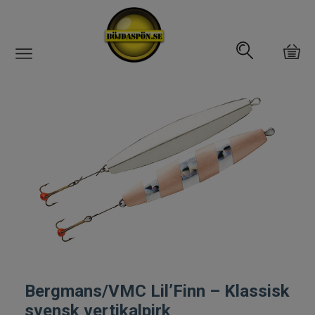
Gäddfemman
Abborrfemman
Interfiske
Rullar
Spön
Fiskeset
Bergmans/VMC Lil’Finn – Klassisk
Fiskedrag
svensk vertikalpirk