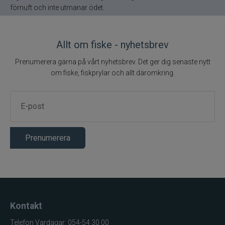
Gunki
förnuft och inte utmanar ödet.
Halco
Allt om fiske - nyhetsbrev
Headbanger
Prenumerera gärna på vårt nyhetsbrev. Det ger dig senaste nytt
om fiske, fiskprylar och allt däromkring.
Hurricane
IFISH
Illex
Prenumerera
Interfiske
Ismo
Kontakt
J:son
Telefon Vardagar: 054-54 30 00