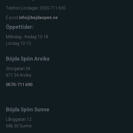
Jarvis Marine
Telefon Lördagar: 0565-711 600
E-post:
info@bojdaspon.se
Kamasan
Öppettider:
Kanalgratis
Måndag - fredag 10-18
Lördag 10-13
Kero
Böjda Spön Arvika
Kinetic
Storgatan 34
671 34 Arvika
LureLock
0570-711 690
Loon
Böjda Spön Sunne
Lunker City
Långgatan 12
686 30 Sunne
Martiini