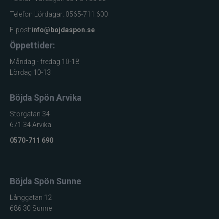
Gunki
Telefon Lördagar: 0565-711 600
Halco
E-post:
info@bojdaspon.se
Öppettider:
Headbanger
Måndag - fredag 10-18
Lördag 10-13
Hurricane
Böjda Spön Arvika
IFISH
Storgatan 34
671 34 Arvika
Illex
0570-711 690
Interfiske
Ismo
Böjda Spön Sunne
Långgatan 12
J:son
686 30 Sunne