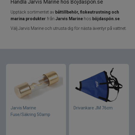
Handla Jarvis Marine hos Böjdaspön.se
Upptäck sortimentet av
båttillbehör, fiskeutrustning och
Varumärken
marina produkter
från
Jarvis Marine
hos
böjdaspön.se
.
Välj Jarvis Marine och utrusta dig för nästa äventyr på vattnet.
Grundéns
Mikado
13 Fishing
ABU Garcia
Fox International
AH Baits
Jarvis Marine
Drivankare JM 76cm
Fuse/Säkring 50amp
Ahrex