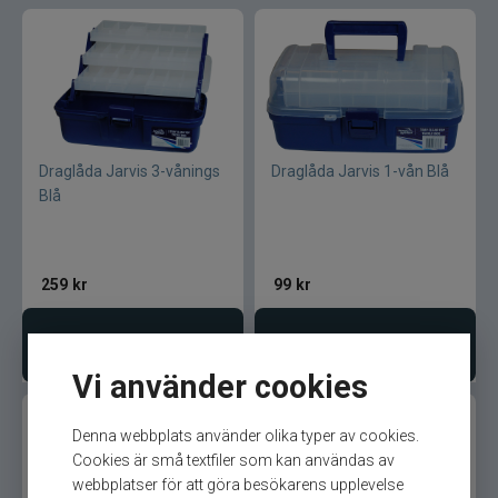
Blue fox skeddrag
Böjda spön
Berkley
Draglåda Jarvis 3-vånings
Draglåda Jarvis 1-vån Blå
Blue fox Vibrax
Blå
Bergmans
259
kr
99
kr
BFT
Lägg i varukorgen
Lägg i varukorgen
C&F Design
Vi använder cookies
Costa
Denna webbplats använder olika typer av cookies.
Cookies är små textfiler som kan användas av
Cotton Cordell
webbplatser för att göra besökarens upplevelse