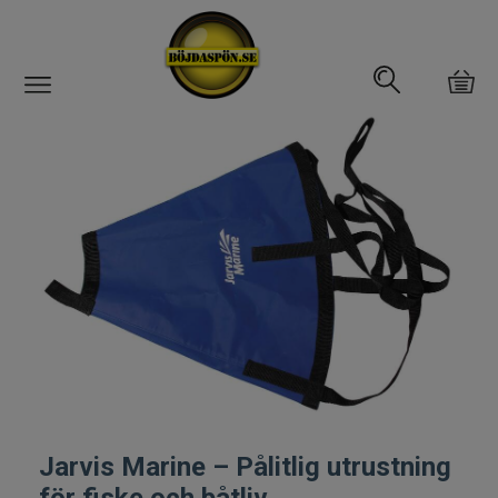
Gäddfemman
Abborrfemman
Interfiske
Rullar
Spön
Fiskeset
Jarvis Marine – Pålitlig utrustning
Fiskedrag
för fiske och båtliv