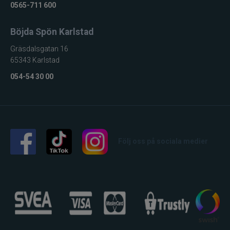
0565-711 600
Jarvis Marine
Böjda Spön Karlstad
Kamasan
Gräsdalsgatan 16
65343 Karlstad
Kanalgratis
054-54 30 00
Kero
Kinetic
LureLock
Följ oss på sociala medier
Loon
Lunker City
Martiini