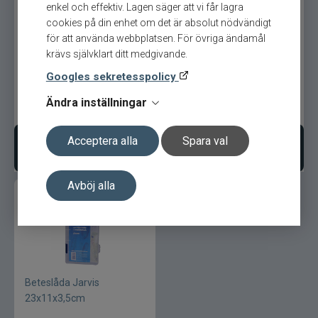
enkel och effektiv. Lagen säger att vi får lagra
CWC
cookies på din enhet om det är absolut nödvändigt
Beteslåda Jarvis
Beteslåda Jarvis
för att använda webbplatsen. För övriga ändamål
35x22x5cm
27x18x5cm
krävs självklart ditt medgivande.
Cisco Kid
Googles sekretesspolicy
Dano Fly
Ändra inställningar
99
kr
89
kr
Darts
Acceptera alla
Spara val
Lägg i varukorgen
Lägg i varukorgen
Dometic
Avböj alla
Drennan
Eastfields Lures
Eiger
Beteslåda Jarvis
23x11x3,5cm
FKP-GEAR