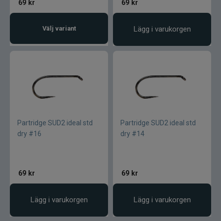
Armada
69
kr
69
kr
Baltic
Välj variant
Lägg i varukorgen
Bios
BKK
Benecchi
Partridge SUD2 ideal std
Partridge SUD2 ideal std
Billow Baits
dry #16
dry #14
Bite Of Bleak
69
kr
69
kr
Bomber
Lägg i varukorgen
Lägg i varukorgen
Brewer Baits