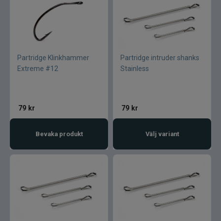
Normark
Okuma
Partridge Klinkhammer
Partridge intruder shanks
Extreme #12
Stainless
Owner
Partridge
79
kr
79
kr
Patriot
Bevaka produkt
Välj variant
Penn
Pezon & Michel
Pinewood