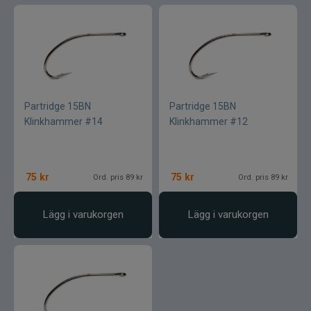
SemperFli
Shimano
Simms
Partridge 15BN
Partridge 15BN
Klinkhammer #14
Klinkhammer #12
Smith Creek
Sölvekroken
75
kr
75
kr
Ord. pris 89 kr
Ord. pris 89 kr
Spiderwire
Lägg i varukorgen
Lägg i varukorgen
Splash
Sportsystem
Spro