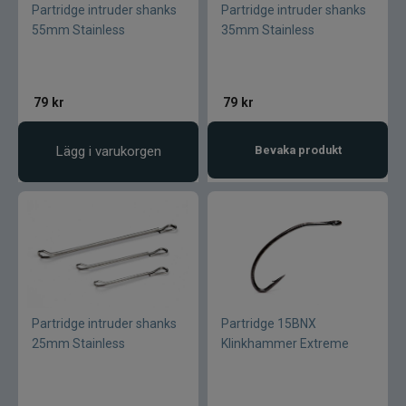
Pikewallis
Partridge intruder shanks
Partridge intruder shanks
55mm Stainless
35mm Stainless
Plano
Pikecraft
79
kr
79
kr
Powerbait
Lägg i varukorgen
Bevaka produkt
Pulz Bait
Prologic
Ram mounts
Partridge intruder shanks
Partridge 15BNX
Rapala
25mm Stainless
Klinkhammer Extreme
Relax