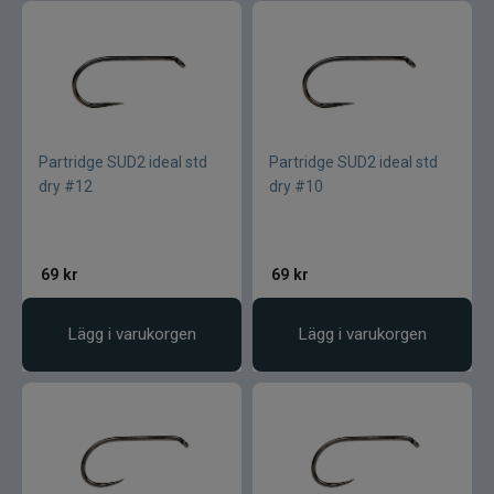
Blue fox skeddrag
Böjda spön
Berkley
Partridge SUD2 ideal std
Partridge SUD2 ideal std
Blue fox Vibrax
dry #12
dry #10
Bergmans
69
kr
69
kr
BFT
Lägg i varukorgen
Lägg i varukorgen
C&F Design
Costa
Cotton Cordell