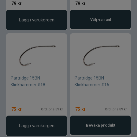
79
kr
79
kr
Rio
River2Sea
Lägg i varukorgen
Välj variant
Ron Thompson
Rovex
Salmo
Partridge 15BN
Partridge 15BN
Savage Gear
Klinkhammer #18
Klinkhammer #16
Scientific Anglers
75
kr
75
kr
Ord. pris 89 kr
Ord. pris 89 kr
Scott
Lägg i varukorgen
Bevaka produkt
Scotty