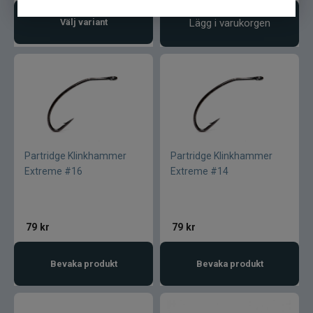
Maxximus
Välj variant
Lägg i varukorgen
McLean
Mepps
Mitchell
Partridge Klinkhammer
Partridge Klinkhammer
Molix
Extreme #16
Extreme #14
Mora
79
kr
79
kr
Mustad
Bevaka produkt
Bevaka produkt
Myran
Nils Master