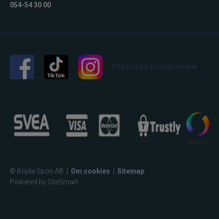
054-54 30 00
Wapsi
Watersnake
Westin
Följ oss på sociala medier
Wiggler
Wolfcreek Lures
X Zone
Xet
© Böjda Spön AB
|
Om cookies
|
Sitemap
Powered by SiteSmart
Yum
Zalt