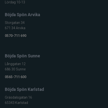
Ultimate Nordic
Lördag 10-13
UNI produkter
Böjda Spön Arvika
Storgatan 34
UTC produkter
671 34 Arvika
0570-711 690
Veevus
Vicke
Böjda Spön Sunne
Viking herring
Långgatan 12
686 30 Sunne
Vision
0565-711 600
VK produkter
Böjda Spön Karlstad
Gräsdalsgatan 16
VMC
65343 Karlstad