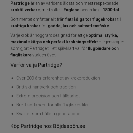
Partridge
är en av världens äldsta och mest respekterade
Fiskelinor
kroktillverkare
, med rötter i
England
sedan tidigt
1800-tal
.
Sortimentet omfattar allt från
fintrådiga torrflugekrokar
till
Småplock
kraftiga krokar
för
gädda, lax och saltvattensfiske
.
Varje krok är noggrant designad för att ge
optimal styrka,
Tillbehör
maximal skärpa och perfekt krokningseffekt
– egenskaper
som gjort Partridge till ett självklart val för
flugbindare och
flugfiskare
världen över.
Flugbindning
Varför välja Partridge?
Flugfiske
Över 200 års erfarenhet av krokproduktion
Vinterfiske
Brittiskt hantverk och tradition
Extrem precision och hållbarhet
Kläder
Brett sortiment för alla flugfiskestilar
Kvalitet som håller i generationer
Trolling
Köp Partridge hos Böjdaspön.se
Specimenfiske