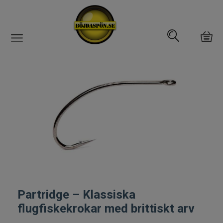
Gäddfemman
Abborrfemman
Interfiske
Rullar
Spön
Fiskeset
Partridge – Klassiska
flugfiskekrokar med brittiskt arv
Fiskedrag