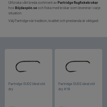
Utforska vårt breda sortiment av
Partridge flugfiskekrokar
hos
Böjdaspön.se
och fiska med krokar som levererar i varje
Varumärken
situation.
Välj Partridge när tradition, kvalitet och prestanda är viktigast.
Grundéns
Mikado
13 Fishing
ABU Garcia
Fox International
AH Baits
Partridge SUD2 Ideal std.
Partridge SUD2 ideal std
dry
dry #18
Ahrex