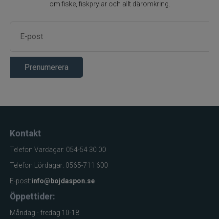
om fiske, fiskprylar och allt däromkring.
Textreme
The Fly Co
Prenumerera
The Pig gummibete
Thermotic
Tiemco
Kontakt
Tomic
Telefon Vardagar: 054-54 30 00
Telefon Lördagar: 0565-711 600
Trouthunter
E-post:
info@bojdaspon.se
Öppettider:
ULM
Måndag - fredag 10-18