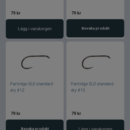
Lamson - Waterworks
79
kr
79
kr
Leech
Lägg i varukorgen
Bevaka produkt
LMP
Fibe
Loop
Partridge SLD standard
Partridge SLD standard
Fladen
dry #12
dry #10
Fly Dressing
79
kr
79
kr
Fox Rage
Bevaka produkt
Lägg i varukorgen
Futurefly