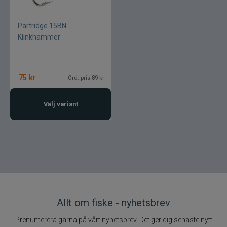
Stonfo
Partridge 15BN
Klinkhammer
Storm
Strike Pro
75
kr
Ord. pris 89 kr
Sufix
Välj variant
Sundridge
Sunline
St. Croix
Svartzonker
Allt om fiske - nyhetsbrev
Prenumerera gärna på vårt nyhetsbrev. Det ger dig senaste nytt
Swim Whizz