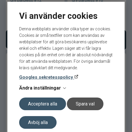
dry barbless #12
dry barbless #10
Jarvis Marine
Vi använder cookies
Kamasan
79
kr
79
kr
Denna webbplats använder olika typer av cookies.
Kanalgratis
Cookies är små textfiler som kan användas av
Bevaka produkt
Lägg i varukorgen
webbplatser för att göra besökarens upplevelse
enkel och effektiv. Lagen säger att vi får lagra
Kero
cookies på din enhet om det är absolut nödvändigt
för att använda webbplatsen. För övriga ändamål
Kinetic
krävs självklart ditt medgivande.
Googles sekretesspolicy
LureLock
Ändra inställningar
Loon
Partridge SLD lightweight
Partridge Klinkhammer
dry barbless
Extreme #18
Acceptera alla
Spara val
Lunker City
Avböj alla
Martiini
79
kr
79
kr