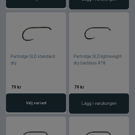
Gator
Gäddgapet
Gamakatsu
Partridge SLD standard
Partridge SLD lightweight
D.A.M
dry
dry barbless #18
Gladsax
79
kr
79
kr
Daiwa
Välj variant
Lägg i varukorgen
Guideline
Gulp