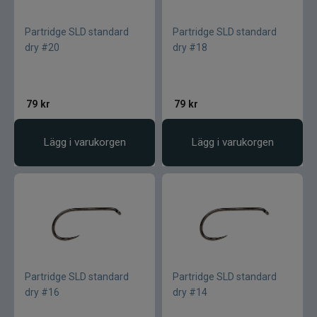
CWC
Partridge SLD standard
Partridge SLD standard
dry #20
dry #18
Cisco Kid
Dano Fly
79
kr
79
kr
Darts
Lägg i varukorgen
Lägg i varukorgen
Dometic
Drennan
Eastfields Lures
Eiger
Partridge SLD standard
Partridge SLD standard
dry #16
dry #14
FKP-GEAR