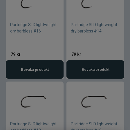
Gunki
Halco
Partridge SLD lightweight
Partridge SLD lightweight
dry barbless #16
dry barbless #14
Headbanger
Hurricane
79
kr
79
kr
IFISH
Bevaka produkt
Bevaka produkt
Illex
Interfiske
Ismo
J:son
Partridge SLD lightweight
Partridge SLD lightweight