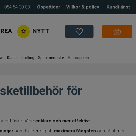
054-54 30 00
Öppettider
Villkor & policy
Kundtjänst
REA
NYTT
ke
Kläder
Trolling
Specimenfiske
Varumärken
sketillbehör för
r ditt fiske både
enklare och mer effektivt
.
sningar
som hjälper dig att
maximera fångsten
och få ut mer