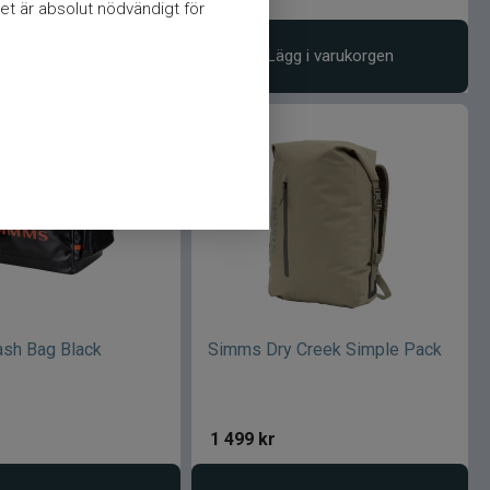
et är absolut nödvändigt för
Välj variant
Lägg i varukorgen
sh Bag Black
Simms Dry Creek Simple Pack
1 499
kr