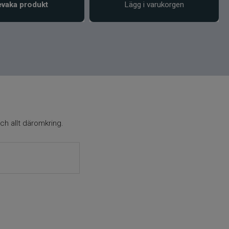
vaka produkt
Lägg i varukorgen
ch allt däromkring.