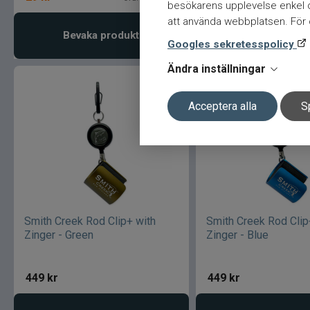
besökarens upplevelse enkel oc
att använda webbplatsen. För ö
Bevaka produkt
Lägg i varukor
Googles sekretesspolicy
Ändra inställningar
Acceptera alla
S
Smith Creek Rod Clip+ with
Smith Creek Rod Clip
Zinger - Green
Zinger - Blue
449
kr
449
kr