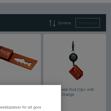
Sortera på
Sortera
ek Spent Line
Smith Creek Rod Clip+ with
Zinger - Orange
webbplatser för att göra
449
kr
Ord. pris 329 kr