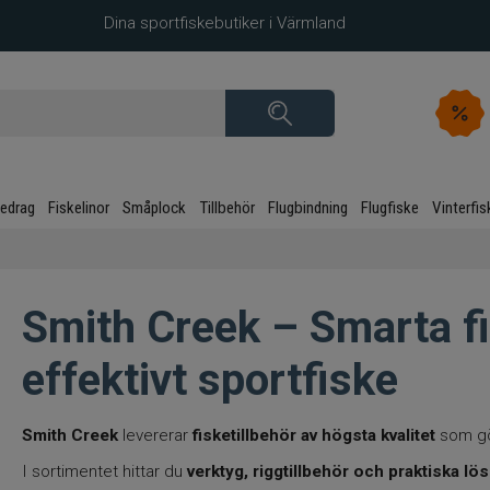
Dina sportfiskebutiker i Värmland
kedrag
Fiskelinor
Småplock
Tillbehör
Flugbindning
Flugfiske
Vinterfis
Smith Creek – Smarta fi
effektivt sportfiske
Smith Creek
levererar
fisketillbehör av högsta kvalitet
som gö
I sortimentet hittar du
verktyg, riggtillbehör och praktiska lö