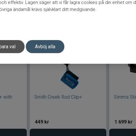
h effektiv. Lagen säger att vi får lagra cookies på din enhet om d
vriga ändamål krävs självklart ditt medgivande.
gen
Lägg i varukorgen
para val
Avböj alla
+ with
Smith Creek Rod Clip+
Simms Sta
449
kr
1 699
kr