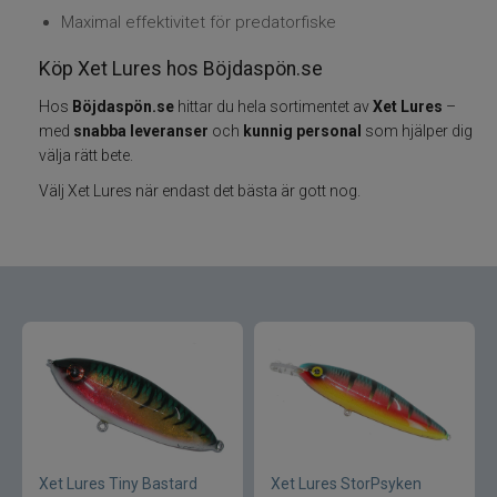
Maximal effektivitet för predatorfiske
Varumärken
Köp Xet Lures hos Böjdaspön.se
Grundéns
Hos
Böjdaspön.se
hittar du hela sortimentet av
Xet Lures
–
med
snabba leveranser
och
kunnig personal
som hjälper dig
välja rätt bete.
Mikado
Välj Xet Lures när endast det bästa är gott nog.
13 Fishing
ABU Garcia
Fox International
AH Baits
Ahrex
Xet Lures Tiny Bastard
Xet Lures StorPsyken