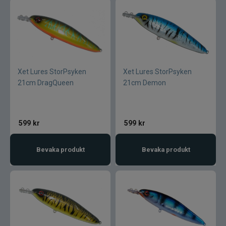
Gunki
Halco
Headbanger
Xet Lures StorPsyken
Xet Lures StorPsyken
Hurricane
21cm DragQueen
21cm Demon
IFISH
599
kr
599
kr
Illex
Bevaka produkt
Bevaka produkt
Interfiske
Ismo
J:son