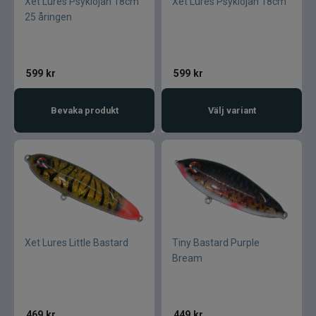
Xet Lures Psyklöjan 18cm
Xet Lures Psyklöjan 18cm
25 åringen
Övriga fiskemärken
599
kr
599
kr
Bevaka produkt
Välj variant
Xet Lures Little Bastard
Tiny Bastard Purple
Bream
469
kr
449
kr