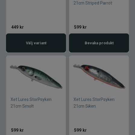
Armada
21cm Striped Parrot
Baltic
449
kr
599
kr
Bios
Välj variant
Bevaka produkt
BKK
Benecchi
Billow Baits
Bite Of Bleak
Xet Lures StorPsyken
Xet Lures StorPsyken
21cm Smolt
21cm Siken
Bomber
Brewer Baits
599
kr
599
kr