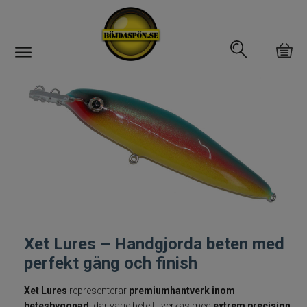
Gäddfemman
Abborrfemman
Interfiske
Rullar
Spön
Xet Lures – Handgjorda beten med
Fiskeset
perfekt gång och finish
Xet Lures
representerar
premiumhantverk inom
Fiskedrag
betesbyggnad
, där varje bete tillverkas med
extrem precision