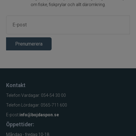
om fiske, fiskprylar och allt däromkring.
Prenumerera
Kontakt
Telefon Vardagar: 054-54 30 00
Telefon Lördagar: 0565-711 600
E-post:
info@bojdaspon.se
Öppettider:
Måndag - fredag 10-18