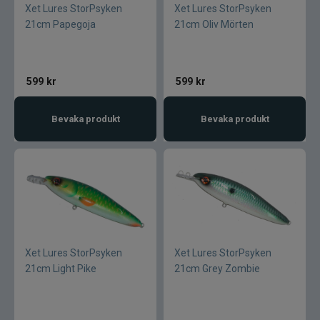
Xet Lures StorPsyken
Xet Lures StorPsyken
21cm Papegoja
21cm Oliv Mörten
Lamson - Waterworks
Leech
599
kr
599
kr
LMP
Bevaka produkt
Bevaka produkt
Fibe
Loop
Fladen
Fly Dressing
Xet Lures StorPsyken
Xet Lures StorPsyken
21cm Light Pike
21cm Grey Zombie
Fox Rage
Futurefly