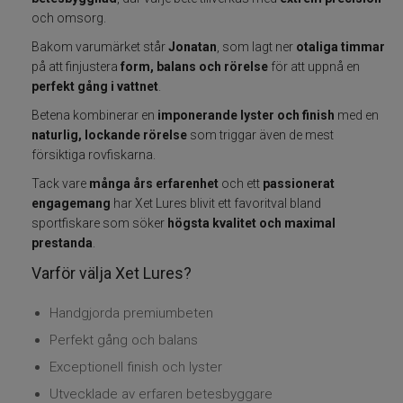
och omsorg.
Fiskelinor
Bakom varumärket står
Jonatan
, som lagt ner
otaliga timmar
på att finjustera
form, balans och rörelse
för att uppnå en
Småplock
perfekt gång i vattnet
.
Betena kombinerar en
imponerande lyster och finish
med en
Tillbehör
naturlig, lockande rörelse
som triggar även de mest
försiktiga rovfiskarna.
Flugbindning
Tack vare
många års erfarenhet
och ett
passionerat
engagemang
har Xet Lures blivit ett favoritval bland
Flugfiske
sportfiskare som söker
högsta kvalitet och maximal
prestanda
.
Vinterfiske
Varför välja Xet Lures?
Kläder
Handgjorda premiumbeten
Perfekt gång och balans
Trolling
Exceptionell finish och lyster
Utvecklade av erfaren betesbyggare
Specimenfiske