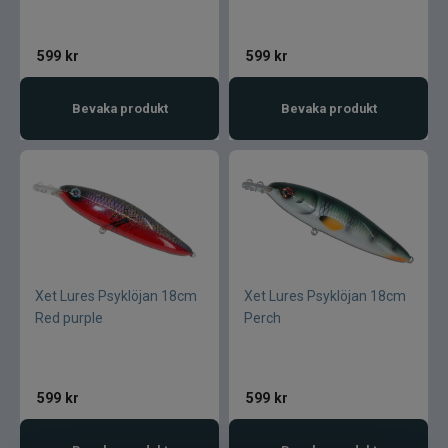
Rio
599
kr
599
kr
River2Sea
Bevaka produkt
Bevaka produkt
Ron Thompson
Rovex
Salmo
Savage Gear
Xet Lures Psyklöjan 18cm
Xet Lures Psyklöjan 18cm
Scientific Anglers
Red purple
Perch
Scott
599
kr
599
kr
Scotty