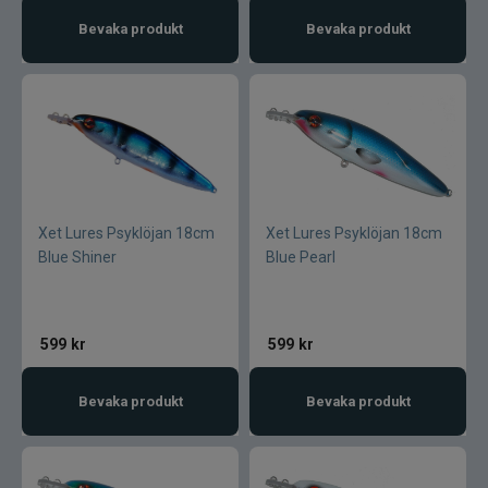
Ultimate Nordic
Bevaka produkt
Bevaka produkt
UNI produkter
UTC produkter
Veevus
Vicke
Xet Lures Psyklöjan 18cm
Xet Lures Psyklöjan 18cm
Blue Shiner
Blue Pearl
Viking herring
Vision
599
kr
599
kr
VK produkter
Bevaka produkt
Bevaka produkt
VMC