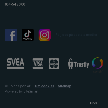
054-54 30 00
Följ oss på sociala medier
© Böjda Spön AB
|
Om cookies
|
Sitemap
Powered by SiteSmart
Urval