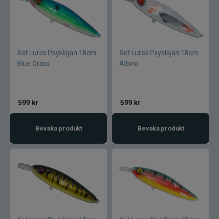
Wapsi
Watersnake
Xet Lures Psyklöjan 18cm
Xet Lures Psyklöjan 18cm
Westin
Blue Grass
Albino
Wiggler
599
kr
599
kr
Wolfcreek Lures
Bevaka produkt
Bevaka produkt
X Zone
Xet
Yum
Zalt