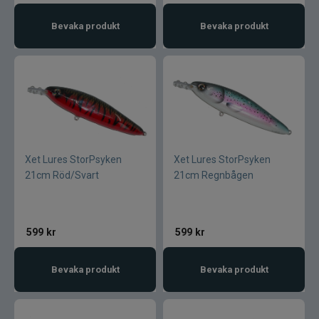
Blue fox skeddrag
Bevaka produkt
Bevaka produkt
Böjda spön
Berkley
Blue fox Vibrax
Bergmans
Xet Lures StorPsyken
Xet Lures StorPsyken
21cm Röd/Svart
21cm Regnbågen
BFT
C&F Design
599
kr
599
kr
Costa
Bevaka produkt
Bevaka produkt
Cotton Cordell