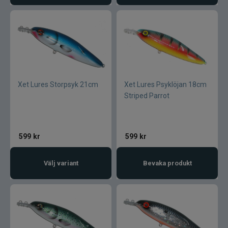
Normark
Okuma
Owner
Xet Lures Storpsyk 21cm
Xet Lures Psyklöjan 18cm
Striped Parrot
Partridge
Patriot
599
kr
599
kr
Penn
Välj variant
Bevaka produkt
Pezon & Michel
Pinewood