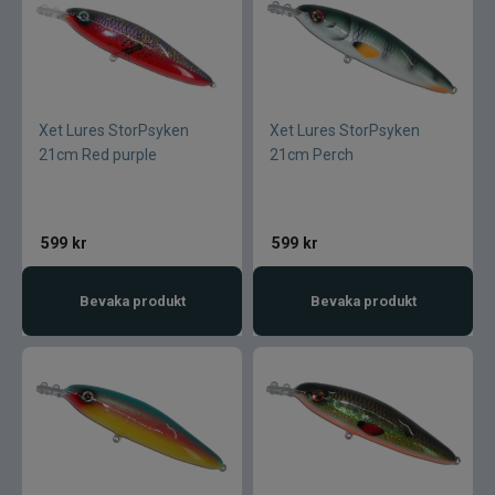
CWC
Cisco Kid
Xet Lures StorPsyken
Xet Lures StorPsyken
Dano Fly
21cm Red purple
21cm Perch
Darts
599
kr
599
kr
Dometic
Bevaka produkt
Bevaka produkt
Drennan
Eastfields Lures
Eiger
FKP-GEAR