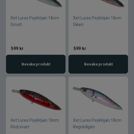
Pikewallis
Plano
Xet Lures Psyklöjan 18cm
Xet Lures Psyklöjan 18cm
Smolt
Siken
Pikecraft
Powerbait
599
kr
599
kr
Pulz Bait
Bevaka produkt
Bevaka produkt
Prologic
Ram mounts
Rapala
Xet Lures Psyklöjan 18cm
Xet Lures Psyklöjan 18cm
Relax
Röd/svart
Regnbågen