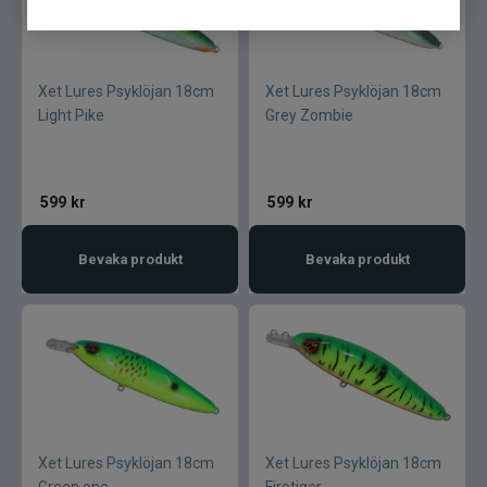
Stonfo
Storm
Xet Lures Psyklöjan 18cm
Xet Lures Psyklöjan 18cm
Light Pike
Grey Zombie
Strike Pro
Sufix
599
kr
599
kr
Sundridge
Bevaka produkt
Bevaka produkt
Sunline
St. Croix
Svartzonker
Xet Lures Psyklöjan 18cm
Xet Lures Psyklöjan 18cm
Swim Whizz