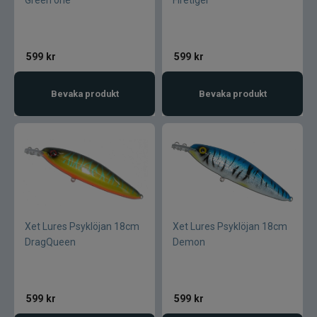
Green one
Firetiger
Textreme
599
kr
599
kr
The Fly Co
Bevaka produkt
Bevaka produkt
The Pig gummibete
Thermotic
Tiemco
Tomic
Xet Lures Psyklöjan 18cm
Xet Lures Psyklöjan 18cm
DragQueen
Demon
Trouthunter
ULM
599
kr
599
kr