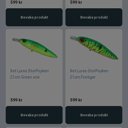
599
kr
599
kr
Gator
Bevaka produkt
Bevaka produkt
Gäddgapet
Gamakatsu
D.A.M
Xet Lures StorPsyken
Xet Lures StorPsyken
Gladsax
21cm Green one
21cm Firetiger
Daiwa
599
kr
599
kr
Guideline
Bevaka produkt
Bevaka produkt
Gulp