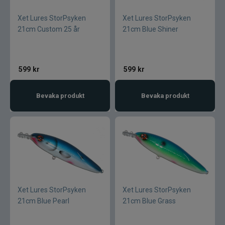
Jarvis Marine
Xet Lures StorPsyken
Xet Lures StorPsyken
21cm Custom 25 år
21cm Blue Shiner
Kamasan
Kanalgratis
599
kr
599
kr
Kero
Bevaka produkt
Bevaka produkt
Kinetic
LureLock
Loon
Lunker City
Xet Lures StorPsyken
Xet Lures StorPsyken
21cm Blue Pearl
21cm Blue Grass
Martiini