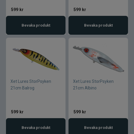
Maxximus
599
kr
599
kr
McLean
Bevaka produkt
Bevaka produkt
Mepps
Mitchell
Molix
Xet Lures StorPsyken
Xet Lures StorPsyken
Mora
21cm Balrog
21cm Albino
Mustad
599
kr
599
kr
Myran
Bevaka produkt
Bevaka produkt
Nils Master