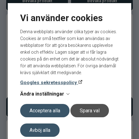
Bevaka produkt
Bevaka produkt
SemperFli
Vi använder cookies
Shimano
Denna webbplats använder olika typer av cookies.
Cookies är små textfiler som kan användas av
Simms
webbplatser för att göra besökarens upplevelse
enkel och effektiv. Lagen säger att vi får lagra
Smith Creek
cookies på din enhet om det är absolut nödvändigt
Xet Lures Psyklöjan 18cm
Xet Lures Psyklöjan 18cm
för att använda webbplatsen. För övriga ändamål
Papegoja
Oliv Mörten
Sölvekroken
krävs självklart ditt medgivande.
Googles sekretesspolicy
Spiderwire
599
kr
599
kr
Ändra inställningar
Splash
Bevaka produkt
Bevaka produkt
Acceptera alla
Spara val
Sportsystem
Avböj alla
Spro