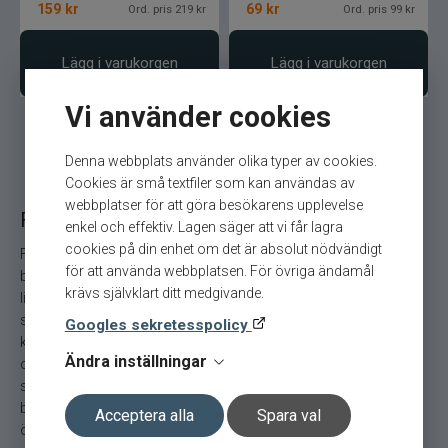
Armada
159
kr
69
kr
Ord. pris 219 kr
Ord. pris 99 kr
Baltic
Lägg i varukorgen
Lägg i varukorgen
Bios
Vi använder cookies
BKK
Denna webbplats använder olika typer av cookies.
Cookies är små textfiler som kan användas av
webbplatser för att göra besökarens upplevelse
Benecchi
Förvaring till allt fiske
enkel och effektiv. Lagen säger att vi får lagra
cookies på din enhet om det är absolut nödvändigt
Förvaring kan man aldrig få nog av! En väska med lösa
Billow Baits
för att använda webbplatsen. För övriga ändamål
beteslådor eller en rymlig draglåda är mer eller mindre
krävs självklart ditt medgivande.
livsnödvändigt. Eller en liten väska att förvara färdiga tackel i. En
Bite Of Bleak
skyddsväska för fiskespöt eller en vattentät väska för de extra
Googles sekretesspolicy
kläderna. Vi sportfiskare omger oss med en mängd utrustning
Bomber
Ändra inställningar
och tillbehör som alla kräver sin plats. Att kunna förvara sina
saker på ett vettigt och enkelt sätt är ganska viktigt. Utrustningen
blir skyddad, den blir sorterad och det blir lättare att få en bra
Brewer Baits
Acceptera alla
Spara val
överblick. Dessutom blir fisket roligare om man har ordning och