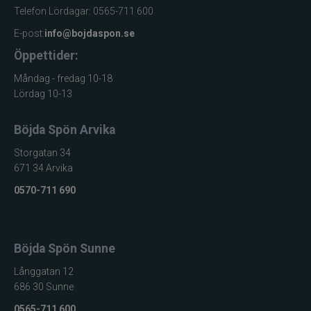
Telefon Lördagar: 0565-711 600
CWC
E-post:
info@bojdaspon.se
Cisco Kid
Öppettider:
Måndag - fredag 10-18
Dano Fly
Lördag 10-13
Darts
Böjda Spön Arvika
Storgatan 34
Dometic
671 34 Arvika
0570-711 690
Drennan
Eastfields Lures
Böjda Spön Sunne
Eiger
Långgatan 12
686 30 Sunne
FKP-GEAR
0565-711 600