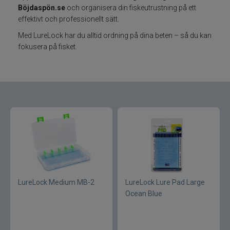
Böjdaspön.se
och organisera din fiskeutrustning på ett
effektivt och professionellt sätt.
Varumärken
Med LureLock har du alltid ordning på dina beten – så du kan
fokusera på fisket.
Grundéns
Mikado
13 Fishing
ABU Garcia
Fox International
AH Baits
LureLock Medium MB-2
LureLock Lure Pad Large
Ocean Blue
Ahrex