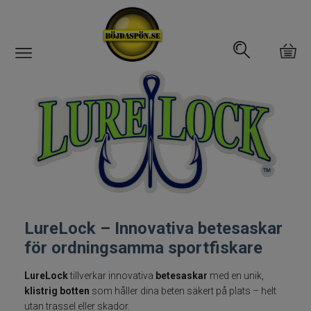
Gäddfemman
Abborrfemman
Interfiske
Rullar
LureLock – Innovativa betesaskar
Spön
för ordningsamma sportfiskare
Fiskeset
LureLock
tillverkar innovativa
betesaskar
med en unik,
klistrig botten
som håller dina beten säkert på plats – helt
Fiskedrag
utan trassel eller skador.