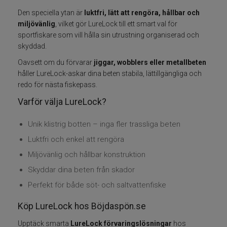
Den speciella ytan är
luktfri, lätt att rengöra, hållbar och
Fiskelinor
miljövänlig
, vilket gör LureLock till ett smart val för
sportfiskare som vill hålla sin utrustning organiserad och
Småplock
skyddad.
Oavsett om du förvarar
jiggar, wobblers eller metallbeten
Tillbehör
håller LureLock-askar dina beten stabila, lättillgängliga och
redo för nästa fiskepass.
Flugbindning
Varför välja LureLock?
Flugfiske
Unik klistrig botten – inga fler trassliga beten
Luktfri och enkel att rengöra
Vinterfiske
Miljövänlig och hållbar konstruktion
Skyddar dina beten från skador
Kläder
Perfekt för både söt- och saltvattenfiske
Trolling
Köp LureLock hos Böjdaspön.se
Specimenfiske
Upptäck smarta
LureLock förvaringslösningar
hos