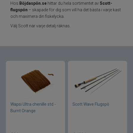
Hos
Böjdaspön.se
hittar du hela sortimentet av
Scott-
flugspön
– skapade för dig som vill ha det bästa i varje kast
Varumärken
och maximera din fiskelycka.
Välj Scott när varje detalj räknas.
Grundéns
Mikado
13 Fishing
ABU Garcia
Fox International
AH Baits
Wapsi Ultra chenille std -
Scott Wave Flugspö
Burnt Orange
Ahrex