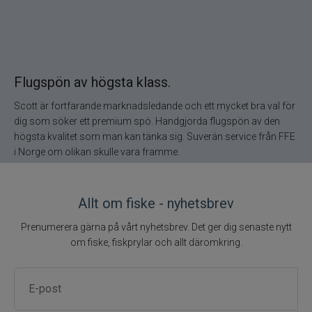
Ultimate Nordic
UNI produkter
UTC produkter
Flugspön av högsta klass.
Scott är fortfarande marknadsledande och ett mycket bra val för
Veevus
dig som söker ett premium spö. Handgjorda flugspön av den
högsta kvalitet som man kan tänka sig. Suverän service från FFE
Vicke
i Norge om olikan skulle vara framme.
Viking herring
Allt om fiske - nyhetsbrev
Vision
Prenumerera gärna på vårt nyhetsbrev. Det ger dig senaste nytt
om fiske, fiskprylar och allt däromkring.
VK produkter
VMC