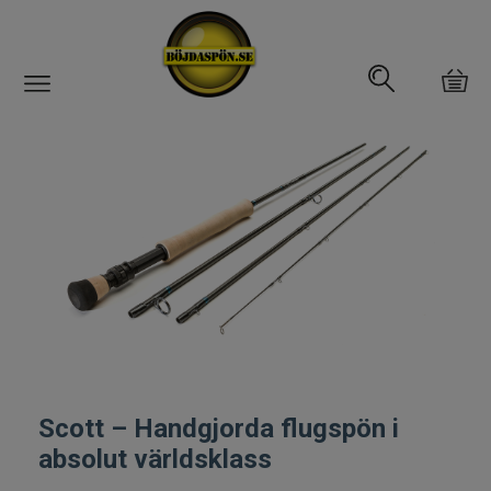
Gäddfemman
Abborrfemman
Interfiske
Rullar
Spön
Fiskeset
Scott – Handgjorda flugspön i
absolut världsklass
Fiskedrag