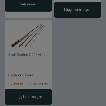
Välj variant
Lägg i varukorgen
Textreme
The Fly Co
The Pig gummibete
Thermotic
Scott Centric 9' 0'' 5wt 4pc
Tiemco
Tomic
Beställningsvara
Trouthunter
12 499
kr
Ord. pris 12 499 kr
ULM
Lägg i varukorgen