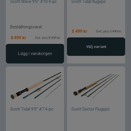
Scott Wave 9'0'' #10 4-pc
Scott Tidal flugspö
Lamson - Waterworks
Leech
Beställningsvara!
5 499
kr
Ord. pris 5 499 kr
8 499
kr
Ord. pris 8 499 kr
LMP
Välj variant
Lägg i varukorgen
Fibe
Loop
Fladen
Fly Dressing
Scott Tidal 9'0'' #7 4-pc
Scott Sector Flugspö
Fox Rage
Futurefly