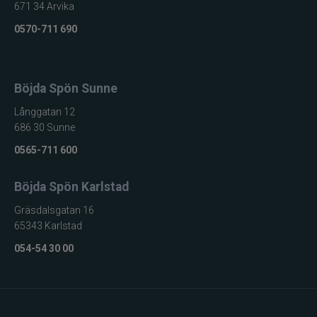
671 34 Arvika
Övriga fiskemärken
0570-711 690
Böjda Spön Sunne
Långgatan 12
686 30 Sunne
0565-711 600
Böjda Spön Karlstad
Gräsdalsgatan 16
65343 Karlstad
054-54 30 00