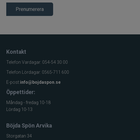
Wapsi
Prenumerera
Watersnake
Westin
Kontakt
Wiggler
Telefon Vardagar: 054-54 30 00
Wolfcreek Lures
Telefon Lördagar: 0565-711 600
E-post:
info@bojdaspon.se
X Zone
Öppettider:
Xet
Måndag - fredag 10-18
Lördag 10-13
Yum
Böjda Spön Arvika
Zalt
Storgatan 34