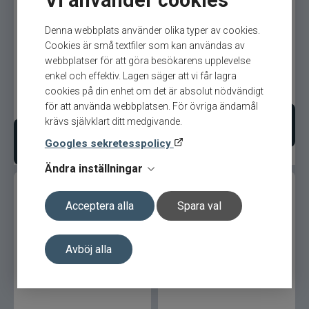
Vi använder cookies
Scott Sector 9'0'' #10 4-pc
Scott Radian flugspö
Maxximus
Denna webbplats använder olika typer av cookies.
Cookies är små textfiler som kan användas av
McLean
webbplatser för att göra besökarens upplevelse
enkel och effektiv. Lagen säger att vi får lagra
Beställningsvara!
8 499
kr
Ord. pris 8 499 kr
Mepps
cookies på din enhet om det är absolut nödvändigt
12 999
kr
Ord. pris 12 999 kr
för att använda webbplatsen. För övriga ändamål
krävs självklart ditt medgivande.
Mitchell
Välj variant
Lägg i varukorgen
Googles sekretesspolicy
Molix
Ändra inställningar
Mora
Acceptera alla
Spara val
Mustad
Avböj alla
Myran
Scott Radian 8'6'' #4 4-pc
Scott G-Serie flugspö
Nils Master