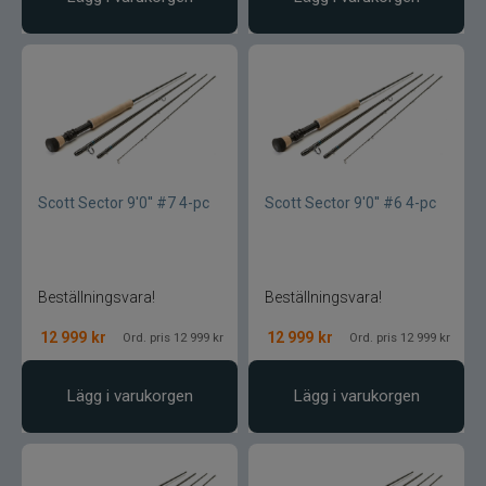
Gunki
Halco
Headbanger
Hurricane
Scott Sector 9'0'' #7 4-pc
Scott Sector 9'0'' #6 4-pc
IFISH
Illex
Beställningsvara!
Beställningsvara!
12 999
kr
12 999
kr
Ord. pris 12 999 kr
Ord. pris 12 999 kr
Interfiske
Ismo
Lägg i varukorgen
Lägg i varukorgen
J:son