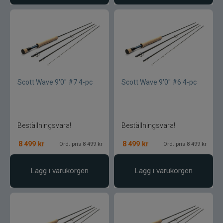
Blue fox skeddrag
Böjda spön
Berkley
Scott Wave 9'0'' #7 4-pc
Scott Wave 9'0'' #6 4-pc
Blue fox Vibrax
Bergmans
Beställningsvara!
Beställningsvara!
BFT
8 499
kr
8 499
kr
Ord. pris 8 499 kr
Ord. pris 8 499 kr
C&F Design
Lägg i varukorgen
Lägg i varukorgen
Costa
Cotton Cordell