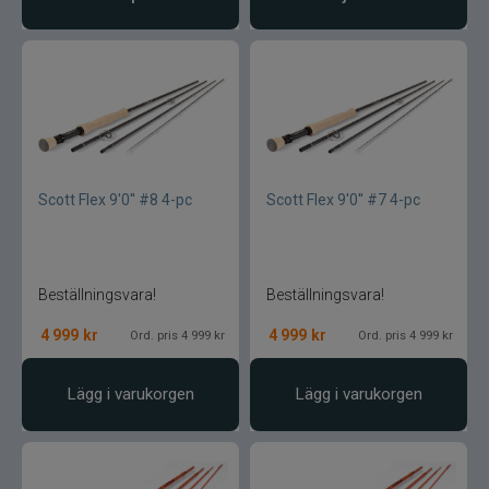
Pikewallis
Plano
Pikecraft
Powerbait
Scott Flex 9'0'' #8 4-pc
Scott Flex 9'0'' #7 4-pc
Pulz Bait
Prologic
Beställningsvara!
Beställningsvara!
Ram mounts
4 999
kr
4 999
kr
Ord. pris 4 999 kr
Ord. pris 4 999 kr
Rapala
Lägg i varukorgen
Lägg i varukorgen
Relax