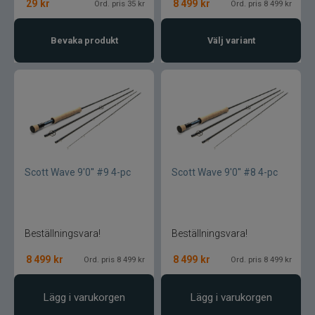
Armada
29
kr
8 499
kr
Ord. pris 35 kr
Ord. pris 8 499 kr
Baltic
Bevaka produkt
Välj variant
Bios
BKK
Benecchi
Scott Wave 9'0'' #9 4-pc
Scott Wave 9'0'' #8 4-pc
Billow Baits
Bite Of Bleak
Beställningsvara!
Beställningsvara!
Bomber
8 499
kr
8 499
kr
Ord. pris 8 499 kr
Ord. pris 8 499 kr
Brewer Baits
Lägg i varukorgen
Lägg i varukorgen