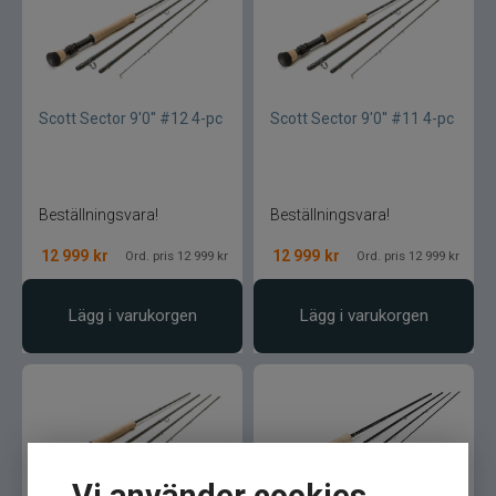
Jarvis Marine
Kamasan
Scott Sector 9'0'' #12 4-pc
Scott Sector 9'0'' #11 4-pc
Kanalgratis
Kero
Beställningsvara!
Beställningsvara!
Kinetic
12 999
kr
12 999
kr
Ord. pris 12 999 kr
Ord. pris 12 999 kr
LureLock
Lägg i varukorgen
Lägg i varukorgen
Loon
Lunker City
Martiini