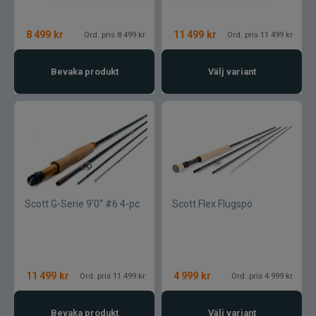
Normark
8 499
kr
11 499
kr
Ord. pris 8 499 kr
Ord. pris 11 499 kr
Okuma
Bevaka produkt
Välj variant
Owner
Partridge
Patriot
Scott G-Serie 9'0'' #6 4-pc
Scott Flex Flugspö
Penn
Pezon & Michel
11 499
kr
4 999
kr
Ord. pris 11 499 kr
Ord. pris 4 999 kr
Pinewood
Bevaka produkt
Välj variant