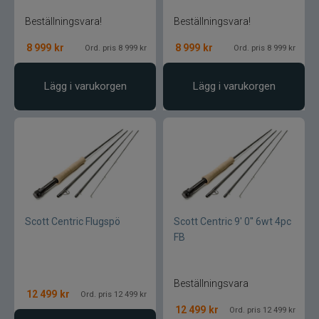
Beställningsvara!
Beställningsvara!
Stonfo
8 999
kr
8 999
kr
Ord. pris 8 999 kr
Ord. pris 8 999 kr
Storm
Lägg i varukorgen
Lägg i varukorgen
Strike Pro
Sufix
Sundridge
Sunline
Scott Centric Flugspö
Scott Centric 9' 0'' 6wt 4pc
FB
St. Croix
Svartzonker
Beställningsvara
12 499
kr
Ord. pris 12 499 kr
12 499
kr
Ord. pris 12 499 kr
Swim Whizz