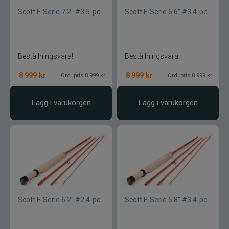
SemperFli
Scott F-Serie 7'2'' #3 5-pc
Scott F-Serie 6'6'' #3 4-pc
Shimano
Beställningsvara!
Beställningsvara!
Simms
8 999
kr
8 999
kr
Ord. pris 8 999 kr
Ord. pris 8 999 kr
Smith Creek
Lägg i varukorgen
Lägg i varukorgen
Sölvekroken
Spiderwire
Splash
Sportsystem
Scott F-Serie 6'2'' #2 4-pc
Scott F-Serie 5'8'' #3 4-pc
Spro