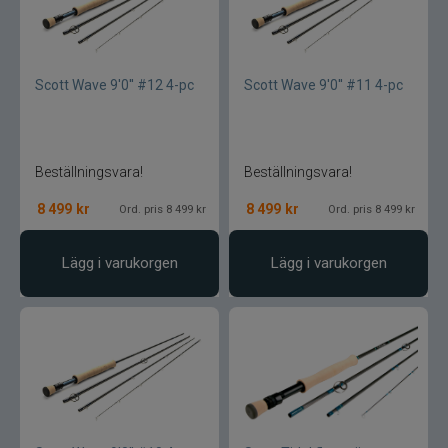
CWC
Cisco Kid
Scott Wave 9'0'' #12 4-pc
Scott Wave 9'0'' #11 4-pc
Dano Fly
Beställningsvara!
Beställningsvara!
Darts
8 499
kr
8 499
kr
Ord. pris 8 499 kr
Ord. pris 8 499 kr
Dometic
Lägg i varukorgen
Lägg i varukorgen
Drennan
Eastfields Lures
Eiger
FKP-GEAR