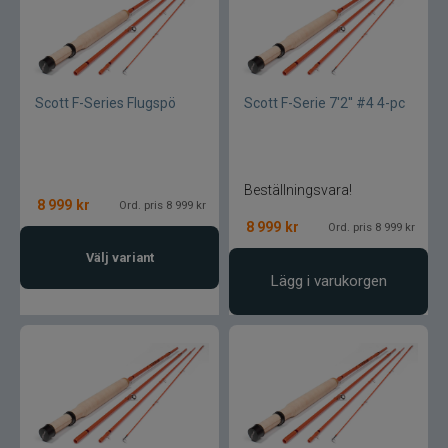
Rio
River2Sea
Scott F-Series Flugspö
Scott F-Serie 7'2'' #4 4-pc
Ron Thompson
Rovex
Beställningsvara!
8 999
kr
Ord. pris 8 999 kr
Salmo
8 999
kr
Ord. pris 8 999 kr
Välj variant
Savage Gear
Lägg i varukorgen
Scientific Anglers
Scott
Scotty