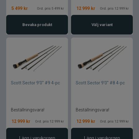
5 499
kr
12 999
kr
Ord. pris 5 499 kr
Ord. pris 12 999 kr
Gator
Bevaka produkt
Välj variant
Gäddgapet
Gamakatsu
D.A.M
Gladsax
Scott Sector 9'0'' #9 4-pc
Scott Sector 9'0'' #8 4-pc
Daiwa
Guideline
Beställningsvara!
Beställningsvara!
12 999
kr
12 999
kr
Ord. pris 12 999 kr
Ord. pris 12 999 kr
Gulp
Lägg i varukorgen
Lägg i varukorgen