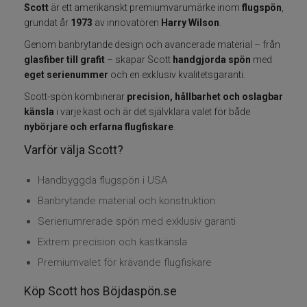
Scott
är ett amerikanskt premiumvarumärke inom
flugspön
,
Fiskelinor
grundat år
1973
av innovatören
Harry Wilson
.
Genom banbrytande design och avancerade material – från
Småplock
glasfiber till grafit
– skapar Scott
handgjorda spön
med
eget serienummer
och en exklusiv kvalitetsgaranti.
Tillbehör
Scott-spön kombinerar
precision, hållbarhet och oslagbar
känsla
i varje kast och är det självklara valet för både
Flugbindning
nybörjare och erfarna flugfiskare
.
Varför välja Scott?
Flugfiske
Handbyggda flugspön i USA
Vinterfiske
Banbrytande material och konstruktion
Serienumrerade spön med exklusiv garanti
Kläder
Extrem precision och kastkänsla
Premiumvalet för krävande flugfiskare
Trolling
Köp Scott hos Böjdaspön.se
Specimenfiske