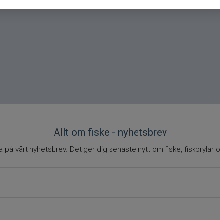
Allt om fiske - nyhetsbrev
på vårt nyhetsbrev. Det ger dig senaste nytt om fiske, fiskprylar o