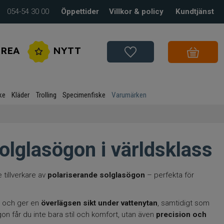
054-54 30 00
Öppettider
Villkor & policy
Kundtjänst
REA
NYTT
ke
Kläder
Trolling
Specimenfiske
Varumärken
olglasögon i världsklass
 tillverkare av
polariserande solglasögon
– perfekta för
r och ger en
överlägsen sikt under vattenytan
, samtidigt som
n får du inte bara stil och komfort, utan även
precision och