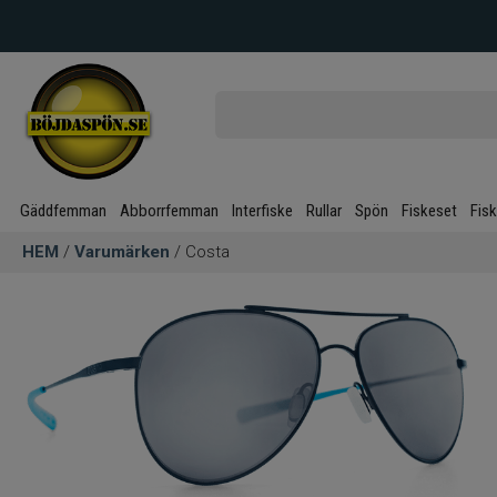
Gäddfemman
Abborrfemman
Interfiske
Rullar
Spön
Fiskeset
Fis
HEM
/
Varumärken
/ Costa