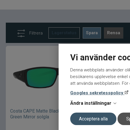
Lagerstatus
Spara
Rensa
Filtrera
Vi använder co
Denna webbplats använder olik
besökarens upplevelse enkel oc
att använda webbplatsen. För ö
Googles sekretesspolicy
Ändra inställningar
Costa CAPE Matte Black Ultra -
Green Mirror solgla
Acceptera alla
S