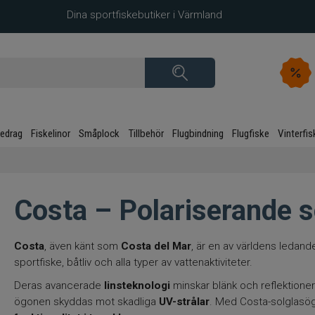
Dina sportfiskebutiker i Värmland
kedrag
Fiskelinor
Småplock
Tillbehör
Flugbindning
Flugfiske
Vinterfis
Costa – Polariserande s
Costa
, även känt som
Costa del Mar
, är en av världens ledande
sportfiske, båtliv och alla typer av vattenaktiviteter.
Deras avancerade
linsteknologi
minskar blänk och reflektione
ögonen skyddas mot skadliga
UV-strålar
. Med Costa-solglasögo