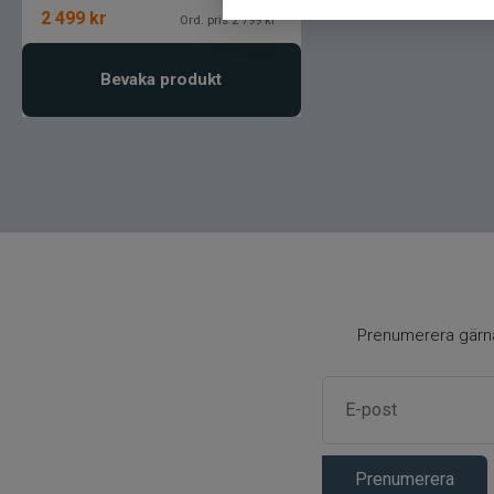
2 499
kr
Ord. pris 2 799 kr
Bevaka produkt
Prenumerera gärna 
Prenumerera