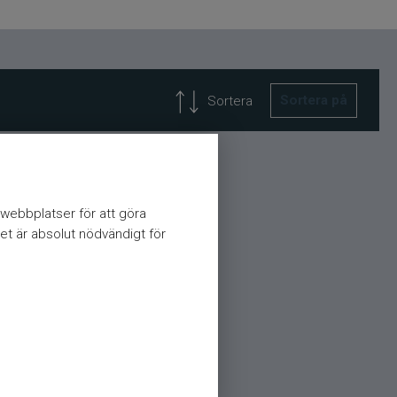
Sortera på
Sortera
webbplatser för att göra
et är absolut nödvändigt för