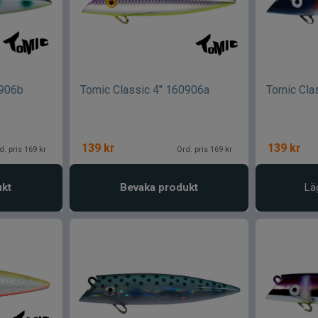
0906b
Tomic Classic 4" 160906a
Tomic Cla
139
kr
139
kr
d. pris 169 kr
Ord. pris 169 kr
ukt
Bevaka produkt
Lä