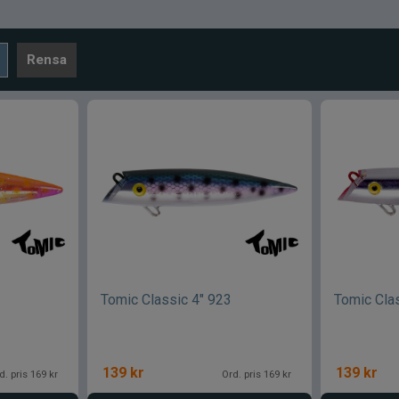
Rensa
Tomic Classic 4" 923
Tomic Cla
139
kr
139
kr
d. pris 169 kr
Ord. pris 169 kr