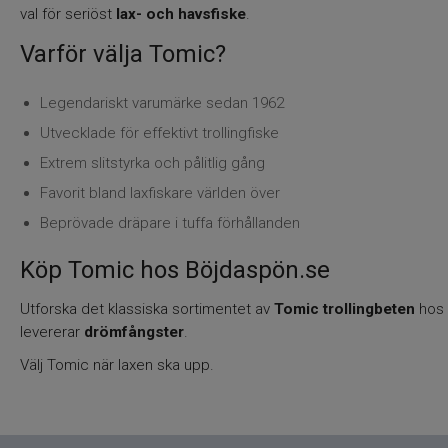
val för seriöst
lax- och havsfiske
.
Varför välja Tomic?
Legendariskt varumärke sedan 1962
Utvecklade för effektivt trollingfiske
Extrem slitstyrka och pålitlig gång
Favorit bland laxfiskare världen över
Beprövade dräpare i tuffa förhållanden
Köp Tomic hos Böjdaspön.se
Utforska det klassiska sortimentet av
Tomic trollingbeten
hos
levererar
drömfångster
.
Välj Tomic när laxen ska upp.