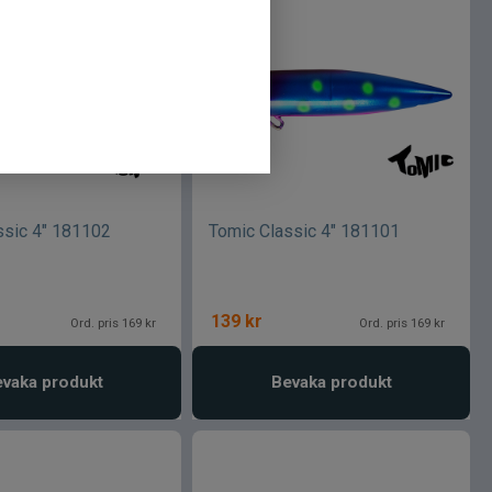
ssic 4" 181102
Tomic Classic 4" 181101
139
kr
Ord. pris 169 kr
Ord. pris 169 kr
vaka produkt
Bevaka produkt