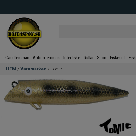
Gäddfemman
Abborrfemman
Interfiske
Rullar
Spön
Fiskeset
Fis
HEM
/
Varumärken
/ Tomic