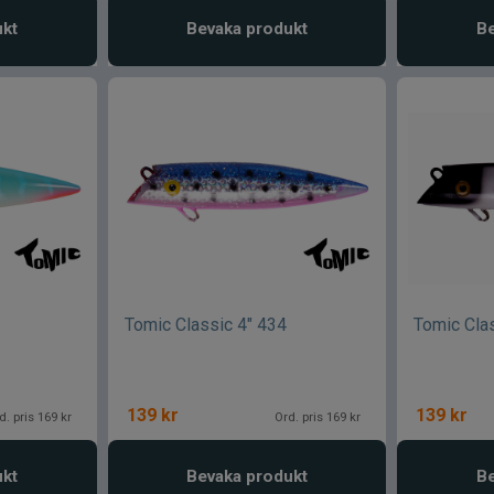
ukt
Bevaka produkt
Be
Tomic Classic 4" 434
Tomic Cla
139
kr
139
kr
d. pris 169 kr
Ord. pris 169 kr
ukt
Bevaka produkt
Be