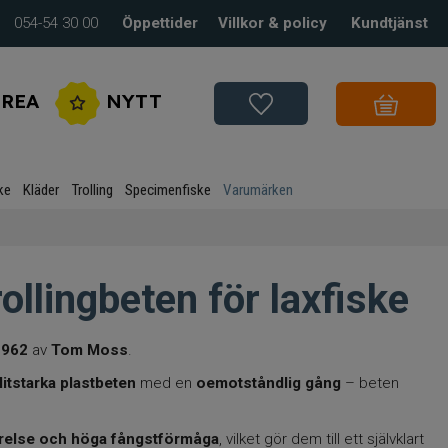
054-54 30 00
Öppettider
Villkor & policy
Kundtjänst
REA
NYTT
ke
Kläder
Trolling
Specimenfiske
Varumärken
llingbeten för laxfiske
1962
av
Tom Moss
.
litstarka plastbeten
med en
oemotståndlig gång
– beten
rörelse och höga fångstförmåga
, vilket gör dem till ett självklart