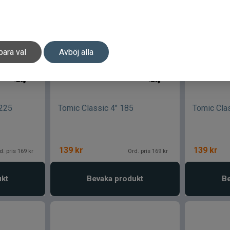
para val
Avböj alla
0225
Tomic Classic 4" 185
Tomic Cla
139
kr
139
kr
d. pris 169 kr
Ord. pris 169 kr
ukt
Bevaka produkt
Be