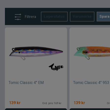
Lagerstatus
Varumärke
Spara
Filtrera
Tomic Classic 4" EM
Tomic Classic 4" 953
139
kr
139
kr
Ord. pris 169 kr
Or