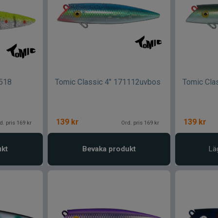
0518
Tomic Classic 4" 171112uvbos
Tomic Cla
139
kr
139
kr
d. pris 169 kr
Ord. pris 169 kr
ukt
Bevaka produkt
Lä