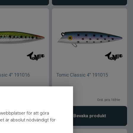
ssic 4" 191016
Tomic Classic 4" 191015
139
kr
Ord. pris 169 kr
Ord. pris 169 kr
webbplatser för att göra
vaka produkt
Bevaka produkt
et är absolut nödvändigt för