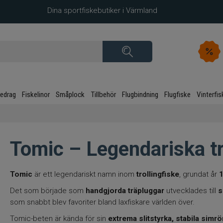
Dina sportfiskebutiker i Värmland
kedrag
Fiskelinor
Småplock
Tillbehör
Flugbindning
Flugfiske
Vinterfis
Tomic – Legendariska tro
Tomic
är ett legendariskt namn inom
trollingfiske
, grundat år
Det som började som
handgjorda träpluggar
utvecklades till
s
som snabbt blev favoriter bland laxfiskare världen över.
Tomic-beten är kända för sin
extrema slitstyrka, stabila sim