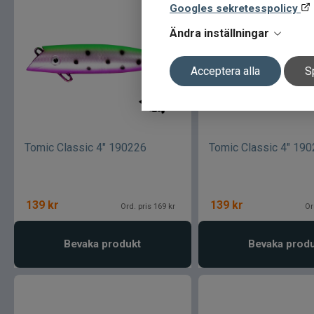
Googles sekretesspolicy
Ändra inställningar
Acceptera alla
S
Tomic Classic 4" 190226
Tomic Classic 4" 19
139
kr
139
kr
Ord. pris 169 kr
Or
Bevaka produkt
Bevaka prod