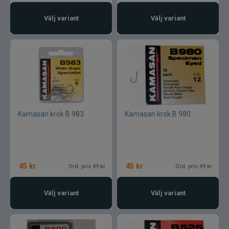
Armada
Välj variant
Välj variant
Baltic
Bios
BKK
Benecchi
Kamasan krok B 983
Kamasan krok B 980
Billow Baits
Bite Of Bleak
45
kr
45
kr
Ord. pris 49 kr
Ord. pris 49 kr
Bomber
Välj variant
Välj variant
Brewer Baits