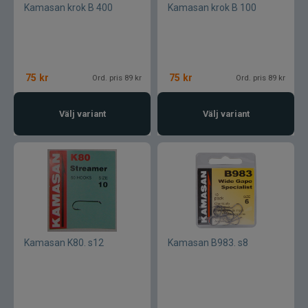
Kamasan krok B 400
Kamasan krok B 100
CWC
Cisco Kid
75
kr
75
kr
Ord. pris 89 kr
Ord. pris 89 kr
Dano Fly
Välj variant
Välj variant
Darts
Dometic
Drennan
Eastfields Lures
Kamasan K80. s12
Kamasan B983. s8
Eiger
FKP-GEAR