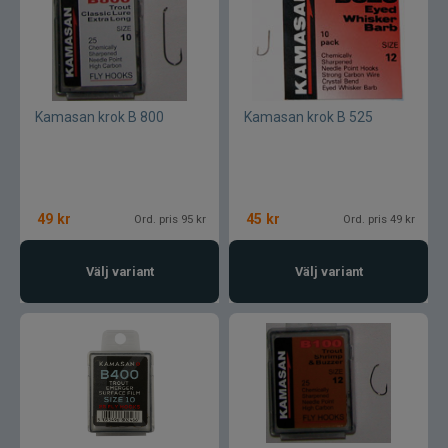
Blue fox skeddrag
Böjda spön
Berkley
Kamasan krok B 800
Kamasan krok B 525
Blue fox Vibrax
Bergmans
49
kr
45
kr
Ord. pris 95 kr
Ord. pris 49 kr
BFT
Välj variant
Välj variant
C&F Design
Costa
Cotton Cordell