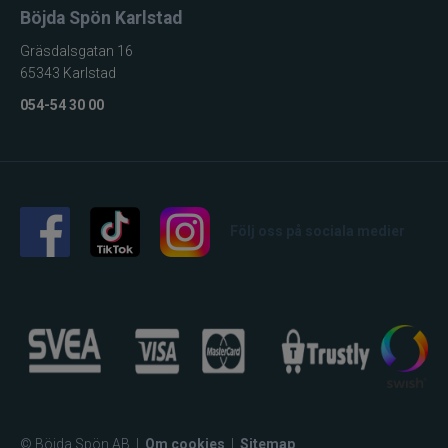
Böjda Spön Karlstad
Gräsdalsgatan 16
65343 Karlstad
054-54 30 00
Följ oss på sociala medier
© Böjda Spön AB
|
Om cookies
|
Sitemap