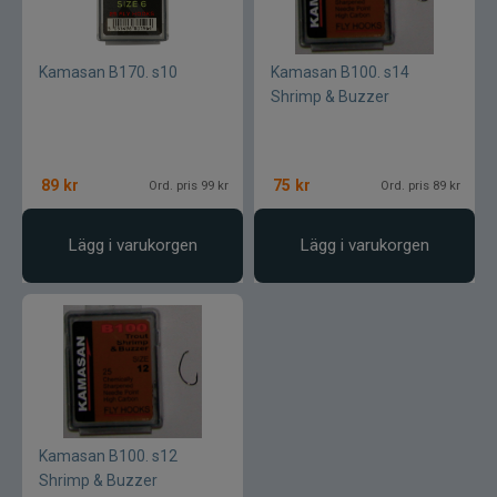
Wapsi
Kamasan B170. s10
Kamasan B100. s14
Watersnake
Shrimp & Buzzer
Westin
89
kr
75
kr
Ord. pris 99 kr
Ord. pris 89 kr
Wiggler
Wolfcreek Lures
Lägg i varukorgen
Lägg i varukorgen
X Zone
Xet
Yum
Kamasan B100. s12
Zalt
Shrimp & Buzzer