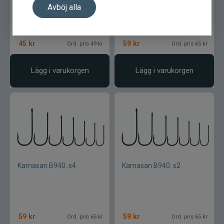
Pikewallis
Avböj alla
Plano
45
kr
59
kr
Ord. pris 49 kr
Ord. pris 65 kr
Pikecraft
Lägg i varukorgen
Lägg i varukorgen
Powerbait
Pulz Bait
Prologic
Ram mounts
Kamasan B940. s4
Kamasan B940. s2
Rapala
Relax
59
kr
59
kr
Ord. pris 65 kr
Ord. pris 65 kr