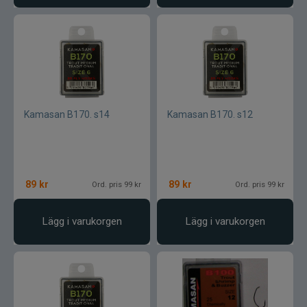
Ultimate Nordic
UNI produkter
UTC produkter
Veevus
Kamasan B170. s14
Kamasan B170. s12
Vicke
Viking herring
89
kr
89
kr
Ord. pris 99 kr
Ord. pris 99 kr
Vision
Lägg i varukorgen
Lägg i varukorgen
VK produkter
VMC