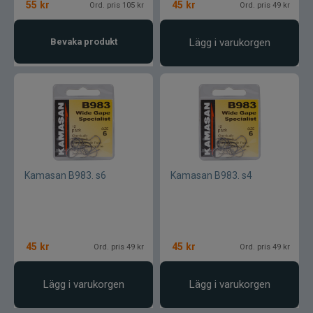
55
kr
45
kr
Ord. pris 105 kr
Ord. pris 49 kr
Lamson - Waterworks
Bevaka produkt
Lägg i varukorgen
Leech
LMP
Fibe
Loop
Kamasan B983. s6
Kamasan B983. s4
Fladen
Fly Dressing
45
kr
45
kr
Ord. pris 49 kr
Ord. pris 49 kr
Fox Rage
Lägg i varukorgen
Lägg i varukorgen
Futurefly