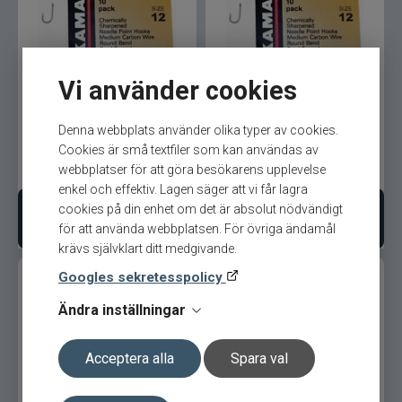
Normark
Kamasan B980. s2
Kamasan B980. s12
Okuma
Vi använder cookies
Owner
Denna webbplats använder olika typer av cookies.
Cookies är små textfiler som kan användas av
45
kr
45
kr
webbplatser för att göra besökarens upplevelse
Ord. pris 49 kr
Ord. pris 49 kr
Partridge
enkel och effektiv. Lagen säger att vi får lagra
cookies på din enhet om det är absolut nödvändigt
Lägg i varukorgen
Lägg i varukorgen
Patriot
för att använda webbplatsen. För övriga ändamål
krävs självklart ditt medgivande.
Penn
Googles sekretesspolicy
Ändra inställningar
Pezon & Michel
Pinewood
Acceptera alla
Spara val
Kamasan B980. s10
Kamasan B940. s6