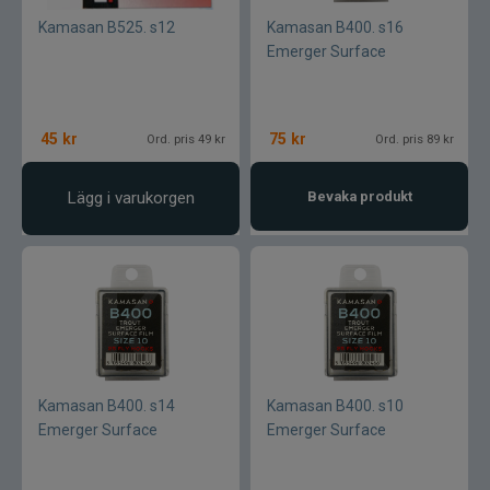
Kamasan B525. s12
Kamasan B400. s16
Stonfo
Emerger Surface
Storm
45
kr
75
kr
Ord. pris 49 kr
Ord. pris 89 kr
Strike Pro
Lägg i varukorgen
Bevaka produkt
Sufix
Sundridge
Sunline
St. Croix
Kamasan B400. s14
Kamasan B400. s10
Svartzonker
Emerger Surface
Emerger Surface
Swim Whizz