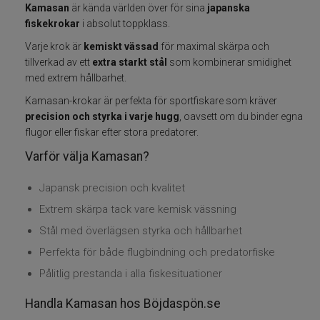
Kamasan
är kända världen över för sina
japanska
Fiskelinor
fiskekrokar
i absolut toppklass.
Varje krok är
kemiskt vässad
för maximal skärpa och
Småplock
tillverkad av ett
extra starkt stål
som kombinerar smidighet
med extrem hållbarhet.
Tillbehör
Kamasan-krokar är perfekta för sportfiskare som kräver
precision och styrka i varje hugg
, oavsett om du binder egna
flugor eller fiskar efter stora predatorer.
Flugbindning
Varför välja Kamasan?
Flugfiske
Japansk precision och kvalitet
Vinterfiske
Extrem skärpa tack vare kemisk vässning
Stål med överlägsen styrka och hållbarhet
Kläder
Perfekta för både flugbindning och predatorfiske
Pålitlig prestanda i alla fiskesituationer
Trolling
Handla Kamasan hos Böjdaspön.se
Specimenfiske