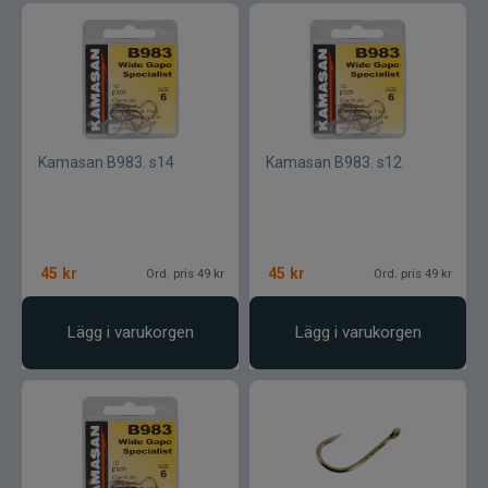
Gator
Gäddgapet
Kamasan B983. s14
Kamasan B983. s12
Gamakatsu
D.A.M
45
kr
45
kr
Gladsax
Ord. pris 49 kr
Ord. pris 49 kr
Daiwa
Lägg i varukorgen
Lägg i varukorgen
Guideline
Gulp