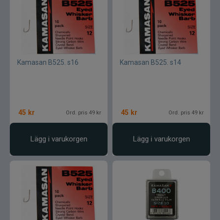
SemperFli
Shimano
Simms
Kamasan B525. s16
Kamasan B525. s14
Smith Creek
Sölvekroken
45
kr
45
kr
Ord. pris 49 kr
Ord. pris 49 kr
Spiderwire
Lägg i varukorgen
Lägg i varukorgen
Splash
Sportsystem
Spro