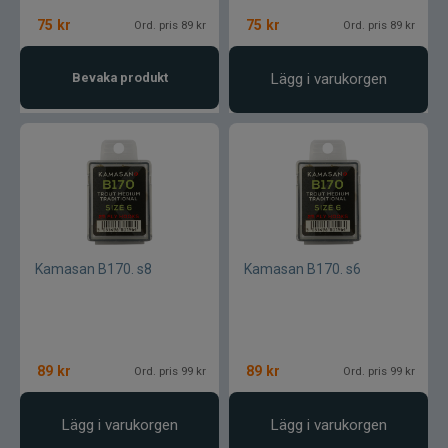
75
kr
75
kr
Ord. pris 89 kr
Ord. pris 89 kr
Textreme
Bevaka produkt
Lägg i varukorgen
The Fly Co
The Pig gummibete
Thermotic
Tiemco
Kamasan B170. s8
Kamasan B170. s6
Tomic
Trouthunter
89
kr
89
kr
Ord. pris 99 kr
Ord. pris 99 kr
ULM
Lägg i varukorgen
Lägg i varukorgen