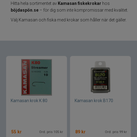
Hitta hela sortimentet av
Kamasan fiskekrokar
hos
böjdaspön.se
– för dig som inte kompromissar med kvalitet.
Varumärken
Välj Kamasan och fiska med krokar som håller när det gäller.
Grundéns
Mikado
13 Fishing
ABU Garcia
Fox International
Kamasan krok K 80
Kamasan krok B170
AH Baits
Ahrex
55
kr
89
kr
Ord. pris 105 kr
Ord. pris 99 kr