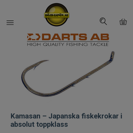
Gäddfemman
Abborrfemman
Interfiske
Rullar
Spön
Fiskeset
Kamasan – Japanska fiskekrokar i
absolut toppklass
Fiskedrag