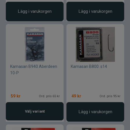
Rio
Lägg i varukorgen
Lägg i varukorgen
River2Sea
Ron Thompson
Rovex
Salmo
Kamasan B940 Aberdeen
Kamasan B800. s14
10-P
Savage Gear
Scientific Anglers
59
kr
49
kr
Ord. pris 65 kr
Ord. pris 95 kr
Scott
Välj variant
Lägg i varukorgen
Scotty