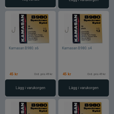
Maxximus
McLean
Mepps
Mitchell
Kamasan B980. s6
Kamasan B980. s4
Molix
Mora
45
kr
45
kr
Ord. pris 49 kr
Ord. pris 49 kr
Mustad
Lägg i varukorgen
Lägg i varukorgen
Myran
Nils Master