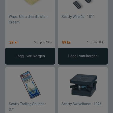
Armada
Baltic
Wapsi Ultra chenille std -
Scotty Wirelås - 1011
Cream
Bios
BKK
29
kr
89
kr
Ord. pris 35 kr
Ord. pris 99 kr
Benecchi
Lägg i varukorgen
Lägg i varukorgen
Billow Baits
Bite Of Bleak
Bomber
Brewer Baits
Scotty Trolling Snubber
Scotty Swivelbase - 1026
371