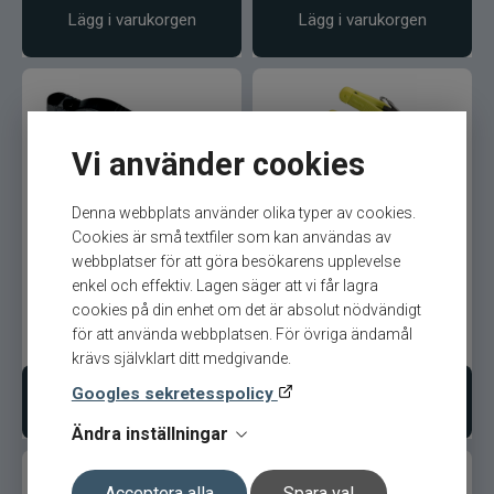
Lägg i varukorgen
Lägg i varukorgen
CWC
Cisco Kid
Dano Fly
Vi använder cookies
Darts
Denna webbplats använder olika typer av cookies.
Scotty Power Grip 1174
Scotty Mini Power Grip
Cookies är små textfiler som kan användas av
Dometic
1182 4-Pack
webbplatser för att göra besökarens upplevelse
enkel och effektiv. Lagen säger att vi får lagra
Drennan
cookies på din enhet om det är absolut nödvändigt
för att använda webbplatsen. För övriga ändamål
119
kr
229
kr
krävs självklart ditt medgivande.
Eastfields Lures
Googles sekretesspolicy
Lägg i varukorgen
Lägg i varukorgen
Eiger
Ändra inställningar
FKP-GEAR
Acceptera alla
Spara val