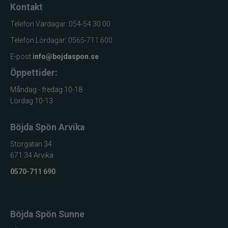
Kontakt
Jarvis Marine
Telefon Vardagar: 054-54 30 00
Kamasan
Telefon Lördagar: 0565-711 600
E-post:
info@bojdaspon.se
Kanalgratis
Öppettider:
Kero
Måndag - fredag 10-18
Lördag 10-13
Kinetic
Böjda Spön Arvika
LureLock
Storgatan 34
671 34 Arvika
Loon
0570-711 690
Lunker City
Böjda Spön Sunne
Martiini