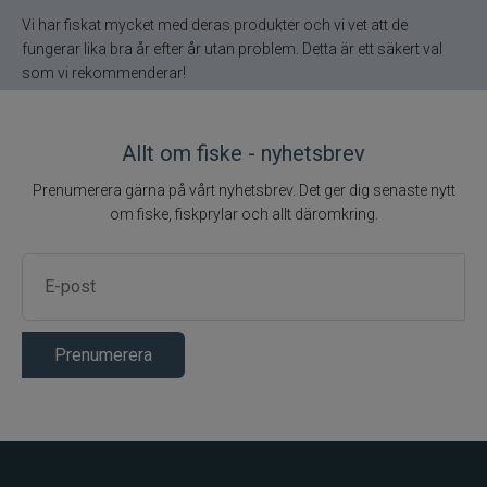
Gunki
Vi har fiskat mycket med deras produkter och vi vet att de
fungerar lika bra år efter år utan problem. Detta är ett säkert val
Halco
som vi rekommenderar!
Headbanger
Allt om fiske - nyhetsbrev
Hurricane
Prenumerera gärna på vårt nyhetsbrev. Det ger dig senaste nytt
om fiske, fiskprylar och allt däromkring.
IFISH
Illex
Interfiske
Prenumerera
Ismo
J:son