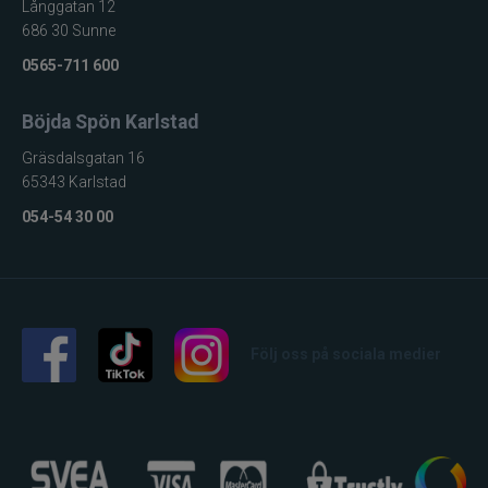
Långgatan 12
686 30 Sunne
Maxximus
0565-711 600
McLean
Böjda Spön Karlstad
Mepps
Gräsdalsgatan 16
65343 Karlstad
Mitchell
054-54 30 00
Molix
Mora
Följ oss på sociala medier
Mustad
Myran
Nils Master