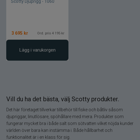
Scotty Djuprigg - 1060
Gator
Gäddgapet
3 695
kr
Ord. pris 4 195 kr
Gamakatsu
Lägg i varukorgen
D.A.M
Gladsax
Daiwa
Vill du ha det bästa, välj Scotty produkter.
Det här företaget tillverkar tillbehör till fiske och båtliv såsom
Guideline
djupriggar, linutlösare, spöhållare med mera. Produkter som
fungerar mycket bra i både salt som sötvatten vilket nöjda kunder
Gulp
världen över bara kan instämma i. Både hållbarhet och
funktionalitet är i en klass för sig.