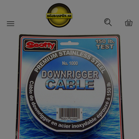
Gäddfemman
Abborrfemman
Interfiske
Rullar
Spön
Fiskeset
Fiskedrag