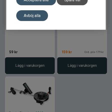
Lamson - Waterworks
Avböj alla
Leech
Scotty Mini Power Grip
Scotty Lodhake - 1009
LMP
Fibe
59
kr
159
kr
Ord. pris 179 kr
Loop
Lägg i varukorgen
Lägg i varukorgen
Fladen
Fly Dressing
Fox Rage
Futurefly