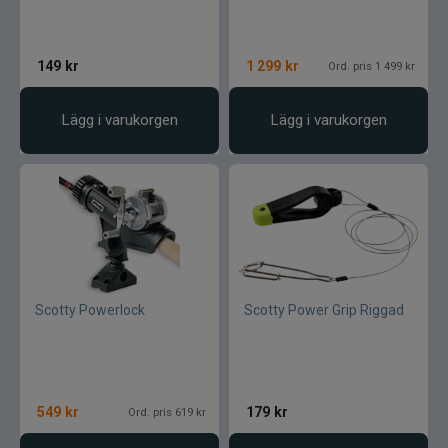
Blue fox skeddrag
Böjda spön
149
kr
1 299
kr
Ord. pris 1 499 kr
Berkley
Lägg i varukorgen
Lägg i varukorgen
Blue fox Vibrax
Bergmans
BFT
Scotty Powerlock
Scotty Power Grip Riggad
C&F Design
Costa
549
kr
179
kr
Ord. pris 619 kr
Cotton Cordell