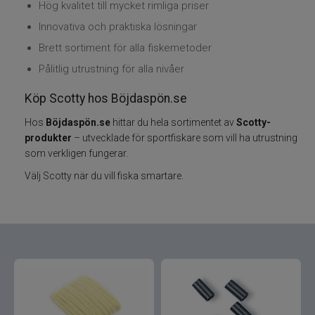
Hög kvalitet till mycket rimliga priser
Innovativa och praktiska lösningar
Varumärken
Brett sortiment för alla fiskemetoder
Grundéns
Pålitlig utrustning för alla nivåer
Köp Scotty hos Böjdaspön.se
Mikado
Hos
Böjdaspön.se
hittar du hela sortimentet av
Scotty-
produkter
– utvecklade för sportfiskare som vill ha utrustning
13 Fishing
som verkligen fungerar.
ABU Garcia
Välj Scotty när du vill fiska smartare.
Fox International
AH Baits
Ahrex