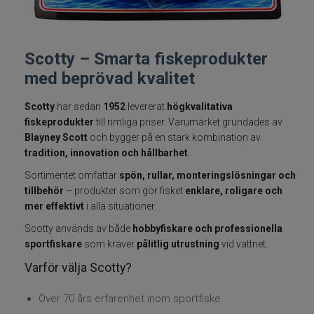
Fiskelinor
Scotty – Smarta fiskeprodukter
Småplock
med beprövad kvalitet
Tillbehör
Scotty
har sedan
1952
levererat
högkvalitativa
fiskeprodukter
till rimliga priser. Varumärket grundades av
Flugbindning
Blayney Scott
och bygger på en stark kombination av
tradition, innovation och hållbarhet
.
Flugfiske
Sortimentet omfattar
spön, rullar, monteringslösningar och
tillbehör
– produkter som gör fisket
enklare, roligare och
Vinterfiske
mer effektivt
i alla situationer.
Scotty används av både
hobbyfiskare och professionella
Kläder
sportfiskare
som kräver
pålitlig utrustning
vid vattnet.
Varför välja Scotty?
Trolling
Över 70 års erfarenhet inom sportfiske
Specimenfiske