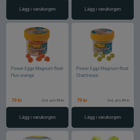
Wapsi
Lägg i varukorgen
Lägg i varukorgen
Watersnake
Westin
Wiggler
Power Eggs Magnum float
Wolfcreek Lures
Power Eggs Magnum float
Fluo orange
Chartreuse
X Zone
79
Xet
kr
79
kr
Ord. pris 89 kr
Ord. pris 89 kr
Yum
Lägg i varukorgen
Lägg i varukorgen
Zalt