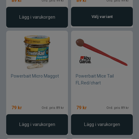
89
kr
89
kr
Ord. pris 99 kr
Ord. pris 99 kr
Normark
Lägg i varukorgen
Välj variant
Okuma
Owner
Partridge
Patriot
Powerbait Micro Maggot
Powerbait Mice Tail
FL.Red/chart
Penn
Pezon & Michel
79
kr
79
kr
Ord. pris 89 kr
Ord. pris 89 kr
Pinewood
Lägg i varukorgen
Lägg i varukorgen