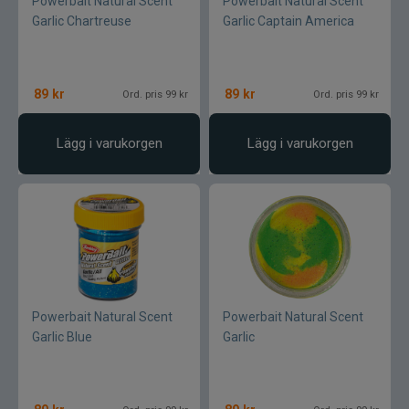
Powerbait Natural Scent
Powerbait Natural Scent
Garlic Chartreuse
Garlic Captain America
Maxximus
McLean
89
kr
89
kr
Ord. pris 99 kr
Ord. pris 99 kr
Mepps
Lägg i varukorgen
Lägg i varukorgen
Mitchell
Molix
Mora
Mustad
Powerbait Natural Scent
Powerbait Natural Scent
Garlic Blue
Garlic
Myran
Nils Master