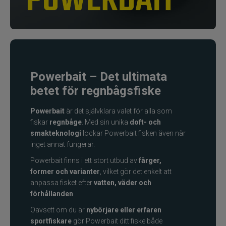
Fiskelinor
Småplock
Tillbehör
Powerbait – Det ultimata
betet för regnbågsfiske
Flugbindning
Powerbait
är det självklara valet för alla som
Flugfiske
fiskar
regnbåge
. Med sin unika
doft- och
smakteknologi
lockar Powerbait fisken även när
inget annat fungerar.
Vinterfiske
Powerbait finns i ett stort utbud av
färger,
Kläder
former och varianter
, vilket gör det enkelt att
anpassa fisket efter
vatten, väder och
förhållanden
.
Trolling
Oavsett om du är
nybörjare eller erfaren
sportfiskare
gör Powerbait ditt fiske både
Specimenfiske