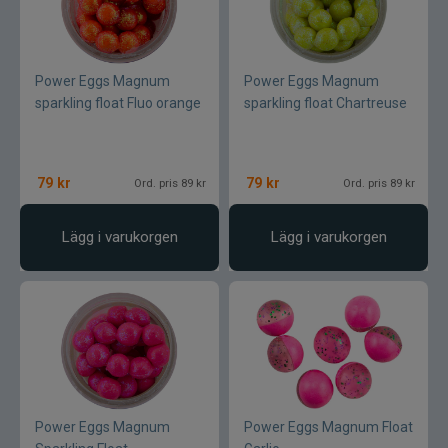
Textreme
Power Eggs Magnum
Power Eggs Magnum
The Fly Co
sparkling float Fluo orange
sparkling float Chartreuse
The Pig gummibete
79
kr
79
kr
Ord. pris 89 kr
Ord. pris 89 kr
Thermotic
Lägg i varukorgen
Lägg i varukorgen
Tiemco
Tomic
Trouthunter
ULM
Power Eggs Magnum
Power Eggs Magnum Float