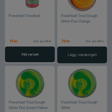
Lamson - Waterworks
Powerbait Troutbait
Powerbait Trout Dough
Glitter Fluo Orange
Leech
LMP
79
kr
79
kr
Ord. pris 89 kr
Ord. pris 89 kr
Fibe
Välj variant
Lägg i varukorgen
Loop
Fladen
Fly Dressing
Fox Rage
Powerbait Trout Dough
Powerbait Trout Dough
Glitter Fluo Green/Yellow
Glitter
Futurefly