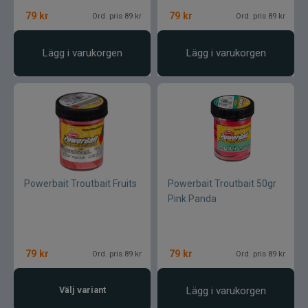
Blue fox skeddrag
79
kr
79
kr
Ord. pris 89 kr
Ord. pris 89 kr
Böjda spön
Lägg i varukorgen
Lägg i varukorgen
Berkley
Blue fox Vibrax
Bergmans
Powerbait Troutbait Fruits
Powerbait Troutbait 50gr
BFT
Pink Panda
C&F Design
79
kr
79
kr
Ord. pris 89 kr
Ord. pris 89 kr
Costa
Cotton Cordell
Välj variant
Lägg i varukorgen