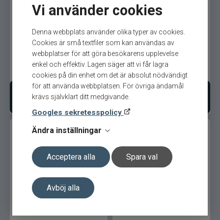
Rio
Vi använder cookies
Powerbait Gel Zander
Powerbait Gel Perch Krill
River2Sea
Nightcrawler 80ml Brown
80ml White Silver Flake
Denna webbplats använder olika typer av cookies.
Gold
Cookies är små textfiler som kan användas av
webbplatser för att göra besökarens upplevelse
Ron Thompson
enkel och effektiv. Lagen säger att vi får lagra
139
kr
139
kr
Ord. pris 159 kr
Ord. pris 159 kr
cookies på din enhet om det är absolut nödvändigt
Rovex
för att använda webbplatsen. För övriga ändamål
Lägg i varukorgen
Lägg i varukorgen
krävs självklart ditt medgivande.
Salmo
Googles sekretesspolicy
Ändra inställningar
Savage Gear
Scientific Anglers
Acceptera alla
Spara val
Scott
Avböj alla
Powerbait Gel Garlic 80ml
Powerbait Gel Cheese
Green Silver Flake
80ml Yellow UV
Scotty