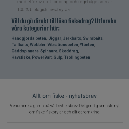
med effektiv doft för öring och regnbåge som är
100 % biologiskt nedbrytbart.
Vill du gå direkt till lösa fiskedrag? Utforska
våra kategorier här:
Handgjorda beten
,
Jiggar
,
Jerkbaits
,
Swimbaits
,
Tailbaits
,
Wobbler
,
Vibrationsbeten
,
Ytbeten
,
Gäddspinnare
,
Spinnare
,
Skeddrag
,
Havsfiske
,
PowerBait
,
Gulp
,
Trollingbeten
Allt om fiske - nyhetsbrev
Prenumerera gärna på vårt nyhetsbrev. Det ger dig senaste nytt
om fiske, fiskprylar och allt däromkring.