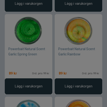
Gunki
Lägg i varukorgen
Lägg i varukorgen
Halco
Headbanger
Hurricane
Powerbait Natural Scent
Powerbait Natural Scent
IFISH
Garlic Spring Green
Garlic Rainbow
Illex
89
kr
89
kr
Ord. pris 99 kr
Ord. pris 99 kr
Interfiske
Lägg i varukorgen
Lägg i varukorgen
Ismo
J:son