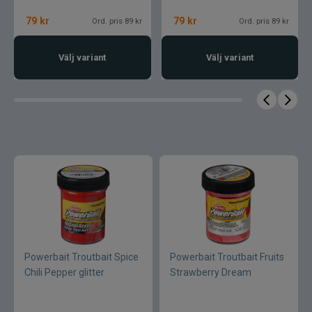
Armada
79
kr
79
kr
Ord. pris 89 kr
Ord. pris 89 kr
Baltic
Välj variant
Välj variant
Bios
BKK
Benecchi
Billow Baits
Bite Of Bleak
Bomber
Powerbait Troutbait Spice
Powerbait Troutbait Fruits
Chili Pepper glitter
Strawberry Dream
Brewer Baits