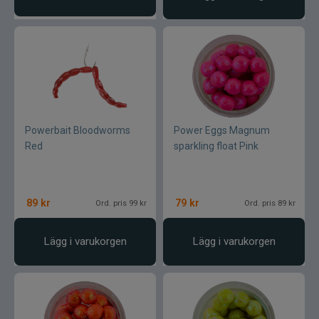
Stonfo
Storm
Strike Pro
Powerbait Bloodworms
Power Eggs Magnum
Sufix
Red
sparkling float Pink
Sundridge
89
kr
79
kr
Ord. pris 99 kr
Ord. pris 89 kr
Sunline
Lägg i varukorgen
Lägg i varukorgen
St. Croix
Svartzonker
Swim Whizz