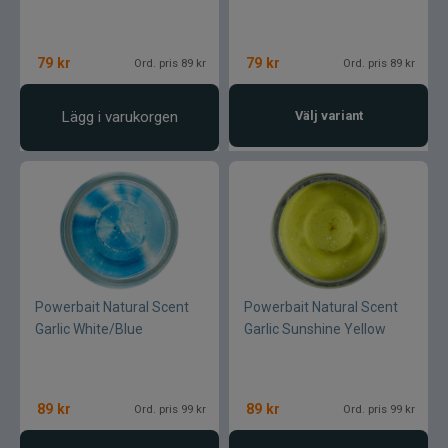
Gator
79
kr
79
kr
Ord. pris 89 kr
Ord. pris 89 kr
Gäddgapet
Lägg i varukorgen
Välj variant
Gamakatsu
D.A.M
Gladsax
Daiwa
Powerbait Natural Scent
Powerbait Natural Scent
Garlic White/Blue
Garlic Sunshine Yellow
Guideline
Gulp
89
kr
89
kr
Ord. pris 99 kr
Ord. pris 99 kr