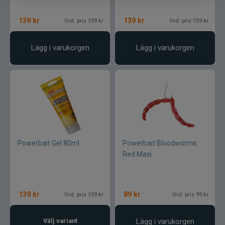
SemperFli
139
kr
139
kr
Ord. pris 159 kr
Ord. pris 159 kr
Shimano
Lägg i varukorgen
Lägg i varukorgen
Simms
Smith Creek
Sölvekroken
Spiderwire
Powerbait Gel 80ml
Powerbait Bloodworms
Red Maxi
Splash
Sportsystem
139
kr
89
kr
Ord. pris 159 kr
Ord. pris 99 kr
Spro
Välj variant
Lägg i varukorgen