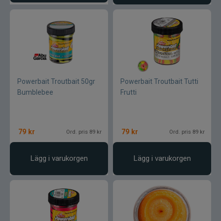
CWC
Cisco Kid
Dano Fly
Powerbait Troutbait 50gr
Powerbait Troutbait Tutti
Darts
Bumblebee
Frutti
Dometic
79
kr
79
kr
Ord. pris 89 kr
Ord. pris 89 kr
Drennan
Lägg i varukorgen
Lägg i varukorgen
Eastfields Lures
Eiger
FKP-GEAR