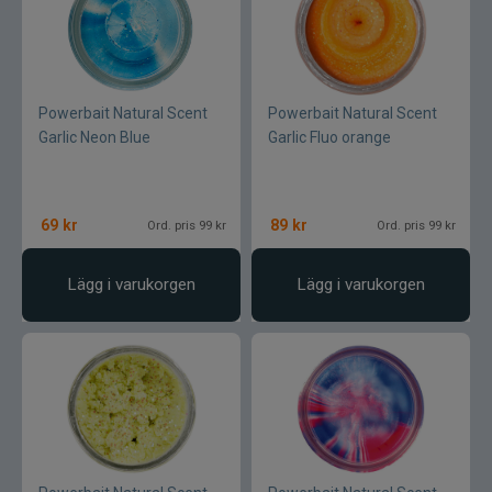
Jarvis Marine
Kamasan
Powerbait Natural Scent
Powerbait Natural Scent
Kanalgratis
Garlic Neon Blue
Garlic Fluo orange
Kero
69
kr
89
kr
Ord. pris 99 kr
Ord. pris 99 kr
Kinetic
Lägg i varukorgen
Lägg i varukorgen
LureLock
Loon
Lunker City
Martiini