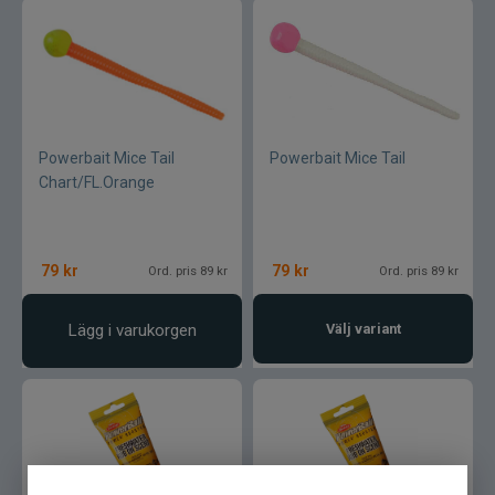
Pikewallis
Plano
Pikecraft
Powerbait Mice Tail
Powerbait Mice Tail
Powerbait
Chart/FL.Orange
Pulz Bait
79
kr
79
kr
Ord. pris 89 kr
Ord. pris 89 kr
Prologic
Lägg i varukorgen
Välj variant
Ram mounts
Rapala
Relax