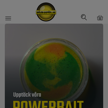
Gäddfemman
Abborrfemman
Interfiske
Rullar
Spön
Fiskeset
Fiskedrag