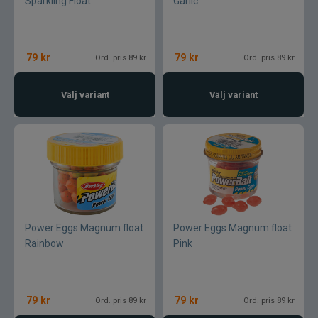
Sparkling Float
Garlic
Ultimate Nordic
UNI produkter
79
kr
79
kr
Ord. pris 89 kr
Ord. pris 89 kr
UTC produkter
Välj variant
Välj variant
Veevus
Vicke
Viking herring
Vision
Power Eggs Magnum float
Power Eggs Magnum float
Rainbow
Pink
VK produkter
VMC
79
kr
79
kr
Ord. pris 89 kr
Ord. pris 89 kr