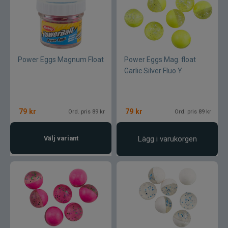
Övriga fiskemärken
Power Eggs Magnum Float
Power Eggs Mag. float
Garlic Silver Fluo Y
79
kr
79
kr
Ord. pris 89 kr
Ord. pris 89 kr
Välj variant
Lägg i varukorgen