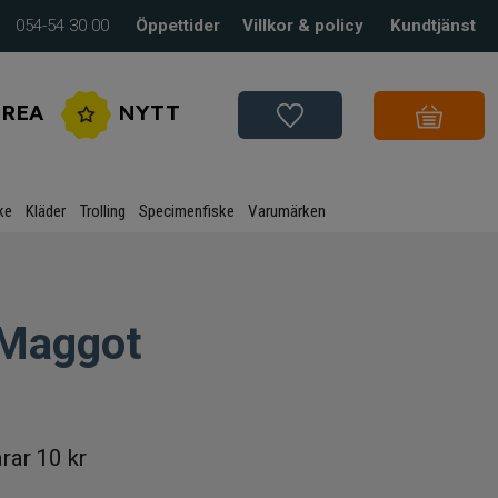
054-54 30 00
Öppettider
Villkor & policy
Kundtjänst
REA
NYTT
ke
Kläder
Trolling
Specimenfiske
Varumärken
 Maggot
rar
10 kr