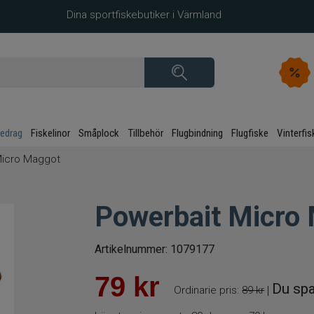
Dina sportfiskebutiker i Värmland
kedrag
Fiskelinor
Småplock
Tillbehör
Flugbindning
Flugfiske
Vinterfis
Micro Maggot
Powerbait Micro
Artikelnummer:
1079177
79
kr
Du spa
Ordinarie pris:
89 kr
|