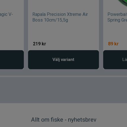
agic V-
Rapala Precision Xtreme Air
Powerbait
Boss 10cm/15,5g
Spring Gr
219
kr
89
kr
Välj variant
Lä
Allt om fiske - nyhetsbrev