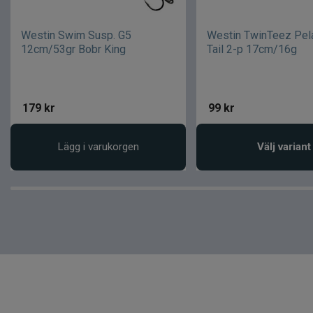
Westin Swim Susp. G5
Westin TwinTeez Pel
12cm/53gr Bobr King
Tail 2-p 17cm/16g
179
kr
99
kr
Lägg i varukorgen
Välj variant