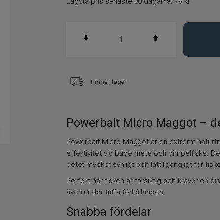
Lägsta pris senaste 30 dagarna:
79 kr
Finns i lager
Powerbait Micro Maggot – de
Powerbait Micro Maggot är en extremt naturt
effektivitet vid både mete och pimpelfiske. D
betet mycket synligt och lättillgängligt för fisk
Perfekt när fisken är försiktig och kräver en
även under tuffa förhållanden.
Snabba fördelar