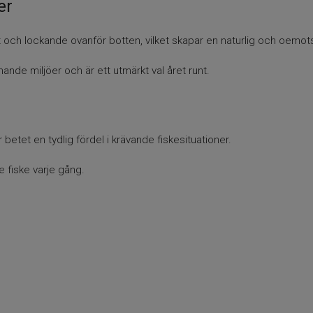
er
gt och lockande ovanför botten, vilket skapar en naturlig och oemot
ande miljöer och är ett utmärkt val året runt.
etet en tydlig fördel i krävande fiskesituationer.
re fiske varje gång.