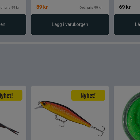
89
kr
69
kr
d. pris 99 kr
Ord. pris 99 kr
gen
Lägg i varukorgen
Lä