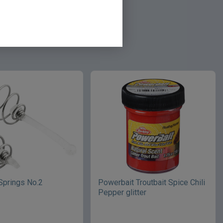
 Springs No.2
Powerbait Troutbait Spice Chili
Pepper glitter