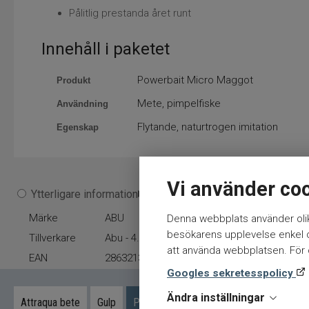
Pålitlig prestanda året runt
Innehåll i paketet
Powerbait Micro Maggot
Produkt
Mete, pimpelfiske
Användning
Flytande, naturtrogen imitation
Egenskap
Vi använder co
Ytterligare information
Märke
ABU
Denna webbplats använder olik
besökarens upplevelse enkel oc
Tillverkare
Abu - 4.Beten
att använda webbplatsen. För ö
EAN
28632139479
Googles sekretesspolicy
Ändra inställningar
Attraqua bete
Gulp
Powerbait