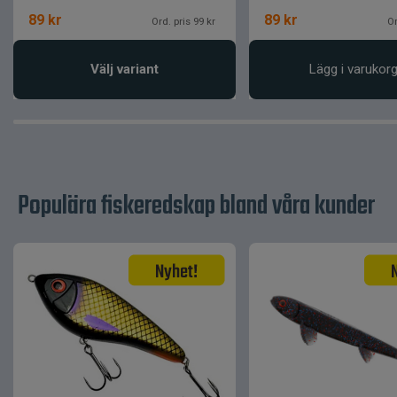
89
kr
89
kr
Ord. pris 99 kr
Or
Välj variant
Lägg i varukor
Populära fiskeredskap bland våra kunder