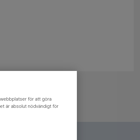
webbplatser för att göra
et är absolut nödvändigt för