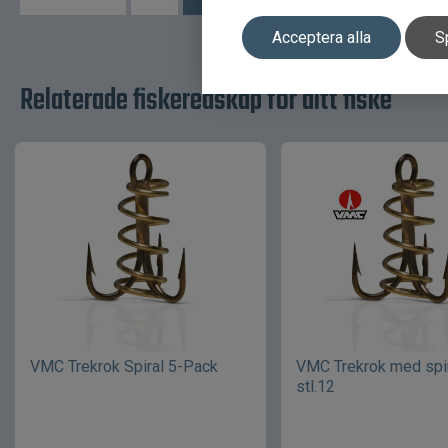
Acceptera alla
S
Relaterade fiskeredskap för ditt fiske
VMC Trekrok Spiral 5-Pack
VMC Trekrok med spir
stl.12