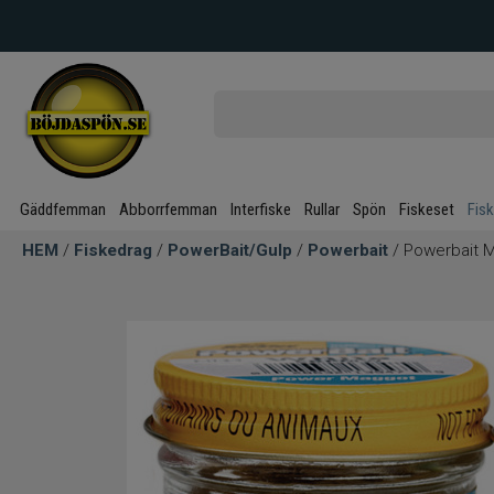
Gäddfemman
Abborrfemman
Interfiske
Rullar
Spön
Fiskeset
Fis
HEM
/
Fiskedrag
/
PowerBait/Gulp
/
Powerbait
/ Powerbait 