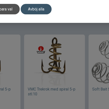
para val
Avböj alla
al 5-p
VMC Trekrok med spiral 5-p
Soft Bait
stl.10