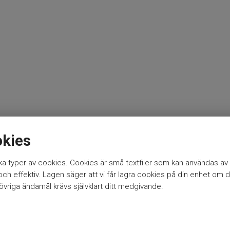
okies
a typer av cookies. Cookies är små textfiler som kan användas av 
h effektiv. Lagen säger att vi får lagra cookies på din enhet om d
vriga ändamål krävs självklart ditt medgivande.