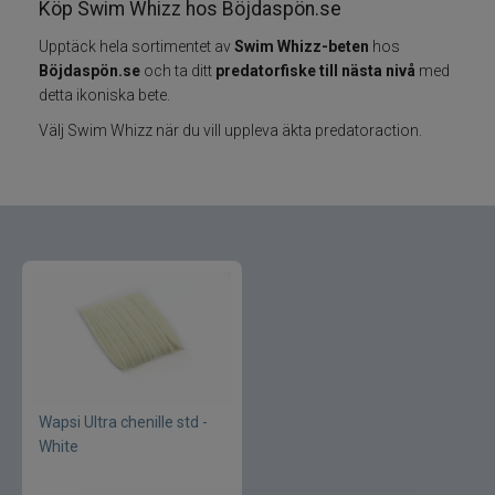
Köp Swim Whizz hos Böjdaspön.se
Upptäck hela sortimentet av
Swim Whizz-beten
hos
Varumärken
Böjdaspön.se
och ta ditt
predatorfiske till nästa nivå
med
detta ikoniska bete.
Grundéns
Välj Swim Whizz när du vill uppleva äkta predatoraction.
Mikado
13 Fishing
ABU Garcia
Fox International
AH Baits
Wapsi Ultra chenille std -
Ahrex
White