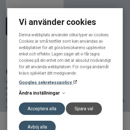
Armada
29
kr
Ord. pris 35 kr
Baltic
Vi använder cookies
Lägg i varukorgen
Bios
Denna webbplats använder olika typer av cookies.
Cookies är små textfiler som kan användas av
BKK
webbplatser för att göra besökarens upplevelse
enkel och effektiv. Lagen säger att vi får lagra
Benecchi
cookies på din enhet om det är absolut nödvändigt
för att använda webbplatsen. För övriga ändamål
Klassisk gäddbete ett måste i betesboxen.
krävs självklart ditt medgivande.
Billow Baits
Wobblern inbjuder till ett varierat fiske. I nosen återfinns två
Googles sekretesspolicy
infästningspunkter som ger olika gång och olika djupgående. De
Bite Of Bleak
Ändra inställningar
nyare modellerna har två bukkrokar istället för som tidigare tre.
Detta gör den bättre vid spinnfiske eftersom det minskar risken att
Bomber
den hänger sig. Men fångstegenskaperna är fortfarande kvar!
Acceptera alla
Spara val
Brewer Baits
Avböj alla
Allt om fiske - nyhetsbrev