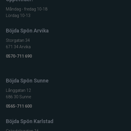
CWC
Måndag - fredag 10-18
Lördag 10-13
Cisco Kid
Böjda Spön Arvika
Dano Fly
Storgatan 34
671 34 Arvika
Darts
0570-711 690
Dometic
Böjda Spön Sunne
Drennan
Långgatan 12
686 30 Sunne
Eastfields Lures
0565-711 600
Eiger
Böjda Spön Karlstad
FKP-GEAR
Gräsdalsgatan 16