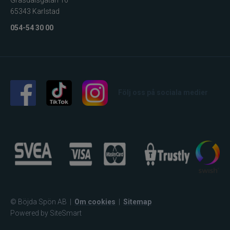
65343 Karlstad
Lamson - Waterworks
054-54 30 00
Leech
LMP
Följ oss på sociala medier
Fibe
Loop
Fladen
Fly Dressing
© Böjda Spön AB
|
Om cookies
|
Sitemap
Fox Rage
Powered by SiteSmart
Futurefly