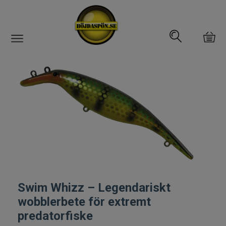
Gäddfemman
Abborrfemman
Interfiske
Rullar
Spön
Swim Whizz – Legendariskt
Fiskeset
wobblerbete för extremt
predatorfiske
Fiskedrag