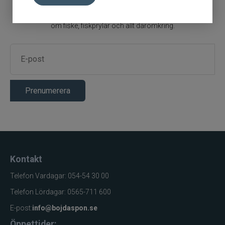
Blue fox skeddrag
Prenumerera gärna på vårt nyhetsbrev. Det ger dig senaste nytt
om fiske, fiskprylar och allt däromkring.
Böjda spön
Berkley
Blue fox Vibrax
Prenumerera
Bergmans
BFT
Kontakt
C&F Design
Telefon Vardagar: 054-54 30 00
Costa
Telefon Lördagar: 0565-711 600
E-post:
info@bojdaspon.se
Cotton Cordell
Öppettider: