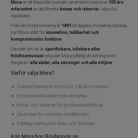
Mora
är ett klassiskt svenskt varumärke med över
100 års
erfarenhet
av att tillverka
knivar och isborrar
i absolut
Fiskelinor
toppklass.
Småplock
Från de första knivarna år
1891
till dagens moderna redskap
har Mora stått för
innovation, hållbarhet och
kompromisslös funktion
.
Tillbehör
Oavsett om du är
sportfiskare, isfiskare eller
friluftsentusiast
erbjuder Mora pålitlig utrustning som
Flugbindning
fungerar i
alla väder, alla säsonger och alla miljöer
.
Varför välja Mora?
Flugfiske
Svenskt hantverk med över 100 års tradition
Vinterfiske
Exceptionell kvalitet och slitstyrka
Kläder
Knivar och isborrar för professionellt bruk
Utvecklat för nordiska förhållanden
Trolling
Pålitliga verktyg för fiske och friluftsliv
Specimenfiske
Köp Mora hos Böjdaspön.se