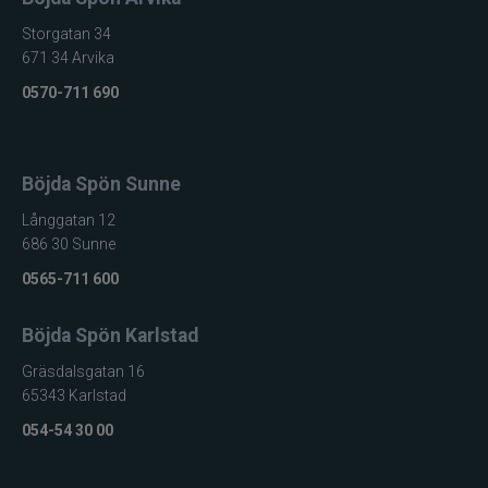
Storgatan 34
Stonfo
671 34 Arvika
Storm
0570-711 690
Strike Pro
Böjda Spön Sunne
Sufix
Långgatan 12
686 30 Sunne
Sundridge
0565-711 600
Sunline
Böjda Spön Karlstad
St. Croix
Gräsdalsgatan 16
65343 Karlstad
Svartzonker
054-54 30 00
Swim Whizz