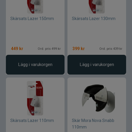
CWC
Skärsats Lazer 150mm
Skärsats Lazer 130mm
Cisco Kid
Dano Fly
449
kr
399
kr
Ord. pris 499 kr
Ord. pris 439 kr
Darts
Lägg i varukorgen
Lägg i varukorgen
Dometic
Drennan
Eastfields Lures
Eiger
Skärsats Lazer 110mm
Skär Mora Nova Snabb
110mm
FKP-GEAR