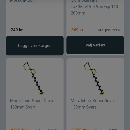
Morakniv 201
Mora Skärsats
Jarvis Marine
Laz/Mic/Pro/Arc/Exp 110-
200mm
Kamasan
249
kr
369
kr
Ord. pris 399 kr
Kanalgratis
Lägg i varukorgen
Välj variant
Kero
Kinetic
LureLock
Loon
Mora Isborr Super Nova
Mora Isborr Super Nova
160mm Svart
130mm Svart
Lunker City
Martiini