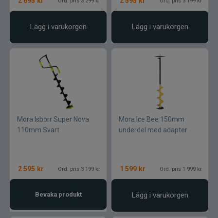
2 695
kr
2 595
kr
Ord. pris 3 299 kr
Ord. pris 3 199 kr
Maxximus
Lägg i varukorgen
Lägg i varukorgen
McLean
Mepps
Mitchell
Molix
Mora Isborr Super Nova
Mora Ice Bee 150mm
110mm Svart
underdel med adapter
Mora
Mustad
2 595
kr
1 599
kr
Ord. pris 3 199 kr
Ord. pris 1 999 kr
Myran
Bevaka produkt
Lägg i varukorgen
Nils Master