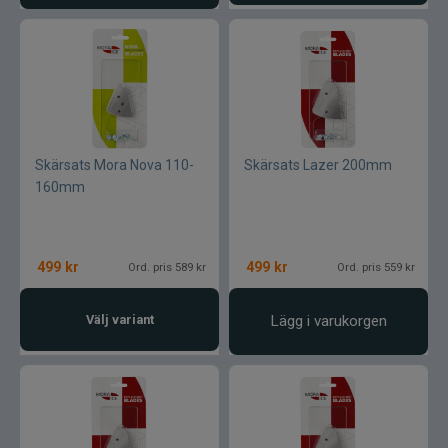
Blue fox skeddrag
Böjda spön
Berkley
Skärsats Mora Nova 110-
Skärsats Lazer 200mm
Blue fox Vibrax
160mm
Bergmans
499
kr
499
kr
Ord. pris 589 kr
Ord. pris 559 kr
BFT
C&F Design
Välj variant
Lägg i varukorgen
Costa
Cotton Cordell