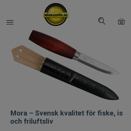
Gäddfemman
Abborrfemman
Interfiske
Rullar
Spön
Fiskeset
Mora – Svensk kvalitet för fiske, is
och friluftsliv
Fiskedrag