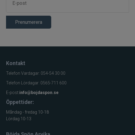
SemperFli
Prenumerera
Shimano
Simms
Smith Creek
Kontakt
Sölvekroken
Telefon Vardagar: 054-54 30 00
Telefon Lördagar: 0565-711 600
Spiderwire
E-post:
info@bojdaspon.se
Splash
Öppettider:
Måndag - fredag 10-18
Sportsystem
Lördag 10-13
Spro
Böjda Spön Arvika