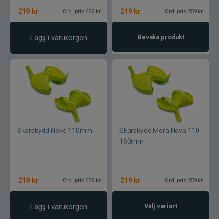
Armada
219
kr
219
kr
Ord. pris 259 kr
Ord. pris 259 kr
Baltic
Lägg i varukorgen
Bevaka produkt
Bios
BKK
Benecchi
Billow Baits
Skärskydd Nova 110mm
Skärskydd Mora Nova 110-
160mm
Bite Of Bleak
Bomber
219
kr
219
kr
Ord. pris 259 kr
Ord. pris 259 kr
Brewer Baits
Lägg i varukorgen
Välj variant