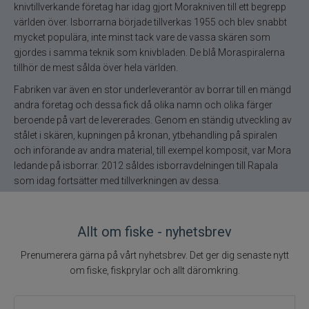
knivtillverkande företag har idag gjort Morakniven till ett begrepp
Rio
världen över. Isborrarna började tillverkas 1955 och blev snabbt
mycket populära, inte minst tack vare de vassa skären som
River2Sea
gjordes i samma teknik som knivbladen. De blå Moraspiralerna
tillhör de mest sålda över hela världen.
Ron Thompson
Fabriken var även en stor underleverantör av borrar till en mängd
andra företag och dessa fick då olika namn och olika färger
Rovex
beroende på vart de levererades. Genom en ständig utveckling av
stålet i skären, kupningen på kronan, ytbehandling på spiralen
Salmo
och införande av andra material, till exempel komposit, var Mora
ledande på isborrar. 2012 såldes isborravdelningen till Rapala
som idag fortsätter med tillverkningen av dessa.
Savage Gear
Scientific Anglers
Allt om fiske - nyhetsbrev
Scott
Prenumerera gärna på vårt nyhetsbrev. Det ger dig senaste nytt
om fiske, fiskprylar och allt däromkring.
Scotty