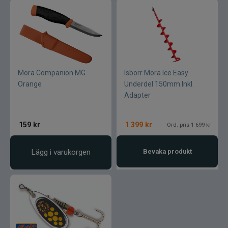
Normark
Okuma
Owner
Mora Companion MG
Isborr Mora Ice Easy
Orange
Underdel 150mm Inkl.
Adapter
Partridge
Patriot
159
kr
1 399
kr
Ord. pris 1 699 kr
Penn
Lägg i varukorgen
Bevaka produkt
Pezon & Michel
Pinewood