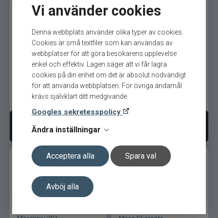
Gunki
Vi använder cookies
Halco
Denna webbplats använder olika typer av cookies.
Cookies är små textfiler som kan användas av
Morakniv Classic Nr 2
Morakniv Classic Nr 1/0
Headbanger
webbplatser för att göra besökarens upplevelse
105mm Kolstål
enkel och effektiv. Lagen säger att vi får lagra
cookies på din enhet om det är absolut nödvändigt
Hurricane
för att använda webbplatsen. För övriga ändamål
krävs självklart ditt medgivande.
399
kr
349
kr
Ord. pris 379 kr
IFISH
Googles sekretesspolicy
Lägg i varukorgen
Lägg i varukorgen
Illex
Ändra inställningar
Interfiske
Acceptera alla
Spara val
Ismo
Avböj alla
J:son