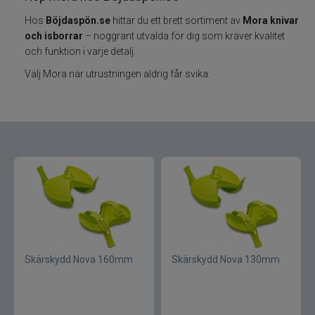
Hos
Böjdaspön.se
hittar du ett brett sortiment av
Mora knivar
Varumärken
och isborrar
– noggrant utvalda för dig som kräver kvalitet
och funktion i varje detalj.
Grundéns
Välj Mora när utrustningen aldrig får svika.
Mikado
13 Fishing
ABU Garcia
Fox International
AH Baits
Skärskydd Nova 160mm
Skärskydd Nova 130mm
Ahrex