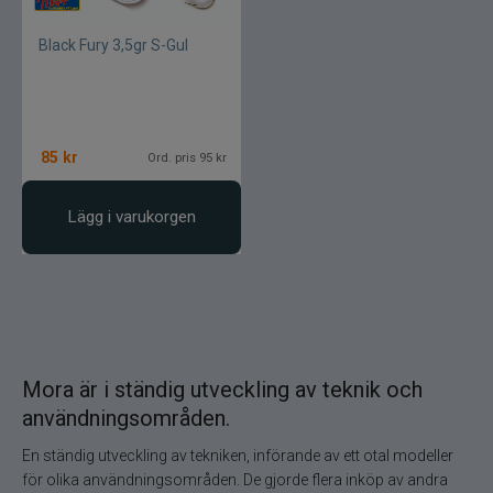
Pikewallis
Black Fury 3,5gr S-Gul
Plano
Pikecraft
85
kr
Ord. pris 95 kr
Powerbait
Lägg i varukorgen
Pulz Bait
Prologic
Ram mounts
Mora är i ständig utveckling av teknik och
Rapala
användningsområden.
Relax
En ständig utveckling av tekniken, införande av ett otal modeller
för olika användningsområden. De gjorde flera inköp av andra