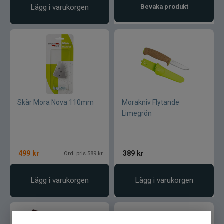
Lägg i varukorgen
Bevaka produkt
Gator
Gäddgapet
Gamakatsu
D.A.M
Skär Mora Nova 110mm
Morakniv Flytande
Limegrön
Gladsax
Daiwa
499
kr
389
kr
Ord. pris 589 kr
Guideline
Lägg i varukorgen
Lägg i varukorgen
Gulp