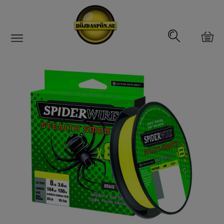
Gäddfemman
Abborrfemman
Interfiske
Rullar
Spön
Fiskeset
Fiskedrag