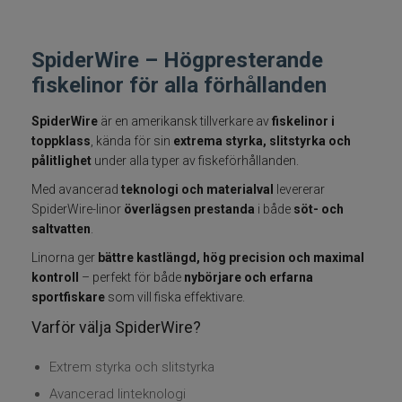
Fiskelinor
SpiderWire – Högpresterande
Småplock
fiskelinor för alla förhållanden
Tillbehör
SpiderWire
är en amerikansk tillverkare av
fiskelinor i
toppklass
, kända för sin
extrema styrka, slitstyrka och
pålitlighet
under alla typer av fiskeförhållanden.
Flugbindning
Med avancerad
teknologi och materialval
levererar
SpiderWire-linor
överlägsen prestanda
i både
söt- och
Flugfiske
saltvatten
.
Vinterfiske
Linorna ger
bättre kastlängd, hög precision och maximal
kontroll
– perfekt för både
nybörjare och erfarna
sportfiskare
som vill fiska effektivare.
Kläder
Varför välja SpiderWire?
Trolling
Extrem styrka och slitstyrka
Avancerad linteknologi
Specimenfiske