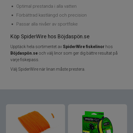
Optimal prestanda i alla vatten
Varumärken
Förbättrad kastlängd och precision
Passar alla nivåer av sportfiske
Grundéns
Köp SpiderWire hos Böjdaspön.se
Mikado
Upptäck hela sortimentet av
SpiderWire fiskelinor
hos
Böjdaspön.se
och välj linor som ger dig bättre resultat på
13 Fishing
varje fiskepass.
Välj SpiderWire när linan måste prestera.
ABU Garcia
Fox International
AH Baits
Ahrex