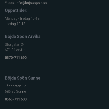
E-post:
info@bojdaspon.se
Jarvis Marine
Öppettider:
Kamasan
Måndag - fredag 10-18
Lördag 10-13
Kanalgratis
Böjda Spön Arvika
Kero
Storgatan 34
671 34 Arvika
Kinetic
0570-711 690
LureLock
Böjda Spön Sunne
Loon
Långgatan 12
Lunker City
686 30 Sunne
0565-711 600
Martiini