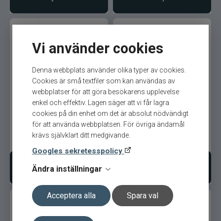
CWC
Cisco Kid
Vi använder cookies
Dano Fly
Denna webbplats använder olika typer av cookies.
Cookies är små textfiler som kan användas av
Darts
Spiderwire Stealth
Spiderwire Stealth
webbplatser för att göra besökarens upplevelse
Smooth 150m 0,15mm Hi-
Smooth 150m 0,13mm Hi-
enkel och effektiv. Lagen säger att vi får lagra
Vis Yello
Vis Yello
Dometic
cookies på din enhet om det är absolut nödvändigt
för att använda webbplatsen. För övriga ändamål
krävs självklart ditt medgivande.
Drennan
279
kr
279
kr
Ord. pris 339 kr
Ord. pris 339 kr
Googles sekretesspolicy
Eastfields Lures
Lägg i varukorgen
Lägg i varukorgen
Ändra inställningar
Eiger
Acceptera alla
Spara val
FKP-GEAR