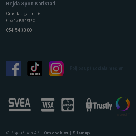
Böjda Spön Karlstad
Maxximus
Gräsdalsgatan 16
65343 Karlstad
McLean
054-54 30 00
Mepps
Mitchell
Följ oss på sociala medier
Molix
Mora
Mustad
Myran
Nils Master
© Böjda Spön AB
|
Om cookies
|
Sitemap