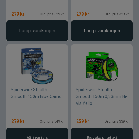
Blue fox skeddrag
279
kr
279
kr
Ord. pris 329 kr
Ord. pris 329 kr
Böjda spön
Lägg i varukorgen
Lägg i varukorgen
Berkley
Blue fox Vibrax
Bergmans
BFT
Spiderwire Stealth
Spiderwire Stealth
Smooth 150m Blue Camo
Smooth 150m 0,33mm Hi-
C&F Design
Vis Yello
Costa
279
kr
259
kr
Ord. pris 349 kr
Ord. pris 339 kr
Cotton Cordell
Välj variant
Bevaka produkt