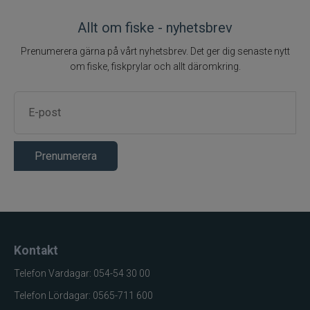
Gunki
Allt om fiske - nyhetsbrev
Halco
Prenumerera gärna på vårt nyhetsbrev. Det ger dig senaste nytt
om fiske, fiskprylar och allt däromkring.
Headbanger
Hurricane
IFISH
Prenumerera
Illex
Interfiske
Kontakt
Ismo
Telefon Vardagar: 054-54 30 00
J:son
Telefon Lördagar: 0565-711 600