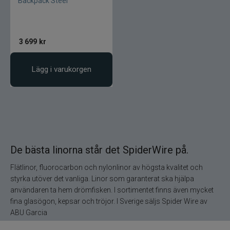
Backpack Steel
Gator
3 699
kr
Gäddgapet
Lägg i varukorgen
Gamakatsu
D.A.M
Gladsax
De bästa linorna står det SpiderWire på.
Daiwa
Flätlinor, fluorocarbon och nylonlinor av högsta kvalitet och
styrka utöver det vanliga. Linor som garanterat ska hjälpa
Guideline
användaren ta hem drömfisken. I sortimentet finns även mycket
fina glasögon, kepsar och tröjor. I Sverige säljs Spider Wire av
Gulp
ABU Garcia