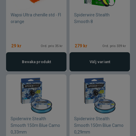
Armada
Wapsi Ultra chenille std - Fl
Spiderwire Stealth
Baltic
orange
Smooth 8
Bios
29
kr
279
kr
Ord. pris 35 kr
Ord. pris 339 kr
BKK
Bevaka produkt
Välj variant
Benecchi
Billow Baits
Bite Of Bleak
Bomber
Spiderwire Stealth
Spiderwire Stealth
Brewer Baits
Smooth 150m Blue Camo
Smooth 150m Blue Camo
0,33mm
0,29mm