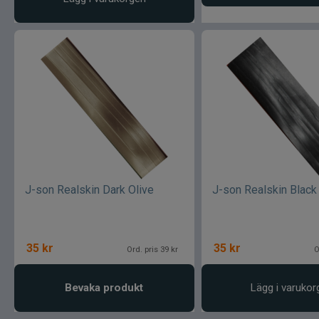
J-son Realskin Dark Olive
J-son Realskin Black
35
kr
35
kr
Ord. pris 39 kr
O
Bevaka produkt
Lägg i varukor