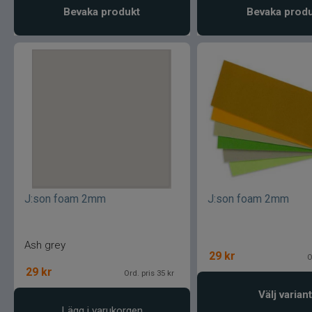
Bevaka produkt
Bevaka prod
J:son foam 2mm
J:son foam 2mm
Ash grey
29
kr
O
29
kr
Ord. pris 35 kr
Välj variant
Lägg i varukorgen