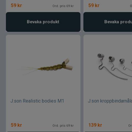
59
kr
59
kr
Ord. pris 69 kr
O
Bevaka produkt
Bevaka prod
J:son Realistic bodies M1
J:son kroppbindarnål
59
kr
139
kr
Ord. pris 69 kr
Or