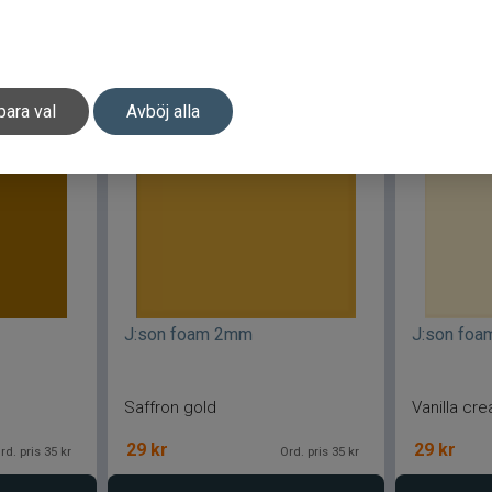
Lägg i varukorgen
Lä
para val
Avböj alla
J:son foam 2mm
J:son fo
Saffron gold
Vanilla cr
29
kr
29
kr
rd. pris 35 kr
Ord. pris 35 kr