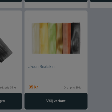
J-son Realskin
35
kr
rd. pris 39 kr
Ord. pris 39 kr
gen
Välj variant