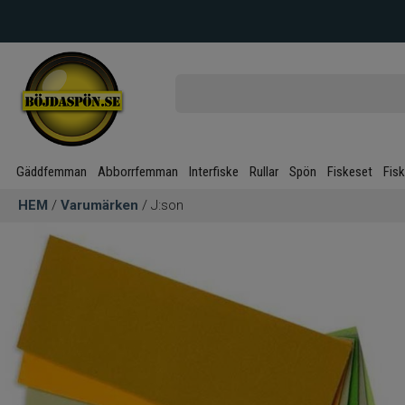
Gäddfemman
Abborrfemman
Interfiske
Rullar
Spön
Fiskeset
Fis
HEM
/
Varumärken
/ J:son