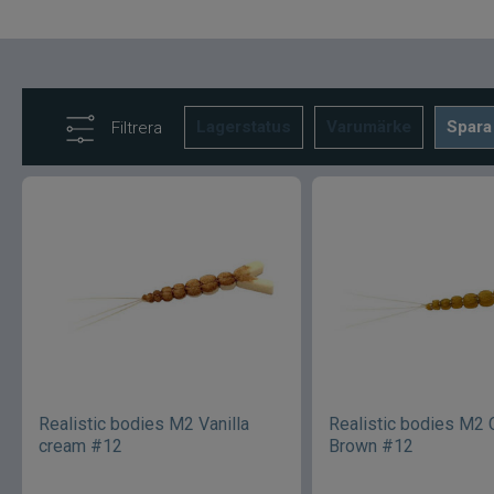
Lagerstatus
Varumärke
Spara
Filtrera
Realistic bodies M2 Vanilla
Realistic bodies M2
cream #12
Brown #12