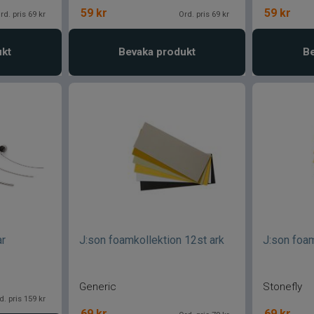
59
kr
59
kr
rd. pris 69 kr
Ord. pris 69 kr
ukt
Bevaka produkt
Be
ar
J:son foamkollektion 12st ark
J:son foam
Generic
Stonefly
d. pris 159 kr
69
kr
69
kr