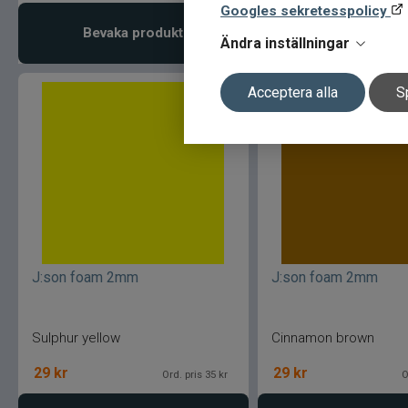
Googles sekretesspolicy
Välj variant
Bevaka produkt
Ändra inställningar
Acceptera alla
S
J:son foam 2mm
J:son foam 2mm
Sulphur yellow
Cinnamon brown
29
kr
29
kr
Ord. pris 35 kr
O