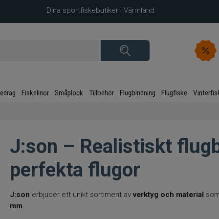
Dina sportfiskebutiker i Värmland
kedrag
Fiskelinor
Småplock
Tillbehör
Flugbindning
Flugfiske
Vinterfis
J:son – Realistiskt flug
perfekta flugor
J:son
erbjuder ett unikt sortiment av
verktyg och material
som 
mm
.