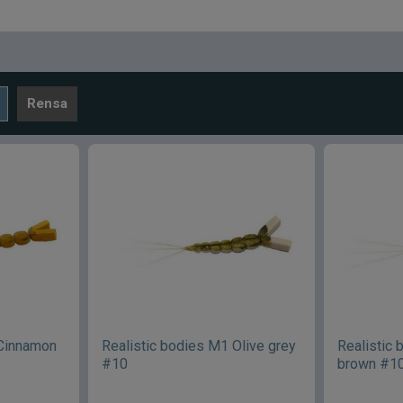
Rensa
 Cinnamon
Realistic bodies M1 Olive grey
Realistic
#10
brown #1