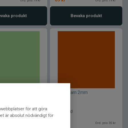
Ord. pris 79 kr
Ord. pris 79 kr
vaka produkt
Bevaka produkt
am 2mm
J:son foam 2mm
webbplatser för att göra
green
Rusty red
et är absolut nödvändigt för
29
kr
Ord. pris 35 kr
Ord. pris 35 kr