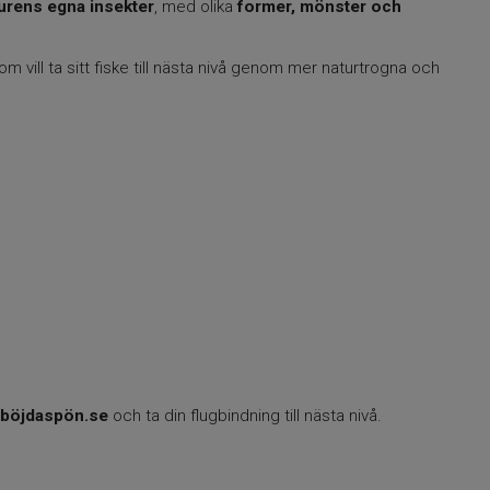
turens egna insekter
, med olika
former, mönster och
m vill ta sitt fiske till nästa nivå genom mer naturtrogna och
böjdaspön.se
och ta din flugbindning till nästa nivå.