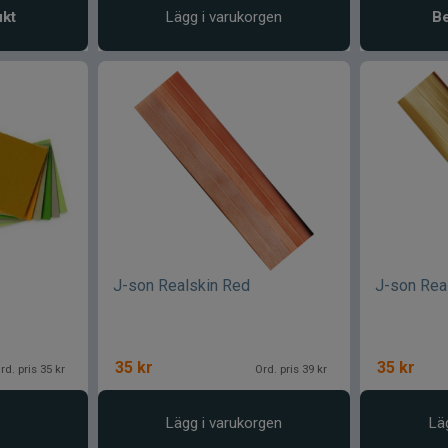
ukt
Lägg i varukorgen
Be
J-son Realskin Red
J-son Rea
35
kr
35
kr
rd. pris 35 kr
Ord. pris 39 kr
Lägg i varukorgen
Lä