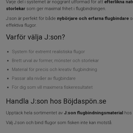
Varje del i systemet är noggrant utformad för att
efterlikna na
storlekar
som ger maximal frihet i flugbindningen.
J:son är perfekt för både
nybörjare och erfarna flugbindare
so
effektiva flugor.
Varför välja J:son?
System för extremt realistiska flugor
Brett urval av former, mönster och storlekar
Material för precis och kreativ flugbindning
Passar alla nivåer av flugbindare
För dig som vill maximera fiskeresultatet
Handla J:son hos Böjdaspön.se
Upptäck hela sortimentet av
J:son flugbindningsmaterial
hos
Välj J:son och bind flugor som fisken inte kan motstå.