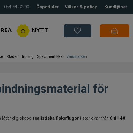
054-54 30 00
Öppettider
Villkor & policy
Kundtjänst
REA
NYTT
ke
Kläder
Trolling
Specimenfiske
Varumärken
bindningsmaterial för
låter dig skapa
realistiska fiskeflugor
i storlekar från
6 till 40