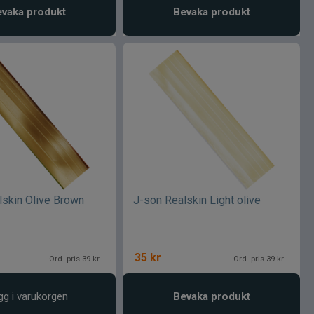
vaka produkt
Bevaka produkt
lskin Olive Brown
J-son Realskin Light olive
35
kr
Ord. pris 39 kr
Ord. pris 39 kr
gg i varukorgen
Bevaka produkt