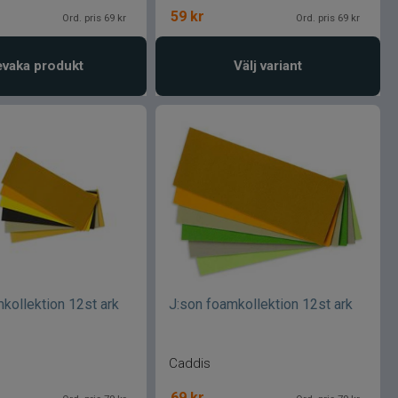
59
kr
Ord. pris 69 kr
Ord. pris 69 kr
vaka produkt
Välj variant
kollektion 12st ark
J:son foamkollektion 12st ark
Caddis
69
kr