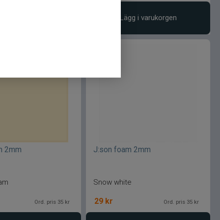
gg i varukorgen
Lägg i varukorgen
am 2mm
J:son foam 2mm
eam
Snow white
29
kr
Ord. pris 35 kr
Ord. pris 35 kr