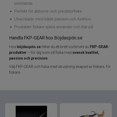
prestanda
Perfekt för abborre- och predatorfiske
Varumärken
Utvecklade med både passion och funktion
Grundéns
Produkter fiskare själva använder och litar på
Handla FKP-GEAR hos Böjdaspön.se
Mikado
Hos
böjdaspön.se
hittar du ett brett sortiment av
FKP-GEAR-
13 Fishing
produkter
– för dig som vill fiska med
svensk kvalitet,
passion och precision
.
ABU Garcia
Välj FKP-GEAR och fiska med utrustning skapad av fiskare, för
fiskare.
Fox International
AH Baits
Ahrex