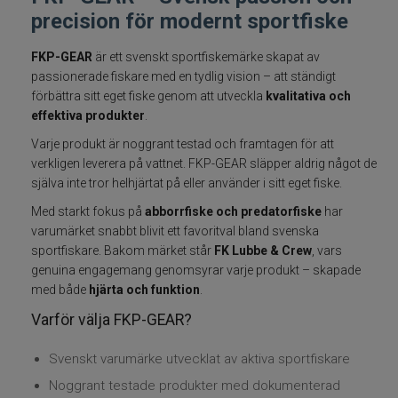
precision för modernt sportfiske
Fiskelinor
FKP-GEAR
är ett svenskt sportfiskemärke skapat av
Småplock
passionerade fiskare med en tydlig vision – att ständigt
förbättra sitt eget fiske genom att utveckla
kvalitativa och
effektiva produkter
.
Tillbehör
Varje produkt är noggrant testad och framtagen för att
verkligen leverera på vattnet. FKP-GEAR släpper aldrig något de
Flugbindning
själva inte tror helhjärtat på eller använder i sitt eget fiske.
Flugfiske
Med starkt fokus på
abborrfiske och predatorfiske
har
varumärket snabbt blivit ett favoritval bland svenska
sportfiskare. Bakom märket står
FK Lubbe & Crew
, vars
Vinterfiske
genuina engagemang genomsyrar varje produkt – skapade
med både
hjärta och funktion
.
Kläder
Varför välja FKP-GEAR?
Trolling
Svenskt varumärke utvecklat av aktiva sportfiskare
Noggrant testade produkter med dokumenterad
Specimenfiske