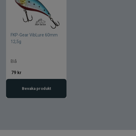
Gator
Gäddgapet
FKP-Gear VibLure 60mm
12,5g
Gamakatsu
D.A.M
Blå
79
kr
Gladsax
Bevaka produkt
Daiwa
Guideline
Gulp