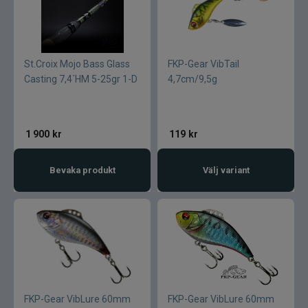
Armada
Baltic
St.Croix Mojo Bass Glass
FKP-Gear VibTail
Bios
Casting 7,4´HM 5-25gr 1-D
4,7cm/9,5g
BKK
1 900
kr
119
kr
Benecchi
Bevaka produkt
Välj variant
Billow Baits
Bite Of Bleak
Bomber
Brewer Baits
FKP-Gear VibLure 60mm
FKP-Gear VibLure 60mm