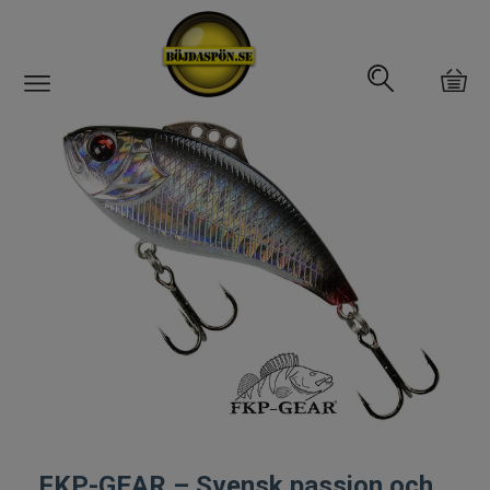
Gäddfemman
Abborrfemman
Interfiske
Rullar
Spön
Fiskeset
Fiskedrag
FKP-GEAR – Svensk passion och