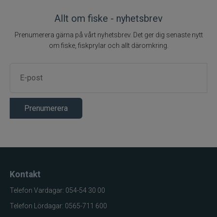
Gunki
Allt om fiske - nyhetsbrev
Halco
Prenumerera gärna på vårt nyhetsbrev. Det ger dig senaste nytt
om fiske, fiskprylar och allt däromkring.
Headbanger
Hurricane
IFISH
Prenumerera
Illex
Interfiske
Kontakt
Ismo
Telefon Vardagar: 054-54 30 00
J:son
Telefon Lördagar: 0565-711 600