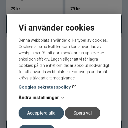
CWC
79
kr
79
kr
Cisco Kid
Lägg i varukorgen
Lägg i varukorgen
Vi använder cookies
Dano Fly
Denna webbplats använder olika typer av cookies.
Cookies är små textfiler som kan användas av
Darts
webbplatser för att göra besökarens upplevelse
enkel och effektiv. Lagen säger att vi får lagra
Dometic
cookies på din enhet om det är absolut nödvändigt
för att använda webbplatsen. För övriga ändamål
krävs självklart ditt medgivande.
FKP-Gear VibLure 60mm
FKP-Gear VibLure 60mm
Drennan
12,5g
12,5g
Googles sekretesspolicy
Eastfields Lures
Ändra inställningar
Livliga löjan
MF Shad
Eiger
Acceptera alla
Spara val
79
kr
79
kr
FKP-GEAR