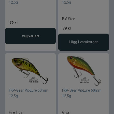
12,5g
12,5g
Blue fox skeddrag
Böjda spön
Blå Steel
79
kr
79
kr
Berkley
Välj variant
Lägg i varukorgen
Blue fox Vibrax
Bergmans
BFT
C&F Design
FKP-Gear VibLure 60mm
FKP-Gear VibLure 60mm
Costa
12,5g
12,5g
Cotton Cordell
Fire Tiger
Grön