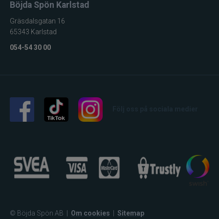
Böjda Spön Karlstad
Maxximus
Gräsdalsgatan 16
65343 Karlstad
McLean
054-54 30 00
Mepps
Mitchell
Följ oss på sociala medier
Molix
Mora
Mustad
Myran
© Böjda Spön AB
|
Om cookies
|
Sitemap
Nils Master