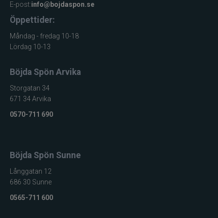
E-post:
info@bojdaspon.se
Jarvis Marine
Öppettider:
Kamasan
Måndag - fredag 10-18
Lördag 10-13
Kanalgratis
Böjda Spön Arvika
Kero
Storgatan 34
671 34 Arvika
Kinetic
0570-711 690
LureLock
Böjda Spön Sunne
Loon
Långgatan 12
686 30 Sunne
Lunker City
0565-711 600
Martiini