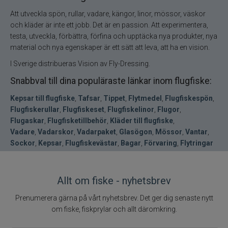
Att utveckla spön, rullar, vadare, kängor, linor, mössor, väskor
och kläder är inte ett jobb. Det är en passion. Att experimentera,
testa, utveckla, förbättra, förfina och upptäcka nya produkter, nya
material och nya egenskaper är ett sätt att leva, att ha en vision.
I Sverige distribueras Vision av Fly-Dressing.
Snabbval till dina populäraste länkar inom flugfiske:
Kepsar till flugfiske
,
Tafsar
,
Tippet
,
Flytmedel
,
Flugfiskespön
,
Flugfiskerullar
,
Flugfiskeset
,
Flugfiskelinor
,
Flugor
,
Flugaskar
,
Flugfisketillbehör
,
Kläder till flugfiske
,
Vadare
,
Vadarskor
,
Vadarpaket
,
Glasögon
,
Mössor
,
Vantar
,
Sockor
,
Kepsar
,
Flugfiskevästar
,
Bagar
,
Förvaring
,
Flytringar
Allt om fiske - nyhetsbrev
Prenumerera gärna på vårt nyhetsbrev. Det ger dig senaste nytt
om fiske, fiskprylar och allt däromkring.