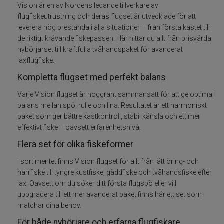
Vision är en av Nordens ledande tillverkare av
Fiskelinor
flugfiskeutrustning och deras flugset är utvecklade för att
leverera hög prestanda i alla situationer – från första kastet till
de riktigt krävande fiskepassen. Här hittar du allt från prisvärda
Småplock
nybörjarset till kraftfulla tvåhandspaket för avancerat
laxflugfiske.
Tillbehör
Kompletta flugset med perfekt balans
Flugbindning
Varje Vision flugset är noggrant sammansatt för att ge optimal
balans mellan spö, rulle och lina. Resultatet är ett harmoniskt
paket som ger bättre kastkontroll, stabil känsla och ett mer
Flugfiske
effektivt fiske – oavsett erfarenhetsnivå.
Flera set för olika fiskeformer
Flugfiskeset
I sortimentet finns Vision flugset för allt från lätt öring- och
Flugfiskespön
harrfiske till tyngre kustfiske, gäddfiske och tvåhandsfiske efter
lax. Oavsett om du söker ditt första flugspö eller vill
uppgradera till ett mer avancerat paket finns här ett set som
Flugfiskerullar
matchar dina behov.
Flugfiskelinor
För både nybörjare och erfarna flugfiskare