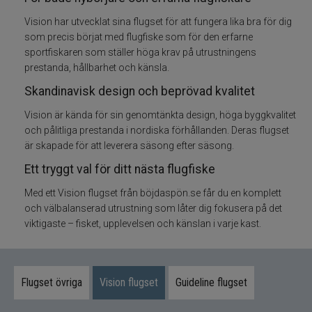
Vision har utvecklat sina flugset för att fungera lika bra för dig
Flugfisketillbehör
som precis börjat med flugfiske som för den erfarne
sportfiskaren som ställer höga krav på utrustningens
Tafsar och tippet till flugfisket
prestanda, hållbarhet och känsla.
Skandinavisk design och beprövad kvalitet
Glasögon till fiske
Vision är kända för sin genomtänkta design, höga byggkvalitet
och pålitliga prestanda i nordiska förhållanden. Deras flugset
Flytmedel till flugfiske
är skapade för att leverera säsong efter säsong.
Ett tryggt val för ditt nästa flugfiske
Vadarpaket
Med ett Vision flugset från böjdaspön.se får du en komplett
Vadare och vadarbyxor
och välbalanserad utrustning som låter dig fokusera på det
viktigaste – fisket, upplevelsen och känslan i varje kast.
Vadarskor
Flugfiskevästar
Flugset övriga
Vision flugset
Guideline flugset