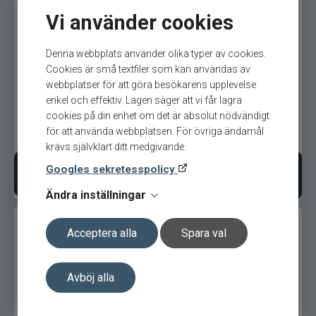
Vi använder cookies
Denna webbplats använder olika typer av cookies.
Vision Fisu2 Outfit 9’
Vision Fisu2 Outfit 9´ #6
Cookies är små textfiler som kan användas av
flugfiskeset
webbplatser för att göra besökarens upplevelse
enkel och effektiv. Lagen säger att vi får lagra
cookies på din enhet om det är absolut nödvändigt
för att använda webbplatsen. För övriga ändamål
2 599
kr
2 599
kr
Ord. pris 2 999 kr
Ord. pris 2 999 kr
krävs självklart ditt medgivande.
Googles sekretesspolicy
Välj variant
Lägg i varukorgen
Ändra inställningar
Acceptera alla
Spara val
Avböj alla
Vision Fisu2 Outfit 9´ #5
Vision Fisu2 Outfit 10´ #3