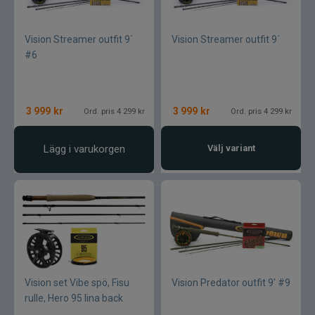
Varumärken
Vision Streamer outfit 9´
Vision Streamer outfit 9´
#6
3 999
kr
3 999
kr
Ord. pris 4 299 kr
Ord. pris 4 299 kr
Lägg i varukorgen
Välj variant
Vision set Vibe spö, Fisu
Vision Predator outfit 9' #9
rulle, Hero 95 lina back