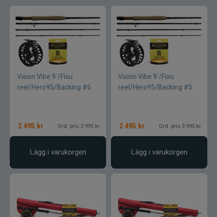
Flugor
Flugaskar
Bagar till fiske
Vantar och handskar
Vision Vibe 9´/Fisu
Vision Vibe 9´/Fisu
reel/Hero95/Backing #6
reel/Hero95/Backing #5
Mössor vantar sockor
Kepsar till flugfiske
2 495
kr
2 495
kr
Ord. pris 3 995 kr
Ord. pris 3 995 kr
Vinterfiske
Kläder till flugfiske
Lägg i varukorgen
Lägg i varukorgen
Kläder
Flytringar
Trolling
Specimenfiske