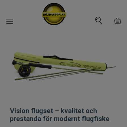
Gäddfemman
Abborrfemman
Interfiske
Rullar
Spön
Fiskeset
Vision flugset – kvalitet och
prestanda för modernt flugfiske
Fiskedrag