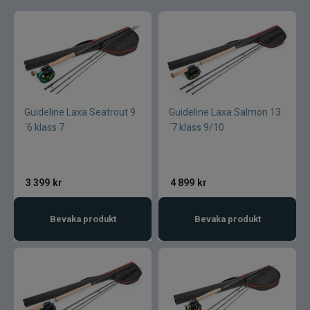
Flugor
Flugaskar
Bagar till fiske
Vantar och handskar
Guideline Laxa Seatrout 9
Guideline Laxa Salmon 13
´6 klass 7
´7 klass 9/10
Mössor vantar sockor
Kepsar till flugfiske
3 399
kr
4 899
kr
Vinterfiske
Kläder till flugfiske
Bevaka produkt
Bevaka produkt
Kläder
Flytringar
Trolling
Specimenfiske