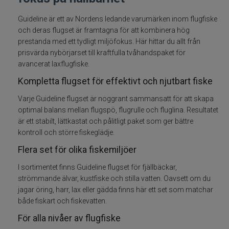
Fiskelinor
Guideline är ett av Nordens ledande varumärken inom flugfiske
och deras flugset är framtagna för att kombinera hög
prestanda med ett tydligt miljöfokus. Här hittar du allt från
Småplock
prisvärda nybörjarset till kraftfulla tvåhandspaket för
avancerat laxflugfiske.
Tillbehör
Kompletta flugset för effektivt och njutbart fiske
Flugbindning
Varje Guideline flugset är noggrant sammansatt för att skapa
optimal balans mellan flugspö, flugrulle och fluglina. Resultatet
Flugfiske
är ett stabilt, lättkastat och pålitligt paket som ger bättre
kontroll och större fiskeglädje.
Flugfiskeset
Flera set för olika fiskemiljöer
I sortimentet finns Guideline flugset för fjällbäckar,
Flugfiskespön
strömmande älvar, kustfiske och stilla vatten. Oavsett om du
jagar öring, harr, lax eller gädda finns här ett set som matchar
Flugfiskerullar
både fiskart och fiskevatten.
För alla nivåer av flugfiske
Flugfiskelinor