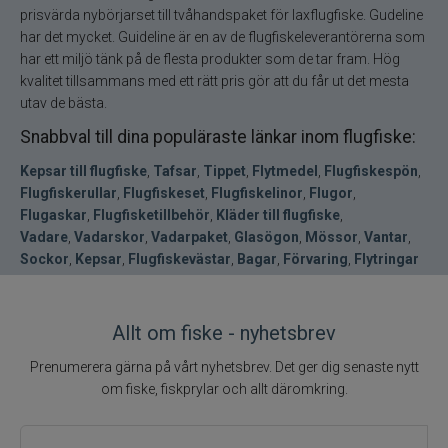
prisvärda nybörjarset till tvåhandspaket för laxflugfiske. Gudeline
har det mycket. Guideline är en av de flugfiskeleverantörerna som
har ett miljö tänk på de flesta produkter som de tar fram. Hög
kvalitet tillsammans med ett rätt pris gör att du får ut det mesta
utav de bästa.
Snabbval till dina populäraste länkar inom flugfiske:
Kepsar till flugfiske
,
Tafsar
,
Tippet
,
Flytmedel
,
Flugfiskespön
,
Flugfiskerullar
,
Flugfiskeset
,
Flugfiskelinor
,
Flugor
,
Flugaskar
,
Flugfisketillbehör
,
Kläder till flugfiske
,
Vadare
,
Vadarskor
,
Vadarpaket
,
Glasögon
,
Mössor
,
Vantar
,
Sockor
,
Kepsar
,
Flugfiskevästar
,
Bagar
,
Förvaring
,
Flytringar
Allt om fiske - nyhetsbrev
Prenumerera gärna på vårt nyhetsbrev. Det ger dig senaste nytt
om fiske, fiskprylar och allt däromkring.