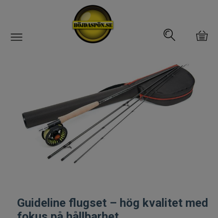
Gäddfemman
Abborrfemman
Interfiske
Rullar
Spön
Fiskeset
Guideline flugset – hög kvalitet med
Fiskedrag
fokus på hållbarhet