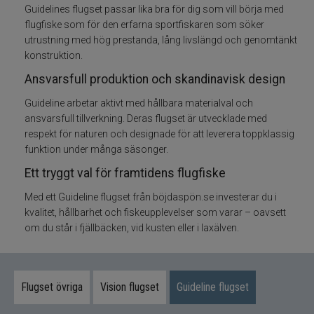
Guidelines flugset passar lika bra för dig som vill börja med
flugfiske som för den erfarna sportfiskaren som söker
Flugfisketillbehör
utrustning med hög prestanda, lång livslängd och genomtänkt
konstruktion.
Tafsar och tippet till flugfisket
Ansvarsfull produktion och skandinavisk design
Glasögon till fiske
Guideline arbetar aktivt med hållbara materialval och
ansvarsfull tillverkning. Deras flugset är utvecklade med
respekt för naturen och designade för att leverera toppklassig
Flytmedel till flugfiske
funktion under många säsonger.
Ett tryggt val för framtidens flugfiske
Vadarpaket
Med ett Guideline flugset från böjdaspön.se investerar du i
Vadare och vadarbyxor
kvalitet, hållbarhet och fiskeupplevelser som varar – oavsett
om du står i fjällbäcken, vid kusten eller i laxälven.
Vadarskor
Flugfiskevästar
Flugset övriga
Vision flugset
Guideline flugset