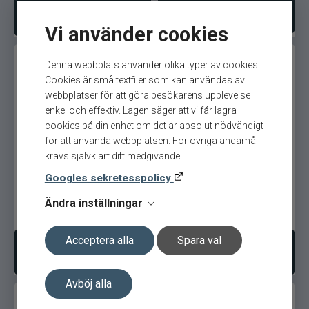
Lägg i varukorgen
Bevaka produkt
Vi använder cookies
Denna webbplats använder olika typer av cookies.
Cookies är små textfiler som kan användas av
webbplatser för att göra besökarens upplevelse
enkel och effektiv. Lagen säger att vi får lagra
cookies på din enhet om det är absolut nödvändigt
för att använda webbplatsen. För övriga ändamål
Daiwa PT 300L Vänster
Daiwa PT 150HL Vänster
krävs självklart ditt medgivande.
Googles sekretesspolicy
Ändra inställningar
1 899
kr
1 395
kr
Ord. pris 2 009 kr
Ord. pris 1 599 kr
Acceptera alla
Spara val
Lägg i varukorgen
Lägg i varukorgen
Avböj alla