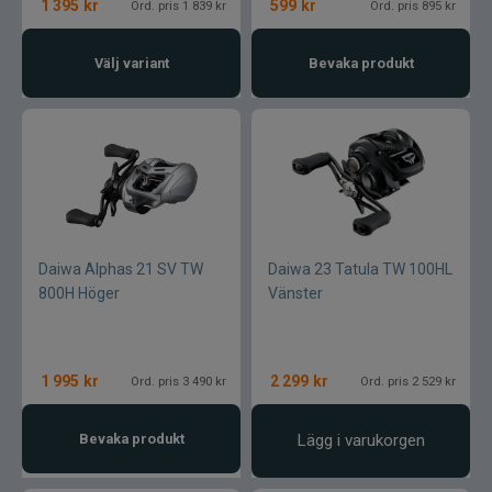
1 395
kr
599
kr
Ord. pris 1 839 kr
Ord. pris 895 kr
Välj variant
Bevaka produkt
Daiwa Alphas 21 SV TW
Daiwa 23 Tatula TW 100HL
800H Höger
Vänster
1 995
kr
2 299
kr
Ord. pris 3 490 kr
Ord. pris 2 529 kr
Bevaka produkt
Lägg i varukorgen