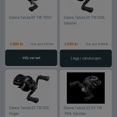
Daiwa Tatula BF TW 70XH
Daiwa Tatula 25 TW 200L
Vänster
2 899
kr
2 599
kr
Ord. pris 3 319 kr
Ord. pris 3 009 kr
Välj variant
Lägg i varukorgen
Daiwa Tatula 25 TW 200
Daiwa Tatula 22 SV TW
Höger
70HL Vänster