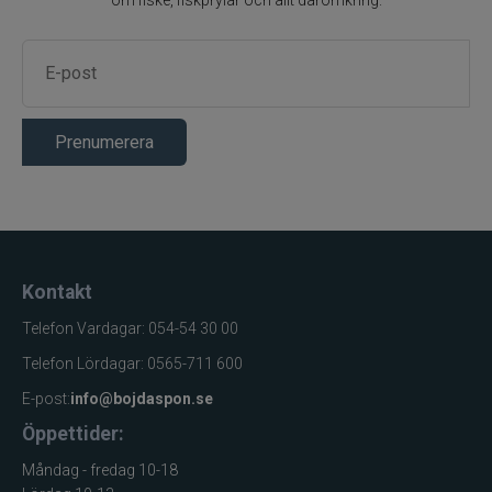
om fiske, fiskprylar och allt däromkring.
Prenumerera
Kontakt
Telefon Vardagar: 054-54 30 00
Telefon Lördagar: 0565-711 600
E-post:
info@bojdaspon.se
Öppettider:
Måndag - fredag 10-18