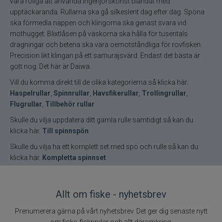
vara roliga att använda.Ingenjörskonst blandat med
upptäckaranda. Rullarna ska gå silkeslent dag efter dag. Spöna
ska förmedla nappen och klingorna ska genast svara vid
mothugget. Blixtlåsen på väskorna ska hålla för tusentals
dragningar och betena ska vara oemotståndliga för rovfisken.
Precision likt klingan på ett samurajsvärd. Endast det bästa är
gott nog. Det här är Daiwa.
Vill du komma direkt till de olika kategorierna så klicka här.
Haspelrullar
,
Spinnrullar
,
Havsfikerullar
,
Trollingrullar
,
Flugrullar
,
Tillbehör rullar
Skulle du vilja uppdatera ditt gamla rulle samtidigt så kan du
klicka här.
Till spinnspön
Skulle du vilja ha ett komplett set med spö och rulle så kan du
klicka här.
Kompletta spinnset
Allt om fiske - nyhetsbrev
Prenumerera gärna på vårt nyhetsbrev. Det ger dig senaste nytt