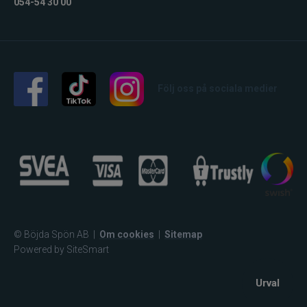
054-54 30 00
Följ oss på sociala medier
© Böjda Spön AB
|
Om cookies
|
Sitemap
Powered by SiteSmart
Urval