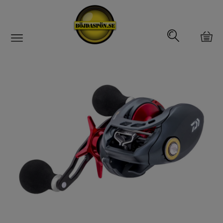
Gäddfemman
Abborrfemman
Interfiske
Rullar
Haspelrulle
Multirulle
Havsfiskerullar