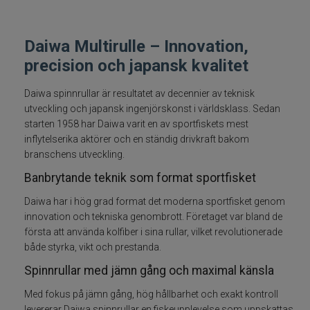
Trollingrullar
Daiwa Multirulle – Innovation,
Flugrullar
precision och japansk kvalitet
Tillbehör fiskerullar
Daiwa spinnrullar är resultatet av decennier av teknisk
utveckling och japansk ingenjörskonst i världsklass. Sedan
starten 1958 har Daiwa varit en av sportfiskets mest
Spön
inflytelserika aktörer och en ständig drivkraft bakom
branschens utveckling.
Fiskeset
Banbrytande teknik som format sportfisket
Fiskedrag
Daiwa har i hög grad format det moderna sportfisket genom
innovation och tekniska genombrott. Företaget var bland de
första att använda kolfiber i sina rullar, vilket revolutionerade
Fiskelinor
både styrka, vikt och prestanda.
Småplock
Spinnrullar med jämn gång och maximal känsla
Med fokus på jämn gång, hög hållbarhet och exakt kontroll
Tillbehör
levererar Daiwa spinnrullar en fiskeupplevelse som uppskattas