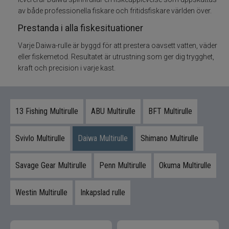
av både professionella fiskare och fritidsfiskare världen över.
Flugbindning
Prestanda i alla fiskesituationer
Varje Daiwa-rulle är byggd för att prestera oavsett vatten, väder
Flugfiske
eller fiskemetod. Resultatet är utrustning som ger dig trygghet,
kraft och precision i varje kast.
Vinterfiske
Kläder
13 Fishing Multirulle
ABU Multirulle
BFT Multirulle
Trolling
Svivlo Multirulle
Daiwa Multirulle
Shimano Multirulle
Specimenfiske
Savage Gear Multirulle
Penn Multirulle
Okuma Multirulle
Varumärken
Westin Multirulle
Inkapslad rulle