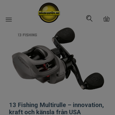
Gäddfemman
Abborrfemman
Interfiske
Rullar
Haspelrulle
Multirulle
13 Fishing Multirulle – innovation,
Havsfiskerullar
kraft och känsla från USA