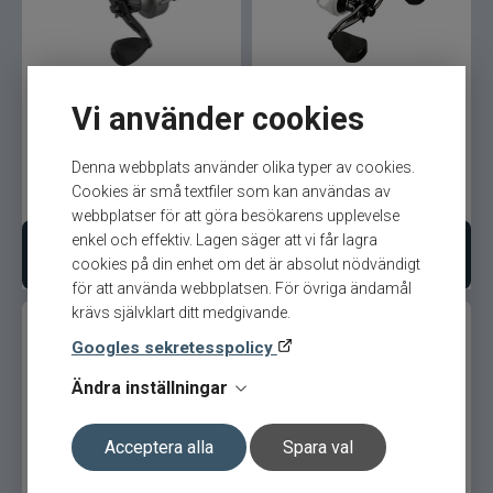
13 Fishing Inception SLD2
13 Fishing Concept C BC
LH 8,1:1 Vänster
vänster
Vi använder cookies
Denna webbplats använder olika typer av cookies.
Cookies är små textfiler som kan användas av
1 999
kr
1 995
kr
Ord. pris 2 199 kr
Ord. pris 2 999 kr
webbplatser för att göra besökarens upplevelse
enkel och effektiv. Lagen säger att vi får lagra
Bevaka produkt
Bevaka produkt
cookies på din enhet om det är absolut nödvändigt
för att använda webbplatsen. För övriga ändamål
krävs självklart ditt medgivande.
Googles sekretesspolicy
Ändra inställningar
Acceptera alla
Spara val
13 Fishing Concept A3 BC
13 Fishing Concept A BC
vänster
vänster