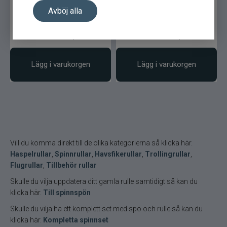
Avböj alla
2 995
kr
2 399
kr
Ord. pris 3 999 kr
Ord. pris 2 499 kr
Lägg i varukorgen
Lägg i varukorgen
Vill du komma direkt till de olika kategorierna så klicka här.
Haspelrullar
,
Spinnrullar
,
Havsfikerullar
,
Trollingrullar
,
Flugrullar
,
Tillbehör rullar
Skulle du vilja uppdatera ditt gamla rulle samtidigt så kan du
klicka här.
Till spinnspön
Skulle du vilja ha ett komplett set med spö och rulle så kan du
klicka här.
Kompletta spinnset