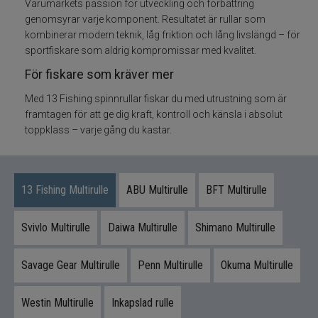
Varumärkets passion för utveckling och förbättring
genomsyrar varje komponent. Resultatet är rullar som
Flugbindning
kombinerar modern teknik, låg friktion och lång livslängd – för
sportfiskare som aldrig kompromissar med kvalitet.
Flugfiske
För fiskare som kräver mer
Med 13 Fishing spinnrullar fiskar du med utrustning som är
Vinterfiske
framtagen för att ge dig kraft, kontroll och känsla i absolut
toppklass – varje gång du kastar.
Kläder
Trolling
13 Fishing Multirulle
ABU Multirulle
BFT Multirulle
Specimenfiske
Svivlo Multirulle
Daiwa Multirulle
Shimano Multirulle
Varumärken
Savage Gear Multirulle
Penn Multirulle
Okuma Multirulle
Westin Multirulle
Inkapslad rulle