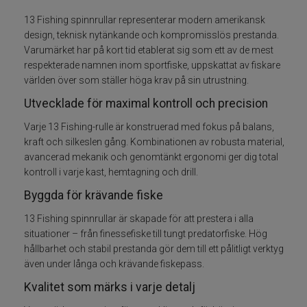
13 Fishing spinnrullar representerar modern amerikansk
Trollingrullar
design, teknisk nytänkande och kompromisslös prestanda.
Varumärket har på kort tid etablerat sig som ett av de mest
Flugrullar
respekterade namnen inom sportfiske, uppskattat av fiskare
världen över som ställer höga krav på sin utrustning.
Tillbehör fiskerullar
Utvecklade för maximal kontroll och precision
Varje 13 Fishing-rulle är konstruerad med fokus på balans,
Spön
kraft och silkeslen gång. Kombinationen av robusta material,
avancerad mekanik och genomtänkt ergonomi ger dig total
Fiskeset
kontroll i varje kast, hemtagning och drill.
Byggda för krävande fiske
Fiskedrag
13 Fishing spinnrullar är skapade för att prestera i alla
Fiskelinor
situationer – från finessefiske till tungt predatorfiske. Hög
hållbarhet och stabil prestanda gör dem till ett pålitligt verktyg
även under långa och krävande fiskepass.
Småplock
Kvalitet som märks i varje detalj
Tillbehör