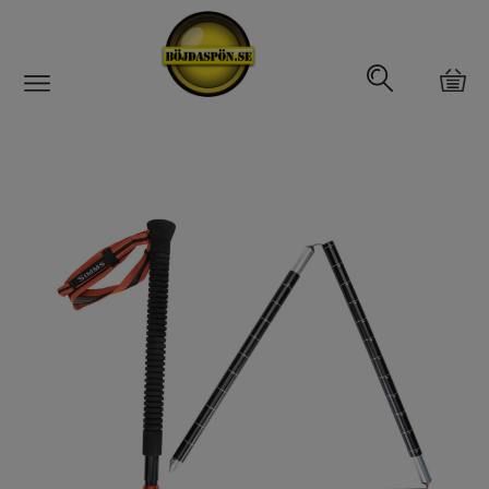
Gäddfemman
Abborrfemman
Interfiske
Rullar
Spön
Fiskeset
Fiskedrag