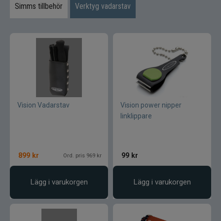
Flugor
Simms tillbehör
Verktyg vadarstav
Flugaskar
Bagar till fiske
Vantar och handskar
Mössor vantar sockor
Vision Vadarstav
Vision power nipper
linklippare
Kepsar till flugfiske
Vinterfiske
Kläder till flugfiske
899
kr
99
kr
Ord. pris 969 kr
Kläder
Flytringar
Lägg i varukorgen
Lägg i varukorgen
Trolling
Specimenfiske