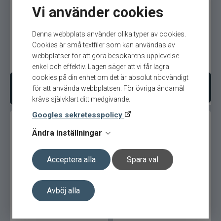
Vi använder cookies
Loon Large Caddy
Loon Lanyard 5
Denna webbplats använder olika typer av cookies.
Cookies är små textfiler som kan användas av
webbplatser för att göra besökarens upplevelse
139
kr
589
kr
Ord. pris 139 kr
Ord. pris 589 kr
enkel och effektiv. Lagen säger att vi får lagra
cookies på din enhet om det är absolut nödvändigt
Lägg i varukorgen
Bevaka produkt
för att använda webbplatsen. För övriga ändamål
krävs självklart ditt medgivande.
Googles sekretesspolicy
Ändra inställningar
Acceptera alla
Spara val
Loon Hook Hone
Loon Essentials Kit
Avböj alla