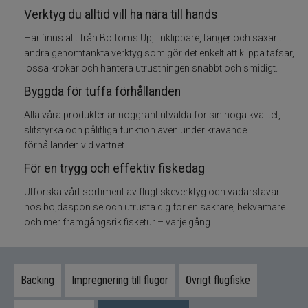
Verktyg du alltid vill ha nära till hands
Flugfisketillbehör
Här finns allt från Bottoms Up, linklippare, tänger och saxar till
andra genomtänkta verktyg som gör det enkelt att klippa tafsar,
Tafsar och tippet till flugfisket
lossa krokar och hantera utrustningen snabbt och smidigt.
Byggda för tuffa förhållanden
Glasögon till fiske
Alla våra produkter är noggrant utvalda för sin höga kvalitet,
slitstyrka och pålitliga funktion även under krävande
Flytmedel till flugfiske
förhållanden vid vattnet.
För en trygg och effektiv fiskedag
Vadarpaket
Utforska vårt sortiment av flugfiskeverktyg och vadarstavar
Vadare och vadarbyxor
hos böjdaspön.se och utrusta dig för en säkrare, bekvämare
och mer framgångsrik fisketur – varje gång.
Vadarskor
Flugfiskevästar
Backing
Impregnering till flugor
Övrigt flugfiske