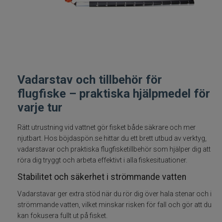
Fiskelinor
Småplock
Tillbehör
Vadarstav och tillbehör för
flugfiske – praktiska hjälpmedel för
Flugbindning
varje tur
Flugfiske
Rätt utrustning vid vattnet gör fisket både säkrare och mer
njutbart. Hos böjdaspön.se hittar du ett brett utbud av verktyg,
Flugfiskeset
vadarstavar och praktiska flugfisketillbehör som hjälper dig att
röra dig tryggt och arbeta effektivt i alla fiskesituationer.
Flugfiskespön
Stabilitet och säkerhet i strömmande vatten
Flugfiskerullar
Vadarstavar ger extra stöd när du rör dig över hala stenar och i
strömmande vatten, vilket minskar risken för fall och gör att du
kan fokusera fullt ut på fisket.
Flugfiskelinor