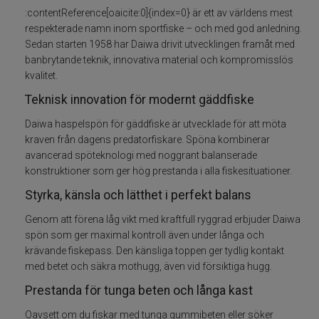
:contentReference[oaicite:0]{index=0} är ett av världens mest
Spön för gäddfiske
respekterade namn inom sportfiske – och med god anledning.
Sedan starten 1958 har Daiwa drivit utvecklingen framåt med
Spön till abborrfiske
banbrytande teknik, innovativa material och kompromisslös
kvalitet.
Havsfiskespön
Teknisk innovation för modernt gäddfiske
Daiwa haspelspön för gäddfiske är utvecklade för att möta
Haspelspön
kraven från dagens predatorfiskare. Spöna kombinerar
avancerad spöteknologi med noggrant balanserade
Spinnspön
konstruktioner som ger hög prestanda i alla fiskesituationer.
Styrka, känsla och lätthet i perfekt balans
Teleskopspön
Genom att förena låg vikt med kraftfull ryggrad erbjuder Daiwa
spön som ger maximal kontroll även under långa och
Vertikalspön
krävande fiskepass. Den känsliga toppen ger tydlig kontakt
med betet och säkra mothugg, även vid försiktiga hugg.
Trollingspön
Prestanda för tunga beten och långa kast
Metspön
Oavsett om du fiskar med tunga gummibeten eller söker