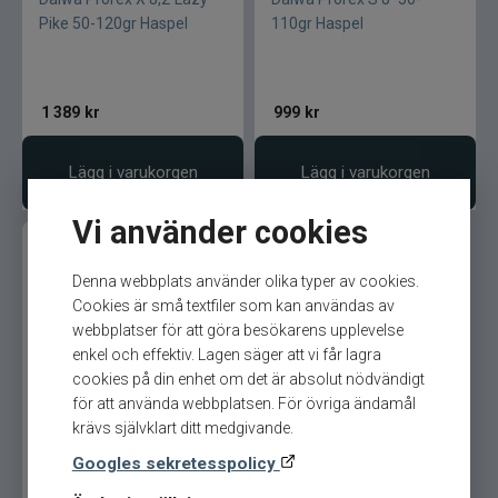
Pike 50-120gr Haspel
110gr Haspel
1 389
kr
999
kr
Lägg i varukorgen
Lägg i varukorgen
Vi använder cookies
Denna webbplats använder olika typer av cookies.
Cookies är små textfiler som kan användas av
webbplatser för att göra besökarens upplevelse
enkel och effektiv. Lagen säger att vi får lagra
cookies på din enhet om det är absolut nödvändigt
Daiwa Prorex S 8´ 20-70gr
för att använda webbplatsen. För övriga ändamål
Haspel
krävs självklart ditt medgivande.
Googles sekretesspolicy
999
kr