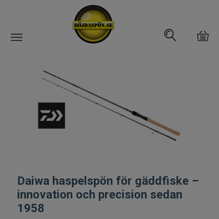
Gäddfemman
Abborrfemman
Interfiske
Rullar
Spön
Daiwa haspelspön för gäddfiske –
Spön till ädelfiske
innovation och precision sedan
1958
Spön till flugfiske