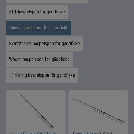
Kläder
BFT haspelspön för gäddfiske
Trolling
Daiwa haspelspön för gäddfiske
Specimenfiske
Svartzonker haspelspön för gäddfiske
Varumärken
Westin haspelspön för gäddfiske
13 fishing haspelspön för gäddfiske
Daiwa Prorex X 8,2´Lazy
Daiwa Prorex S 8´ 50-