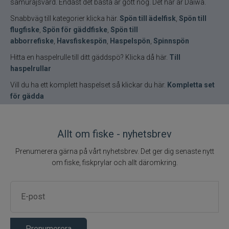
samurajsvärd. Endast det bästa är gott nog. Det här är Daiwa.
Snabbväg till kategorier klicka här.
Spön till ädelfisk
,
Spön till
flugfiske
,
Spön för gäddfiske
,
Spön till
abborrefiske
,
Havsfiskespön
,
Haspelspön
,
Spinnspön
Hitta en haspelrulle till ditt gäddspö? Klicka då här.
Till
haspelrullar
Vill du ha ett komplett haspelset så klickar du här.
Kompletta set
för gädda
Allt om fiske - nyhetsbrev
Prenumerera gärna på vårt nyhetsbrev. Det ger dig senaste nytt
om fiske, fiskprylar och allt däromkring.
Prenumerera