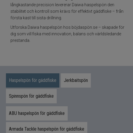
långkastande precision levererar Daiwa haspelspön den
stabilitet och kontroll som krävs för effektivt gäddfiske – från
Fiskeset
första kast till sista drillning.
Utforska Daiwa haspelspön hos böjdaspön.se – skapade för
Fiskedrag
dig som vill fiska med innovation, balans och världsledande
prestanda.
Fiskelinor
Småplock
Tillbehör
Haspelspön för gäddfiske
Jerkbaitspön
Flugbindning
Spinnspön för gäddfiske
Flugfiske
ABU haspelspön för gäddfiske
Vinterfiske
Armada Tackle haspelspön för gäddfiske