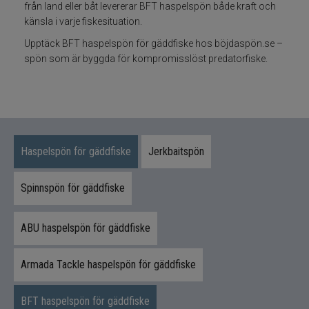
från land eller båt levererar BFT haspelspön både kraft och
känsla i varje fiskesituation.
Fiskeset
Upptäck BFT haspelspön för gäddfiske hos böjdaspön.se –
spön som är byggda för kompromisslöst predatorfiske.
Fiskedrag
Fiskelinor
Småplock
Haspelspön för gäddfiske
Jerkbaitspön
Tillbehör
Spinnspön för gäddfiske
Flugbindning
ABU haspelspön för gäddfiske
Flugfiske
Armada Tackle haspelspön för gäddfiske
Vinterfiske
BFT haspelspön för gäddfiske