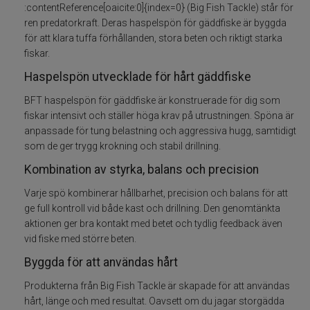
:contentReference[oaicite:0]{index=0} (Big Fish Tackle) står för
Spön för gäddfiske
ren predatorkraft. Deras haspelspön för gäddfiske är byggda
för att klara tuffa förhållanden, stora beten och riktigt starka
fiskar.
Spön till abborrfiske
Haspelspön utvecklade för hårt gäddfiske
Havsfiskespön
BFT haspelspön för gäddfiske är konstruerade för dig som
fiskar intensivt och ställer höga krav på utrustningen. Spöna är
Haspelspön
anpassade för tung belastning och aggressiva hugg, samtidigt
som de ger trygg krokning och stabil drillning.
Spinnspön
Kombination av styrka, balans och precision
Varje spö kombinerar hållbarhet, precision och balans för att
Teleskopspön
ge full kontroll vid både kast och drillning. Den genomtänkta
aktionen ger bra kontakt med betet och tydlig feedback även
Vertikalspön
vid fiske med större beten.
Byggda för att användas hårt
Trollingspön
Produkterna från Big Fish Tackle är skapade för att användas
hårt, länge och med resultat. Oavsett om du jagar storgädda
Metspön