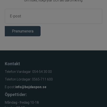
om fiske, fiskprylar och allt däromkring.
Prenumerera
Kontakt
Telefon Vardagar: 054-54 30 00
Telefon Lördagar: 0565-711 600
E-post:
info@bojdaspon.se
Öppettider:
Måndag - fredag 10-18