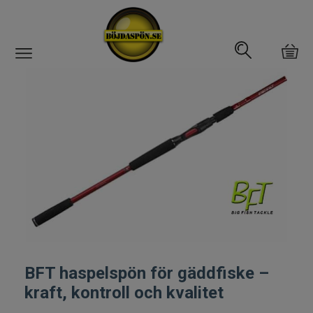
Gäddfemman
Abborrfemman
Interfiske
Rullar
Spön
Spön till ädelfiske
BFT haspelspön för gäddfiske –
kraft, kontroll och kvalitet
Spön till flugfiske