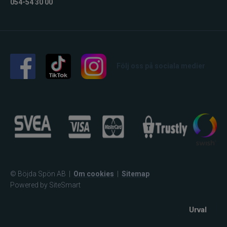
054-54 30 00
Följ oss på sociala medier
© Böjda Spön AB
|
Om cookies
|
Sitemap
Powered by SiteSmart
Urval