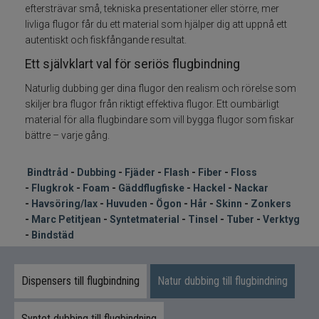
Syntetmaterial
eftersträvar små, tekniska presentationer eller större, mer
livliga flugor får du ett material som hjälper dig att uppnå ett
Tinsel
autentiskt och fiskfångande resultat.
Ett självklart val för seriös flugbindning
Tuber
Naturlig dubbing ger dina flugor den realism och rörelse som
skiljer bra flugor från riktigt effektiva flugor. Ett oumbärligt
Verktyg bindstäd
material för alla flugbindare som vill bygga flugor som fiskar
bättre – varje gång.
Flugfiske
Bindtråd
-
Dubbing
-
Fjäder
-
Flash
-
Fiber
-
Floss
Vinterfiske
-
Flugkrok
-
Foam
-
Gäddflugfiske
-
Hackel
-
Nackar
-
Havsöring/lax
-
Huvuden
-
Ögon
-
Hår
-
Skinn
-
Zonkers
-
Marc Petitjean
-
Syntetmaterial
-
Tinsel
-
Tuber
-
Verktyg
Kläder
-
Bindstäd
Trolling
Dispensers till flugbindning
Natur dubbing till flugbindning
Specimenfiske
Syntet dubbing till flugbindning