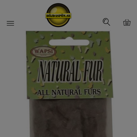
Gäddfemman
Abborrfemman
Interfiske
Rullar
Spön
Fiskeset
Fiskedrag