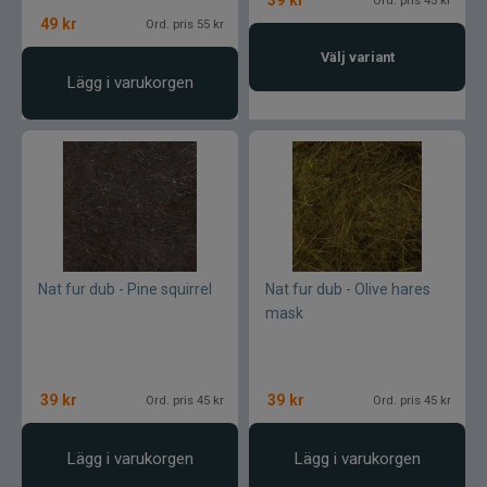
49
kr
Ord. pris 55 kr
Välj variant
Lägg i varukorgen
Nat fur dub - Pine squirrel
Nat fur dub - Olive hares
mask
39
kr
39
kr
Ord. pris 45 kr
Ord. pris 45 kr
Lägg i varukorgen
Lägg i varukorgen