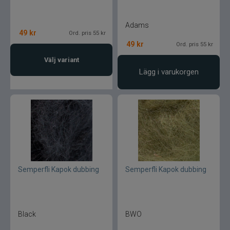
Adams
49
kr
Ord. pris 55 kr
49
kr
Ord. pris 55 kr
Välj variant
Lägg i varukorgen
Semperfli Kapok dubbing
Semperfli Kapok dubbing
Black
BWO