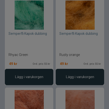
Semperfli Kapok dubbing
Semperfli Kapok dubbing
Rhyac Green
Rusty orange
49
kr
49
kr
Ord. pris 55 kr
Ord. pris 55 kr
Lägg i varukorgen
Lägg i varukorgen