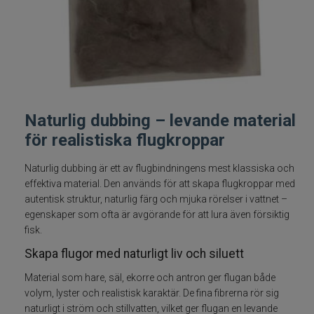
Fiskelinor
Småplock
Tillbehör
Naturlig dubbing – levande material
Flugbindning
för realistiska flugkroppar
Bindtråd
Naturlig dubbing är ett av flugbindningens mest klassiska och
effektiva material. Den används för att skapa flugkroppar med
autentisk struktur, naturlig färg och mjuka rörelser i vattnet –
Dubbing
egenskaper som ofta är avgörande för att lura även försiktig
fisk.
Fjäder
Skapa flugor med naturligt liv och siluett
Flash och Fiber
Material som hare, säl, ekorre och antron ger flugan både
volym, lyster och realistisk karaktär. De fina fibrerna rör sig
naturligt i ström och stillvatten, vilket ger flugan en levande
Floss