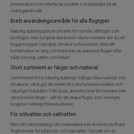
presentation som efterliknar insekter och bytesdjur på ett
övertygande sätt.
Flugkrok
Brett användningsområde för alla flugtyper
Foam
Naturlig dubbing passar utmärkt för nymfer, våtflugor och
torrflugor, men fungerar lika bra för större mönster där du vill
Gäddflugfiske
bygga kroppar med djup, struktur och kontrast. Med rätt
kombination av färg och textur kan du anpassa flugan efter
både säsong, vatten och fiskart.
Hackel nackar
Stort sortiment av färger och material
Havsöring Lax
I sortimentet finns naturlig dubbing i många olika nyanser och
strukturer, vilket gör det enkelt att matcha lokala insekter och
Huvuden ögon
naturliga födokällor. Från ljusa, diskreta toner till mörkare, mer
uttrycksfulla färger – allt för att skapa flugor som verkligen
fungerar i verkliga fiskesituationer.
Hår skinn Zonkers
För sötvatten och saltvatten
Marc Petitjean
Med rätt naturdubbing i din materialask kan du binda de flesta
flugmönster för både söt- och saltvatten. Oavsett om du