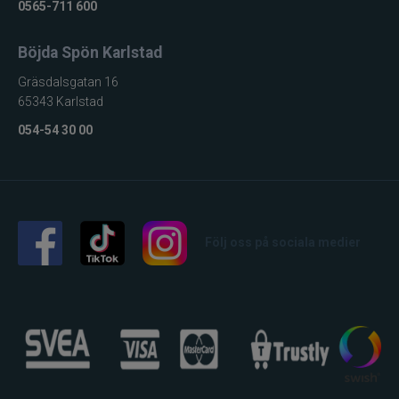
0565-711 600
Böjda Spön Karlstad
Gräsdalsgatan 16
65343 Karlstad
054-54 30 00
Följ oss på sociala medier