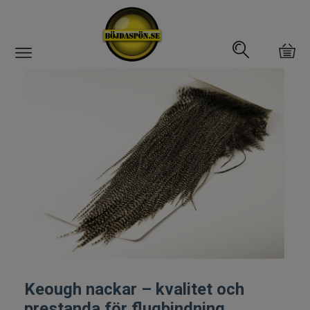
Gäddfemman
Abborrfemman
Interfiske
Rullar
Spön
Fiskeset
Keough nackar – kvalitet och
Fiskedrag
prestanda för flugbindning