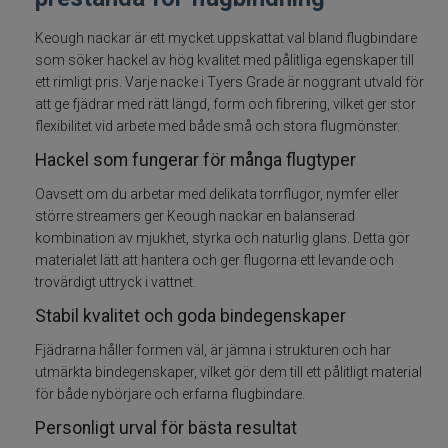
Fiskelinor
Keough nackar är ett mycket uppskattat val bland flugbindare
som söker hackel av hög kvalitet med pålitliga egenskaper till
ett rimligt pris. Varje nacke i Tyers Grade är noggrant utvald för
Småplock
att ge fjädrar med rätt längd, form och fibrering, vilket ger stor
flexibilitet vid arbete med både små och stora flugmönster.
Tillbehör
Hackel som fungerar för många flugtyper
Flugbindning
Oavsett om du arbetar med delikata torrflugor, nymfer eller
större streamers ger Keough nackar en balanserad
Bindtråd
kombination av mjukhet, styrka och naturlig glans. Detta gör
materialet lätt att hantera och ger flugorna ett levande och
trovärdigt uttryck i vattnet.
Dubbing
Stabil kvalitet och goda bindegenskaper
Fjäder
Fjädrarna håller formen väl, är jämna i strukturen och har
utmärkta bindegenskaper, vilket gör dem till ett pålitligt material
Flash och Fiber
för både nybörjare och erfarna flugbindare.
Personligt urval för bästa resultat
Floss