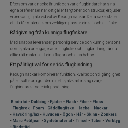
Eftersom varje nacke är unik och varje flugbindare har sina
egna preferenser när det gäller färgtoner och struktur, erbjuder
Flugkrok
vi personlig hjälp vid val av Keough nackar. Detta säkerställer
att du får material som verkligen passar din stil och ditt fiske.
Foam
Rådgivning från kunniga flugfiskare
Gäddflugfiske
Med snabba leveranser, personlig service och kunnig personal
som själva är engagerade i flugfiske och flugbindning får du
alltid rätt material till dina flugor och dina behov.
Hackel nackar
Ett pålitligt val för seriös flugbindning
Havsöring Lax
Keough nackar kombinerar funktion, kvalitet och tillgänglighet
på ett sätt som gör dem till ett självklart inslag i varje
Huvuden ögon
flugbindares materialuppsättning.
Hår skinn Zonkers
Bindtråd
-
Dubbing
-
Fjäder
-
Flash
-
Fiber
-
Floss
-
Flugkrok
-
Foam
-
Gäddflugfiske
-
Hackel
-
Nackar
Marc Petitjean
-
Havsöring/lax
-
Huvuden
-
Ögon
-
Hår
-
Skinn
-
Zonkers
-
Marc Petitjean
-
Syntetmaterial
-
Tinsel
-
Tuber
-
Verktyg
-
Bindstäd