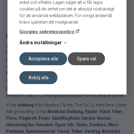
enkel och effektiv. Lagen säger att vi får lagra
Varumärken
cookies på din enhet om det är absolut nödvändigt
för att använda webbplatsen. För övriga ändamål
krävs självklart ditt medgivande.
Googles sekretesspolicy
Det är kul med flugbindning.
Ändra inställningar
Är du gäddflugfiskare så har vi materialet till det. Fiskar du
torrfluga så finns det. Med andra ord så har vi det mesta som du
Acceptera alla
Spara val
behöver. Saknar du ett material så slå oss en signal så ska vi se
om vi kan fixa fram det till dig. Våran långa erfarenhet och
kunskap gör att vi vet vad vi talar om. Vi har som sagt ett brett
Avböj alla
utbud av flugbindningsmaterial.
Du hittar bindtråd från flera olika leverantörer så som Giorgio
Benecchii, UNI, UTC i många olika styrkor och till olika ändamål.
Vi har
dubbing
från Hareline, Fly-rite, The Fly Co, med flera. Listan
kan göras lång. Vi har
Bindtråd
,
Dubbing
,
Fjäder
,
Flash
,
Fiber
,
Floss
,
Flugkrok
,
Foam
,
Gäddflugfiske
,
Hackel
,
Nackar
,
Havsöring/lax
,
Huvuden
,
Ögon
,
Hår
,
Skinn
,
Zonkers
,
Marc
Petitjean
,
Syntetmaterial
,
Tinsel
,
Tuber
,
Verktyg
,
Bindstäd