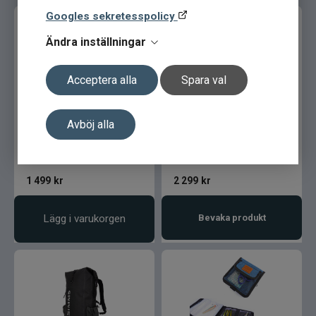
Googles sekretesspolicy
Ändra inställningar
Acceptera alla
Spara val
Simms Dry Creek Simple
Simms Dry Creek Rolltop
Avböj alla
Pack
Backpack Simms Orange
1 499
kr
2 299
kr
Lägg i varukorgen
Bevaka produkt