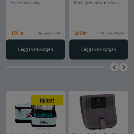
Övrigt
IFish Fiskeväska
Berkley Freshwater Bag
minskar stress och kan lägga fokus på det som
betyder mest – att fiska effektivt och njuta av
Flugbindning
varje kast.
Flugfiske
179
kr
269
kr
Ord. pris 199 kr
Ord. pris 299 kr
Vinterfiske
Lägg i varukorgen
Lägg i varukorgen
Kläder
Trolling
Specimenfiske
Varumärken