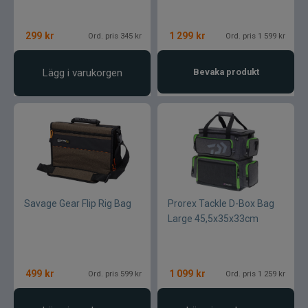
299
kr
1 299
kr
Ord. pris 345 kr
Ord. pris 1 599 kr
Lägg i varukorgen
Bevaka produkt
Savage Gear Flip Rig Bag
Prorex Tackle D-Box Bag
Large 45,5x35x33cm
499
kr
1 099
kr
Ord. pris 599 kr
Ord. pris 1 259 kr