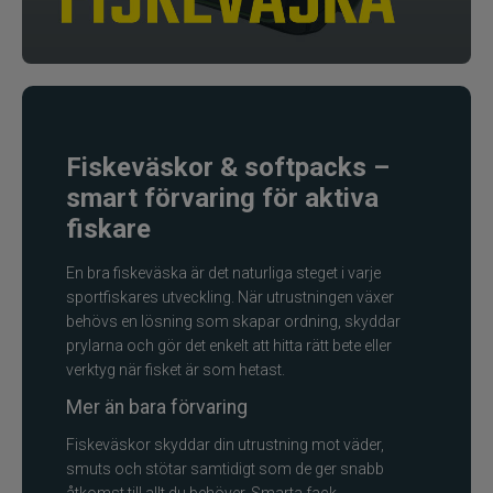
Fiskelinor
Småplock
Tillbehör
Fiskeväskor & softpacks –
smart förvaring för aktiva
Förvaring
fiskare
RAM produkter
En bra fiskeväska är det naturliga steget i varje
sportfiskares utveckling. När utrustningen växer
Termosar och kylväskor
behövs en lösning som skapar ordning, skyddar
prylarna och gör det enkelt att hitta rätt bete eller
verktyg när fisket är som hetast.
Håvar, mm
Mer än bara förvaring
Väga och mäta
Fiskeväskor skyddar din utrustning mot väder,
smuts och stötar samtidigt som de ger snabb
Verktyg