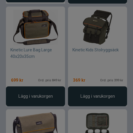
Kinetic Lure Bag Large
Kinetic Kids Stolryggsäck
40x20x35cm
699
kr
369
kr
Ord. pris 849 kr
Ord. pris 399 kr
Lägg i varukorgen
Lägg i varukorgen