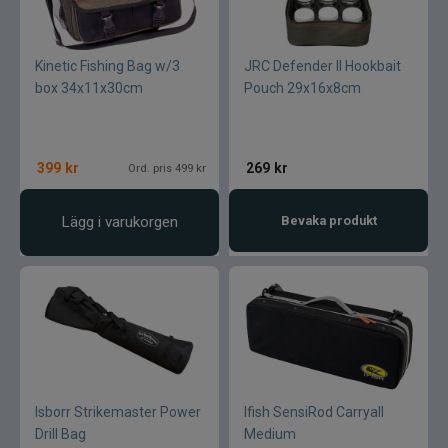
Kinetic Fishing Bag w/3
JRC Defender II Hookbait
box 34x11x30cm
Pouch 29x16x8cm
399
kr
269
kr
Ord. pris 499 kr
Lägg i varukorgen
Bevaka produkt
Isborr Strikemaster Power
Ifish SensiRod Carryall
Drill Bag
Medium