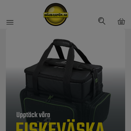
Gäddfemman
Abborrfemman
Interfiske
Rullar
Spön
Fiskeset
Fiskedrag