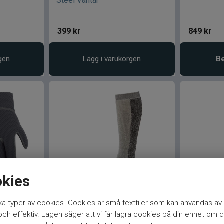
Steel Vantar
399
kr
849
kr
gen
Lägg i varukorgen
Be
okies
 Black
Simms Guide Thermal Socka
Simms Gui
a typer av cookies. Cookies är små textfiler som kan användas av 
Boulder X
h effektiv. Lagen säger att vi får lagra cookies på din enhet om d