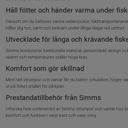
Håll fötter och händer varma under fisk
Oavsett om du behöver varma vadarsockor, fukttransporterande s
håller dig torr, varm och bekväm under långa dagar vid vattnet.
Utvecklade för långa och krävande fisk
Simms kombinerar funktionella material, genomtänkt design och 
vädret och temperaturen ställer höga krav.
Komfort som gör skillnad
Med rätt strumpor och vantar får du bättre cirkulation, högre vä
ut på fisket istället för på kylan.
Prestandatillbehör från Simms
Utforska hela sortimentet av Simms strumpor och vantar hos bö
komfort och funktion i varje kast och varje steg.