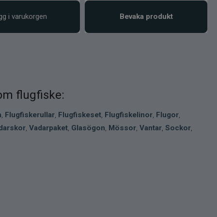
gg i varukorgen
Bevaka produkt
om flugfiske:
n
,
Flugfiskerullar
,
Flugfiskeset
,
Flugfiskelinor
,
Flugor
,
darskor
,
Vadarpaket
,
Glasögon
,
Mössor
,
Vantar
,
Sockor
,