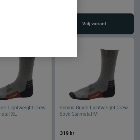
379
kr
vaka produkt
Välj variant
de Lightweight Crew
Simms Guide Lightweight Crew
etal XL
Sock Gunmetal M
319
kr