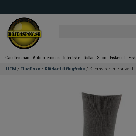
Gäddfemman
Abborrfemman
Interfiske
Rullar
Spön
Fiskeset
Fis
HEM
/
Flugfiske
/
Kläder till flugfiske
/ Simms strumpor vanta