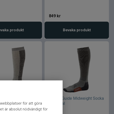
849
kr
vaka produkt
Bevaka produkt
de Thermal Sock
Simms Guide Midweight Socka
webbplatser för att göra
L
Gunmetal
et är absolut nödvändigt för