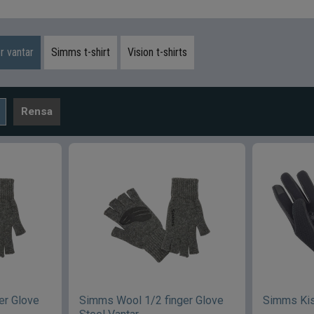
 vantar
Simms t-shirt
Vision t-shirts
Rensa
er Glove
Simms Wool 1/2 finger Glove
Simms Kis