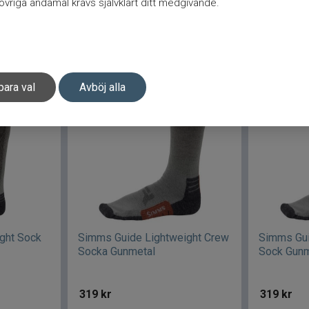
vriga ändamål krävs självklart ditt medgivande.
499
kr
499
kr
Välj variant
Be
para val
Avböj alla
ght Sock
Simms Guide Lightweight Crew
Simms Gui
Socka Gunmetal
Sock Gunm
319
kr
319
kr