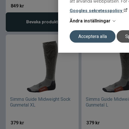
att använda webbplatsen. För ö
849
kr
849
kr
Googles sekretesspolicy
Ändra inställningar
Bevaka produkt
Välj variant
Acceptera alla
S
Simms Guide Midweight Sock
Simms Guide Midwei
Gunmetal XL
Gunmetal L
379
kr
379
kr