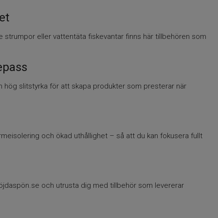
et
trumpor eller vattentäta fiskevantar finns här tillbehören som
epass
hög slitstyrka för att skapa produkter som presterar när
rmeisolering och ökad uthållighet – så att du kan fokusera fullt
jdaspön.se och utrusta dig med tillbehör som levererar