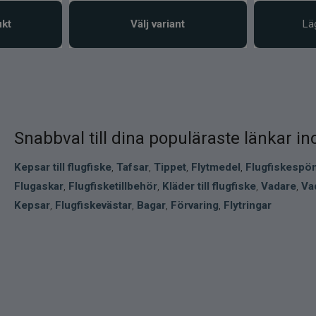
ukt
Välj variant
Lä
Snabbval till dina populäraste länkar in
Kepsar till flugfiske
,
Tafsar
,
Tippet
,
Flytmedel
,
Flugfiskespö
Flugaskar
,
Flugfisketillbehör
,
Kläder till flugfiske
,
Vadare
,
Va
Kepsar
,
Flugfiskevästar
,
Bagar
,
Förvaring
,
Flytringar