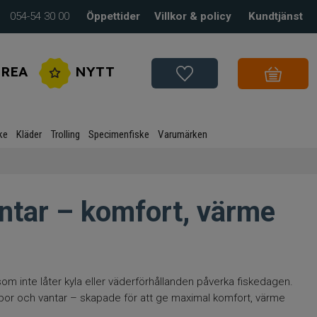
054-54 30 00
Öppettider
Villkor & policy
Kundtjänst
REA
NYTT
ke
Kläder
Trolling
Specimenfiske
Varumärken
tar – komfort, värme
som inte låter kyla eller väderförhållanden påverka fiskedagen.
por och vantar – skapade för att ge maximal komfort, värme