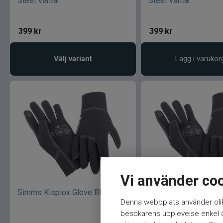
Steel Vantar
Steel Vantar
399
kr
399
kr
Välj variant
Lägg i varukor
Vi använder co
Simms Kispiox Glove Black L
Simms Kispiox Glove
Denna webbplats använder olik
Handskar
besökarens upplevelse enkel oc