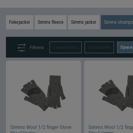
Fiskejackor
Simms fleece
Simms jackor
Simms strumpor
Lagerstatus
Varumärke
Spara
Filtrera
Simms Wool 1/2 finger Glove
Simms Wool 1/2 fing