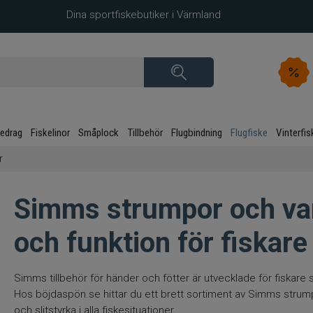
Dina sportfiskebutiker i Värmland
kedrag
Fiskelinor
Småplock
Tillbehör
Flugbindning
Flugfiske
Vinterfis
r
Simms strumpor och van
och funktion för fiskare
Simms tillbehör för händer och fötter är utvecklade för fiskare 
Hos böjdaspön.se hittar du ett brett sortiment av Simms strum
och slitstyrka i alla fiskesituationer.