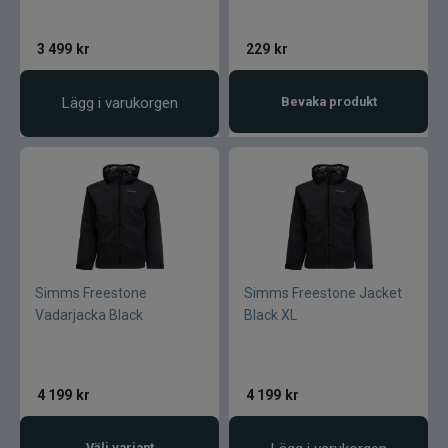
3 499
kr
229
kr
Lägg i varukorgen
Bevaka produkt
Simms Freestone
Simms Freestone Jacket
Vadarjacka Black
Black XL
4 199
kr
4 199
kr
Välj variant