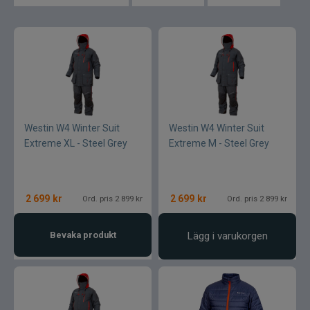
Flugor
Flugaskar
Bagar till fiske
Vantar och handskar
Westin W4 Winter Suit
Westin W4 Winter Suit
Mössor vantar sockor
Extreme XL - Steel Grey
Extreme M - Steel Grey
Kepsar till flugfiske
Vinterfiske
2 699
kr
2 699
kr
Ord. pris 2 899 kr
Ord. pris 2 899 kr
Kläder till flugfiske
Kläder
Bevaka produkt
Lägg i varukorgen
Flytringar
Trolling
Specimenfiske