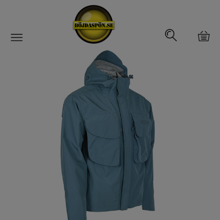
Gäddfemman
Abborrfemman
Interfiske
Rullar
Spön
Fiskeset
Fiskedrag