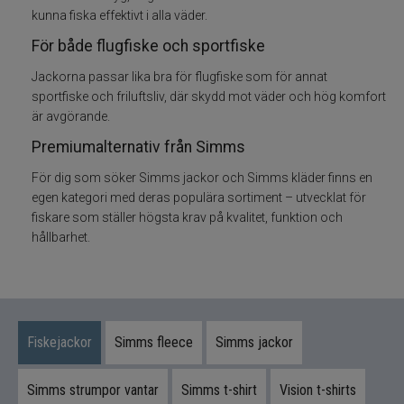
kunna fiska effektivt i alla väder.
Flugfisketillbehör
För både flugfiske och sportfiske
Jackorna passar lika bra för flugfiske som för annat
Tafsar och tippet till flugfisket
sportfiske och friluftsliv, där skydd mot väder och hög komfort
är avgörande.
Glasögon till fiske
Premiumalternativ från Simms
Flytmedel till flugfiske
För dig som söker Simms jackor och Simms kläder finns en
egen kategori med deras populära sortiment – utvecklat för
fiskare som ställer högsta krav på kvalitet, funktion och
Vadarpaket
hållbarhet.
Vadare och vadarbyxor
Vadarskor
Fiskejackor
Simms fleece
Simms jackor
Flugfiskevästar
Simms strumpor vantar
Simms t-shirt
Vision t-shirts