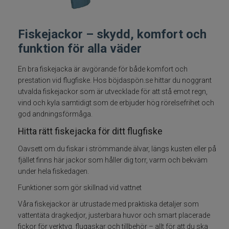
Fiskelinor
Fiskejackor – skydd, komfort och
Småplock
funktion för alla väder
Tillbehör
En bra fiskejacka är avgörande för både komfort och
prestation vid flugfiske. Hos böjdaspön.se hittar du noggrant
utvalda fiskejackor som är utvecklade för att stå emot regn,
Flugbindning
vind och kyla samtidigt som de erbjuder hög rörelsefrihet och
god andningsförmåga.
Flugfiske
Hitta rätt fiskejacka för ditt flugfiske
Flugfiskeset
Oavsett om du fiskar i strömmande älvar, längs kusten eller på
fjället finns här jackor som håller dig torr, varm och bekväm
under hela fiskedagen.
Flugfiskespön
Funktioner som gör skillnad vid vattnet
Flugfiskerullar
Våra fiskejackor är utrustade med praktiska detaljer som
vattentäta dragkedjor, justerbara huvor och smart placerade
Flugfiskelinor
fickor för verktyg, flugaskar och tillbehör – allt för att du ska