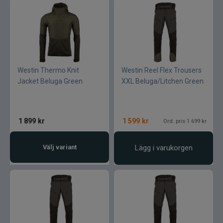
Westin Thermo Knit
Westin Reel Flex Trousers
Jacket Beluga Green
XXL Beluga/Litchen Green
1 899
kr
1 599
kr
Ord. pris 1 699 kr
Välj variant
Lägg i varukorgen