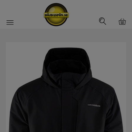
Gäddfemman
Abborrfemman
Interfiske
Rullar
Spön
Fiskeset
Fiskedrag