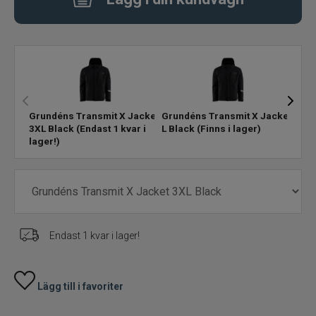
Vadarpaket
Vadarskor
Trolling
Specimenfiske
Grundéns Transmit X Jacket
Grundéns Transmit X Jacket
Grun
3XL Black
(Endast 1 kvar i
L Black
(Finns i lager)
M Bl
lager!)
Varumärken
Endast 1 kvar i lager!
Lägg till i favoriter