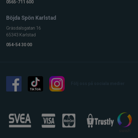
0565-711 600
Böjda Spön Karlstad
Gräsdalsgatan 16
65343 Karlstad
054-54 30 00
Följ oss på sociala medier