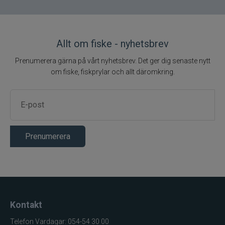
Vindtät
Vindresistens
15K / 10K
Allt om fiske - nyhetsbrev
ventilerande
Andningsförmåga
membran
Prenumerera gärna på vårt nyhetsbrev. Det ger dig senaste nytt
30 000 mm
Vattenpelare
om fiske, fiskprylar och allt däromkring.
100% nylon
Yttermaterial
Nylon, textil
Material
Prenumerera
Kontakt
Telefon Vardagar: 054-54 30 00