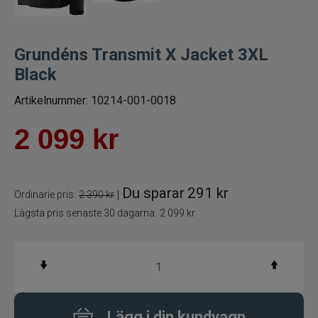
Handskar
Grundéns Transmit X Jacket 3XL
Jackor+byxor
Black
Artikelnummer:
10214-001-0018
Kepsar
2 099
kr
Mössor
Strumpor+sockor
Du sparar
291 kr
|
Ordinarie pris:
2 390 kr
Stövlar+kängor
Lägsta pris senaste 30 dagarna:
2 099 kr
T-Shirt, skjortor
Vadare
Lägg i din kundvagn