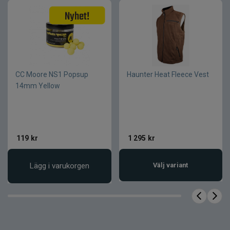
Produktfördelar
15K / 10K vattentät och andningsbar
prestanda
Slitstark 100% nylonkonstruktion
CC Moore NS1 Popsup
Haunter Heat Fleece Vest
14mm Yellow
Korrosionsbeständiga YKK-dragkedjor
och beslag
Ergonomisk design för aktivt fiske
Byggd för extrema väderförhållanden
119
kr
1 295
kr
Innehåll i paketet
Lägg i varukorgen
Välj variant
1 st jacka
Antal
Nej
Fodrad
Herr
Modell
Vattentät
Vattenresistens