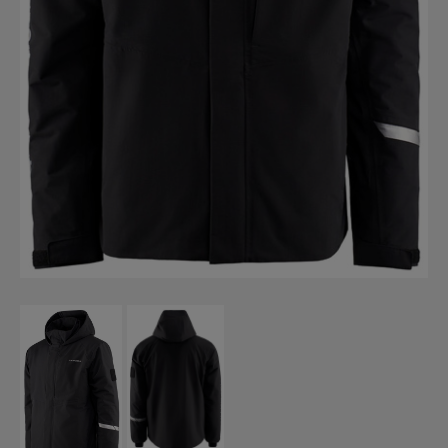
Fiskelinor
Småplock
Tillbehör
Flugbindning
Flugfiske
Vinterfiske
Kläder
Flytplagg
Glasögon