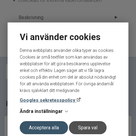
Utvecklad för extrema väderförhållanden
Beskrivning
Vi använder cookies
Grundéns Transmit X Jacket – Byggd
Ytterligare information
för hårt väder i öppet vatten
Märke
Grundéns
Denna webbplats använder olika typer av cookies.
Transmit X Jacket Black är utvecklad för
Cookies är små textfiler som kan användas av
Tillverkare
Grundéns-Kläder
sportfiskare som möter de tuffaste
webbplatser för att göra besökarens upplevelse
förhållandena på öppet vatten. Med 15K / 10K
enkel och effektiv. Lagen säger att vi får lagra
Jacka och byxa set
vattentät och ventilerande konstruktion ger
cookies på din enhet om det är absolut nödvändigt
jackan ett fullständigt skydd mot regn, vind och
för att använda webbplatsen. För övriga ändamål
kyla, samtidigt som fukt effektivt transporteras
krävs självklart ditt medgivande.
bort.
Googles sekretesspolicy
Relaterade fiskeredskap för ditt fiske
Den slitstarka nylonkonstruktionen och de
Ändra inställningar
korrosionsbeständiga YKK-dragkedjorna
säkerställer lång livslängd även i krävande
Acceptera alla
Spara val
marina miljöer.