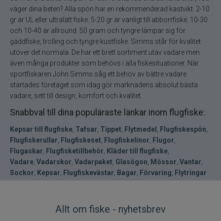
väger dina beten? Alla spön har en rekommenderad kastvikt. 2-10
gr är UL eller ultralätt fiske. 5-20 gr är vanligt till abborrfiske. 10-30
och 10-40 är allround. 50 gram och tyngre lämpar sig för
gäddfiske, trolling och tyngre kustfiske. Simms står för kvalitet
utöver det normala. De har ett brett sortiment utav vadare men
även många produkter som behövs i alla fiskesituationer. När
sportfiskaren John Simms såg ett behov av bättre vadare
startades företaget som idag gör marknadens absolut bästa
vadare, sett till design, komfort och kvalitet.
Snabbval till dina populäraste länkar inom flugfiske:
Kepsar till flugfiske
,
Tafsar
,
Tippet
,
Flytmedel
,
Flugfiskespön
,
Flugfiskerullar
,
Flugfiskeset
,
Flugfiskelinor
,
Flugor
,
Flugaskar
,
Flugfisketillbehör
,
Kläder till flugfiske
,
Vadare
,
Vadarskor
,
Vadarpaket
,
Glasögon
,
Mössor
,
Vantar
,
Sockor
,
Kepsar
,
Flugfiskevästar
,
Bagar
,
Förvaring
,
Flytringar
Allt om fiske - nyhetsbrev