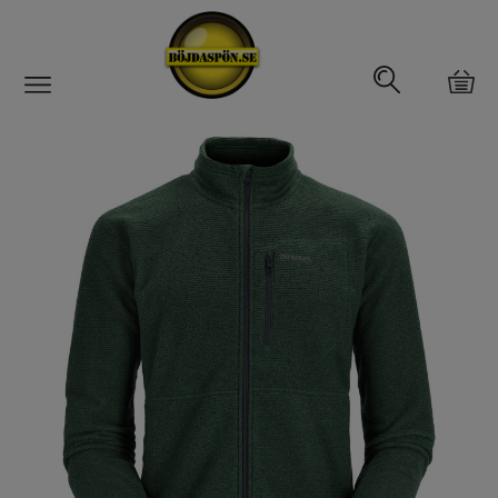
Gäddfemman
Abborrfemman
Interfiske
Rullar
Spön
Fiskeset
Fiskedrag