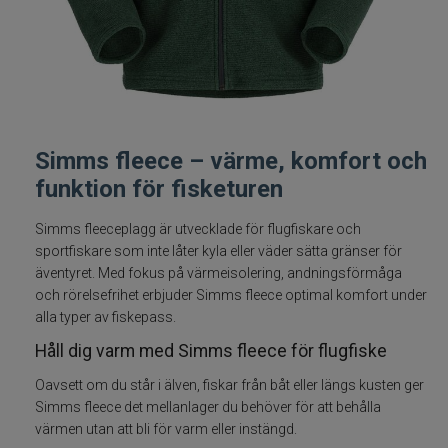
Fiskelinor
Småplock
Tillbehör
Simms fleece – värme, komfort och
funktion för fisketuren
Flugbindning
Simms fleeceplagg är utvecklade för flugfiskare och
Flugfiske
sportfiskare som inte låter kyla eller väder sätta gränser för
äventyret. Med fokus på värmeisolering, andningsförmåga
Flugfiskeset
och rörelsefrihet erbjuder Simms fleece optimal komfort under
alla typer av fiskepass.
Flugfiskespön
Håll dig varm med Simms fleece för flugfiske
Oavsett om du står i älven, fiskar från båt eller längs kusten ger
Flugfiskerullar
Simms fleece det mellanlager du behöver för att behålla
värmen utan att bli för varm eller instängd.
Flugfiskelinor