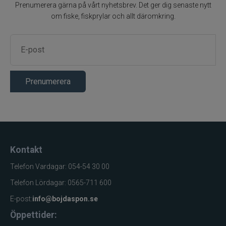
Prenumerera gärna på vårt nyhetsbrev. Det ger dig senaste nytt
om fiske, fiskprylar och allt däromkring.
Prenumerera
Kontakt
Telefon Vardagar: 054-54 30 00
Telefon Lördagar: 0565-711 600
E-post:
info@bojdaspon.se
Öppettider: