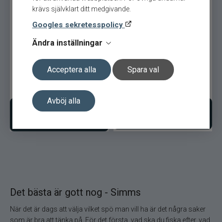
krävs självklart ditt medgivande.
Googles sekretesspolicy
Simms Confluence Hoody
Simms Confluence Hoody
Ändra inställningar
L - Black
Acceptera alla
Spara val
2 499
kr
2 499
kr
Avböj alla
Lägg i varukorgen
Välj variant
Det bästa är gott nog - Simms
När det är dags att välja vilket spö man vill ha är det några saker
som är bra att tänka på. För det första, vad ska du fiska efter, vad