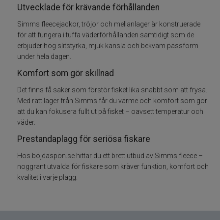
Utvecklade för krävande förhållanden
Flugfisketillbehör
Simms fleecejackor, tröjor och mellanlager är konstruerade
för att fungera i tuffa väderförhållanden samtidigt som de
erbjuder hög slitstyrka, mjuk känsla och bekväm passform
Tafsar och tippet till flugfisket
under hela dagen.
Glasögon till fiske
Komfort som gör skillnad
Det finns få saker som förstör fisket lika snabbt som att frysa.
Flytmedel till flugfiske
Med rätt lager från Simms får du värme och komfort som gör
att du kan fokusera fullt ut på fisket – oavsett temperatur och
Vadarpaket
väder.
Prestandaplagg för seriösa fiskare
Vadare och vadarbyxor
Hos böjdaspön.se hittar du ett brett utbud av Simms fleece –
noggrant utvalda för fiskare som kräver funktion, komfort och
Vadarskor
kvalitet i varje plagg.
Flugfiskevästar