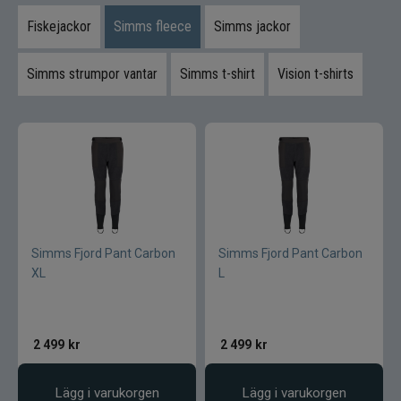
Flugor
Fiskejackor
Simms fleece
Simms jackor
Flugaskar
Simms strumpor vantar
Simms t-shirt
Vision t-shirts
Bagar till fiske
Vantar och handskar
Mössor vantar sockor
Kepsar till flugfiske
Simms Fjord Pant Carbon
Simms Fjord Pant Carbon
Vinterfiske
XL
L
Kläder till flugfiske
Kläder
Flytringar
2 499
kr
2 499
kr
Trolling
Lägg i varukorgen
Lägg i varukorgen
Specimenfiske