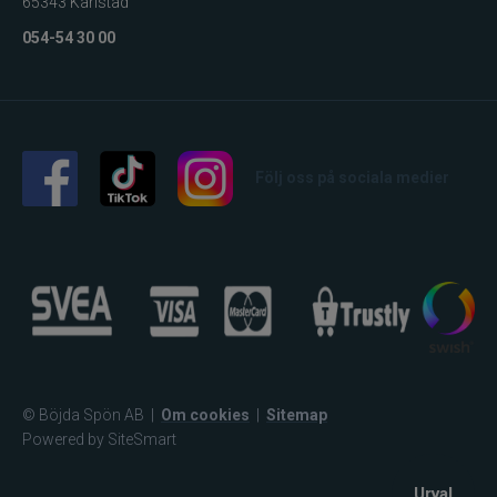
65343 Karlstad
054-54 30 00
Följ oss på sociala medier
© Böjda Spön AB
|
Om cookies
|
Sitemap
Powered by SiteSmart
Urval