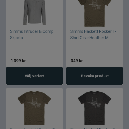
Simms Intruder BiComp
Simms Hackett Rocker T-
Skjorta
Shirt Olive Heather M
1 399
kr
349
kr
Välj variant
Bevaka produkt