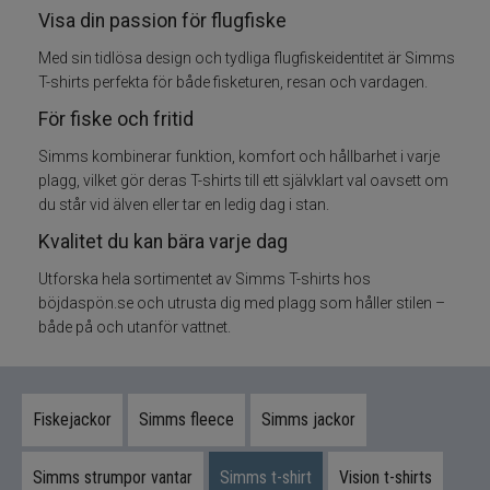
Visa din passion för flugfiske
Flugfisketillbehör
Med sin tidlösa design och tydliga flugfiskeidentitet är Simms
T-shirts perfekta för både fisketuren, resan och vardagen.
Tafsar och tippet till flugfisket
För fiske och fritid
Simms kombinerar funktion, komfort och hållbarhet i varje
Glasögon till fiske
plagg, vilket gör deras T-shirts till ett självklart val oavsett om
du står vid älven eller tar en ledig dag i stan.
Flytmedel till flugfiske
Kvalitet du kan bära varje dag
Vadarpaket
Utforska hela sortimentet av Simms T-shirts hos
böjdaspön.se och utrusta dig med plagg som håller stilen –
Vadare och vadarbyxor
både på och utanför vattnet.
Vadarskor
Fiskejackor
Simms fleece
Simms jackor
Flugfiskevästar
Simms strumpor vantar
Simms t-shirt
Vision t-shirts