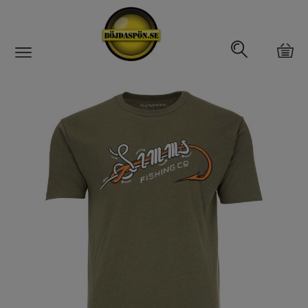
Gäddfemman
Abborrfemman
Interfiske
Rullar
Spön
Fiskeset
Fiskedrag