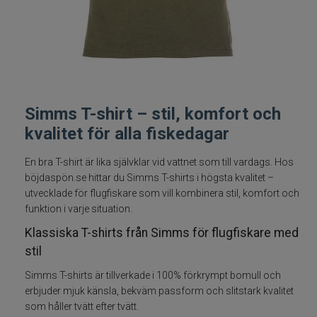
Fiskelinor
Småplock
Tillbehör
Simms T-shirt – stil, komfort och
kvalitet för alla fiskedagar
Flugbindning
En bra T-shirt är lika självklar vid vattnet som till vardags. Hos
Flugfiske
böjdaspön.se hittar du Simms T-shirts i högsta kvalitet –
utvecklade för flugfiskare som vill kombinera stil, komfort och
Flugfiskeset
funktion i varje situation.
Klassiska T-shirts från Simms för flugfiskare med
Flugfiskespön
stil
Simms T-shirts är tillverkade i 100% förkrympt bomull och
Flugfiskerullar
erbjuder mjuk känsla, bekväm passform och slitstark kvalitet
som håller tvätt efter tvätt.
Flugfiskelinor