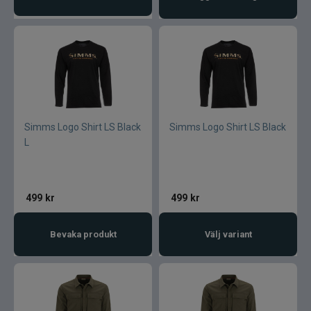
Simms Logo Shirt LS Black
Simms Logo Shirt LS Black
L
499
kr
499
kr
Bevaka produkt
Välj variant