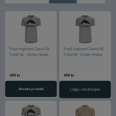
Flugor
Flugaskar
Bagar till fiske
Vantar och handskar
Trout regiment Camo Fill
Trout regiment Camo Fill
Mössor vantar sockor
T-shirt XL - Cinder Heate
T-shirt M - Cinder Heater
Kepsar till flugfiske
Vinterfiske
499
kr
499
kr
Kläder till flugfiske
Kläder
Bevaka produkt
Lägg i varukorgen
Flytringar
Trolling
Specimenfiske