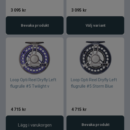
3 095
kr
3 095
kr
Bevaka produkt
Välj variant
Loop Opti Reel Dryfly Left
Loop Opti Reel Dryfly Left
flugrulle #5 Twilight v
flugrulle #5 Storm Blue
4 715
kr
4 715
kr
Lägg i varukorgen
Bevaka produkt