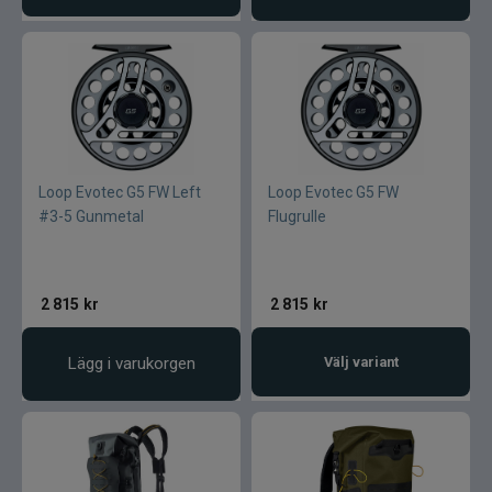
Loop Evotec G5 FW Left
Loop Evotec G5 FW
#3-5 Gunmetal
Flugrulle
2 815
kr
2 815
kr
Lägg i varukorgen
Välj variant