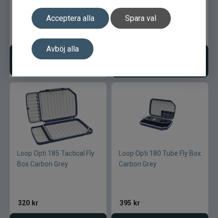
Acceptera alla
Spara val
3 825
kr
505
kr
Avböj alla
Välj variant
Lägg i varukorgen
Loop Opti 185 Tactical Fly
Loop Opti 180 Tube Fly Box
Box Carbon Grey
Carbon Grey
320
kr
395
kr