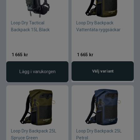
Loop Dry Tactical
Loop Dry Backpack
Backpack 15L Black
Vattentäta ryggsäckar
1 665
kr
1 665
kr
Lägg i varukorgen
Välj variant
Loop Dry Backpack 25L
Loop Dry Backpack 25L
Spruce Green
Petrol