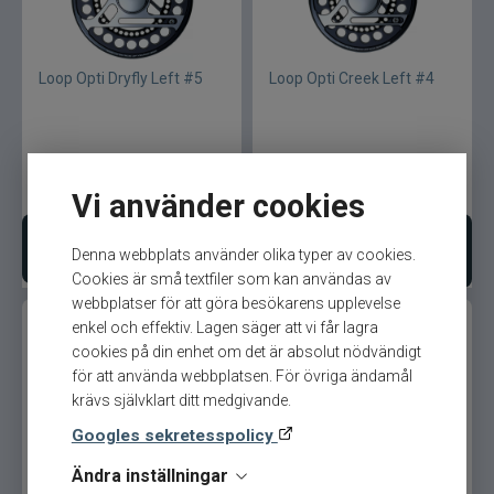
Loop Opti Dryfly Left #5
Loop Opti Creek Left #4
3 825
kr
3 825
kr
Vi använder cookies
Bevaka produkt
Lägg i varukorgen
Denna webbplats använder olika typer av cookies.
Cookies är små textfiler som kan användas av
webbplatser för att göra besökarens upplevelse
enkel och effektiv. Lagen säger att vi får lagra
cookies på din enhet om det är absolut nödvändigt
för att använda webbplatsen. För övriga ändamål
krävs självklart ditt medgivande.
Googles sekretesspolicy
Loop Opti Creek Flugrulle
Loop Opti 270 Tarpon-
Ändra inställningar
Predator Box Carbon Grey