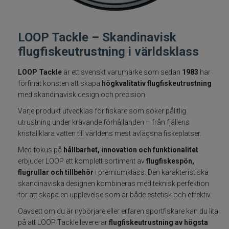
Fiskelinor
LOOP Tackle – Skandinavisk
Småplock
flugfiskeutrustning i världsklass
Tillbehör
LOOP Tackle
är ett svenskt varumärke som sedan
1983
har
förfinat konsten att skapa
högkvalitativ flugfiskeutrustning
Flugbindning
med skandinavisk design och precision.
Varje produkt utvecklas för fiskare som söker pålitlig
Flugfiske
utrustning under krävande förhållanden – från fjällens
kristallklara vatten till världens mest avlägsna fiskeplatser.
Vinterfiske
Med fokus på
hållbarhet, innovation och funktionalitet
erbjuder LOOP ett komplett sortiment av
flugfiskespön,
flugrullar och tillbehör
i premiumklass. Den karakteristiska
Kläder
skandinaviska designen kombineras med teknisk perfektion
för att skapa en upplevelse som är både estetisk och effektiv.
Trolling
Oavsett om du är nybörjare eller erfaren sportfiskare kan du lita
på att LOOP Tackle levererar
flugfiskeutrustning av högsta
Specimenfiske