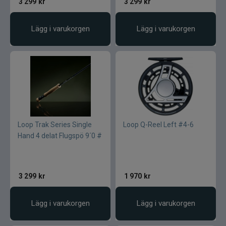
3 299
kr
3 299
kr
Lägg i varukorgen
Lägg i varukorgen
Loop Trak Series Single
Loop Q-Reel Left #4-6
Hand 4 delat Flugspö 9´0 #
3 299
kr
1 970
kr
Lägg i varukorgen
Lägg i varukorgen