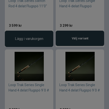
Loop Trak Series Switch
Loop Trak Series Single
Rod 4 delat Flugspö 11'0"
Hand 4-delat Flugspö
3 599
kr
3 299
kr
Lägg i varukorgen
Välj variant
Loop Trak Series Single
Loop Trak Series Single
Hand 4 delat Flugspö 9´0 #
Hand 4 delat Flugspö 9´0 #