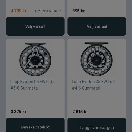
4 799
kr
395
kr
Ord. pris 5 910 kr
Välj variant
Välj variant
Loop Evotec G5 FW Left
Loop Evotec G5 FW Left
#5-8 Gunmetal
#4-6 Gunmetal
3 375
kr
2 815
kr
Bevaka produkt
Lägg i varukorgen