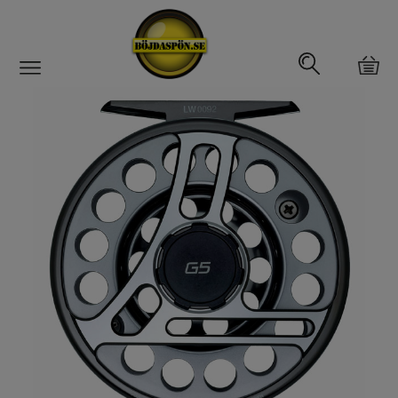
Gäddfemman
Abborrfemman
Interfiske
Rullar
Spön
Fiskeset
Fiskedrag