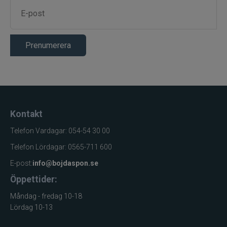
Produktkategori
Enhandsflugspö
Konstruktion
4-delat flugspö
Kolfiber (carbon
Material
fibre)
Prenumerera
Konturerat
Handtag
kanadensiskt
korkhandtag
Rullfäste med
Rullfäste
robust
Kontakt
kolfiberinsats
Telefon Vardagar: 054-54 30 00
Högkvalitativa
Ringar
lågfriktionsringar
Telefon Lördagar: 0565-711 600
Lågfriktionsguider
E-post:
info@bojdaspon.se
Stripper guides
för effektiv
Öppettider:
kastning
Måndag - fredag 10-18
Flugfiske i flera
Användningsområde
Lördag 10-13
vattenmiljöer
Optimerad för