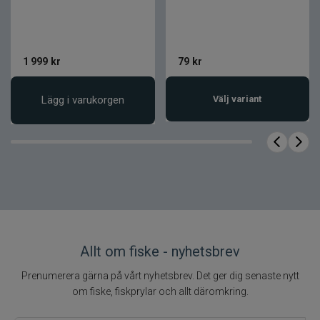
flugfiskare som vill ha utrustning redo för många
olika situationer.
Produktfördelar
1 999
kr
79
kr
4-delad konstruktion för enkel transport
Lägg i varukorgen
Välj variant
Kolfiberblank med följsam respons
Ergonomiskt korkhandtag för komfort
Stabilt rullfäste med robust
konstruktion
Utvecklat för flera typer av flugfiske
Produktfakta
Allt om fiske - nyhetsbrev
Egenskap
Värde
Prenumerera gärna på vårt nyhetsbrev. Det ger dig senaste nytt
Varumärke
Loop
om fiske, fiskprylar och allt däromkring.
Serie
Trak Series