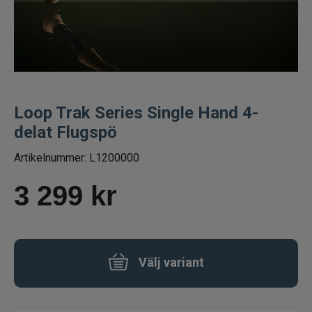
Fiskelinor
Småplock
Tillbehör
Loop Trak Series Single Hand 4-
delat Flugspö
Flugbindning
Artikelnummer:
L1200000
Flugfiske
3 299
kr
Flugfiskeset
Flugfiskespön
Välj variant
Flugfiskerullar
Flugfiskelinor