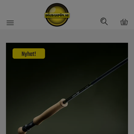
Gäddfemman
Abborrfemman
Interfiske
Rullar
Spön
Fiskeset
Fiskedrag