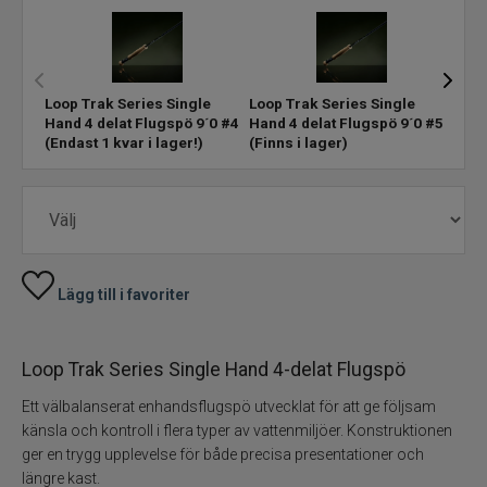
Flugfisketillbehör
Tafsar och tippet till flugfisket
Loop Trak Series Single
Loop Trak Series Single
Loop
Hand 4 delat Flugspö 9´0 #4
Hand 4 delat Flugspö 9´0 #5
Hand
(Endast 1 kvar i lager!)
(Finns i lager)
(Finn
Glasögon till fiske
Flytmedel till flugfiske
Vadarpaket
Lägg till i favoriter
Vadare och vadarbyxor
Loop Trak Series Single Hand 4-delat Flugspö
Vadarskor
Ett välbalanserat enhandsflugspö utvecklat för att ge följsam
känsla och kontroll i flera typer av vattenmiljöer. Konstruktionen
Flugfiskevästar
ger en trygg upplevelse för både precisa presentationer och
längre kast.