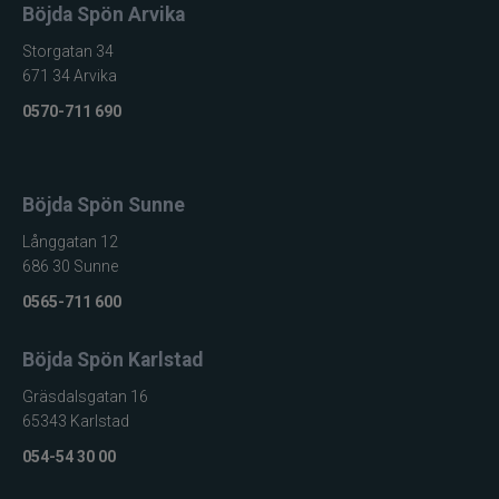
Böjda Spön Arvika
Konstruktionsegenskap
balans och
presentation
Storgatan 34
Delbar
671 34 Arvika
Transport
konstruktion för
0570-711 690
smidig packning
Böjda Spön Sunne
Långgatan 12
686 30 Sunne
0565-711 600
Böjda Spön Karlstad
Gräsdalsgatan 16
65343 Karlstad
054-54 30 00