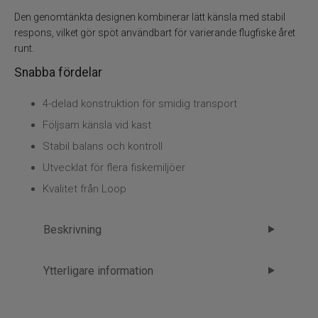
Flugor
Den genomtänkta designen kombinerar lätt känsla med stabil
respons, vilket gör spöt användbart för varierande flugfiske året
Flugaskar
runt.
Snabba fördelar
Bagar till fiske
4-delad konstruktion för smidig transport
Vantar och handskar
Följsam känsla vid kast
Stabil balans och kontroll
Mössor vantar sockor
Utvecklat för flera fiskemiljöer
Kepsar till flugfiske
Kvalitet från Loop
Vinterfiske
Kläder till flugfiske
Beskrivning
Kläder
Flytringar
Loop Trak Series Single Hand 4-delat
Ytterligare information
Trolling
Flugspö – följsam känsla för varierat
Märke
Loop
flugfiske
Specimenfiske