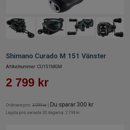
Trollingrullar
Flugrullar
Tillbehör fiskerullar
Spön
Shimano Curado M 151 Vänster
Artikelnummer:
CU151MGM
Fiskeset
2 799
kr
Fiskedrag
Fiskelinor
Du sparar
300 kr
|
Ordinarie pris:
3 099 kr
Lägsta pris senaste 30 dagarna:
2 799 kr
Småplock
Tillbehör