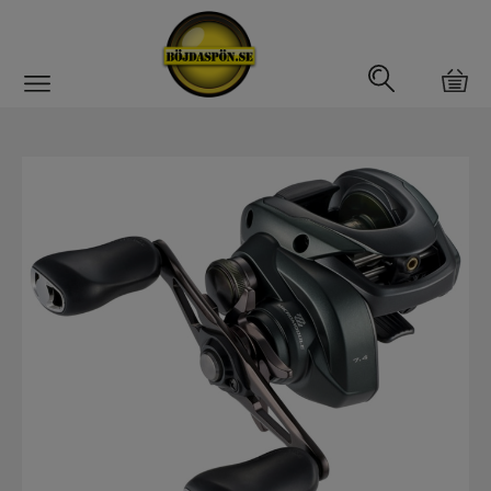
Gäddfemman
Abborrfemman
Interfiske
Rullar
Haspelrulle
Multirulle
Havsfiskerullar