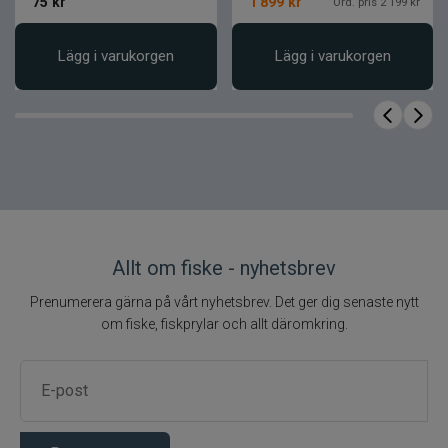
75
kr
1 899
kr
Ord. pris 2 199 kr
Rulltyp
Baitcastingrulle
Shimano Curado M
Lägg i varukorgen
Lägg i varukorgen
Modell
150
Utväxling
7.4:1
Linkapacitet
130 m / 0,35 mm
Kullager +
6 + 1
Rullager
Vikt
190 g
Allt om fiske - nyhetsbrev
Prenumerera gärna på vårt nyhetsbrev. Det ger dig senaste nytt
om fiske, fiskprylar och allt däromkring.