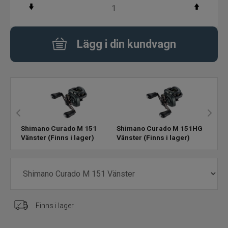
Flugbindning
Lägg i din kundvagn
Flugfiske
Vinterfiske
Kläder
Trolling
Shimano Curado M 151
Shimano Curado M 151HG
Vänster
(Finns i lager)
Vänster
(Finns i lager)
Specimenfiske
Varumärken
Finns i lager