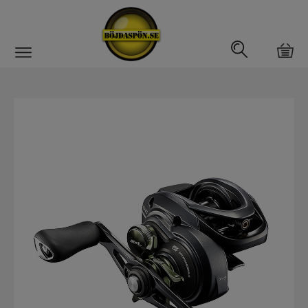
Gäddfemman
Abborrfemman
Interfiske
Rullar
Haspelrulle
Multirulle
Havsfiskerullar