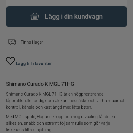
Flugbindning
Lägg i din kundvagn
Flugfiske
Finns i lager
Vinterfiske
Kläder
Lägg till i favoriter
Trolling
Shimano Curado K MGL 71HG
Specimenfiske
Shimano Curado K MGL 71HG är en högpresterande
lågprofilsrulle för dig som älskar finessfiske och vill ha maximal
Varumärken
kontroll, känsla och kastlängd med lätta beten.
Med MGL-spole, Hagane-kropp och hög utväxling får du en
silkeslen, snabb och extremt följsam rulle som gör varje
fiskepass till ren njutning.