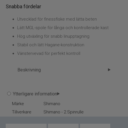
Snabba fördelar
Utvecklad för finessfiske med lätta beten
Lätt MGL-spole för långa och kontrollerade kast
Hög utväxling för snabb linupptagning
Stabil och lätt Hagane-konstruktion
Vänstervevad för perfekt kontroll
Beskrivning
Shimano Curado K MGL 71HG
Ytterligare information
Shimano Curado K MGL 71HG är den minsta
Märke
Shimano
modellen i Curado-serien och utvecklad specifikt
Tillverkare
för sportfiskare som vill fiska effektivt med lätta
Shimano - 2.Spinrulle
beten.