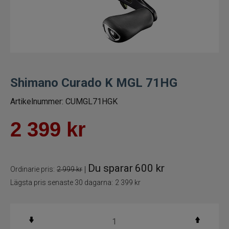
Trollingrullar
Flugrullar
Tillbehör fiskerullar
Shimano Curado K MGL 71HG
Spön
Artikelnummer:
CUMGL71HGK
Fiskeset
2 399
kr
Fiskedrag
Du sparar
600 kr
|
Ordinarie pris:
2 999 kr
Fiskelinor
Lägsta pris senaste 30 dagarna:
2 399 kr
Småplock
Tillbehör