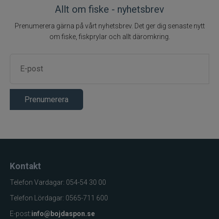
Allt om fiske - nyhetsbrev
Prenumerera gärna på vårt nyhetsbrev. Det ger dig senaste nytt
om fiske, fiskprylar och allt däromkring.
Prenumerera
Kontakt
Telefon Vardagar: 054-54 30 00
Telefon Lördagar: 0565-711 600
E-post:
info@bojdaspon.se