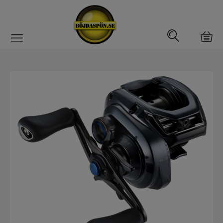
Gäddfemman
Abborrfemman
Interfiske
Rullar
Haspelrulle
Multirulle
Havsfiskerullar