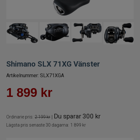
Trollingrullar
Flugrullar
Tillbehör fiskerullar
Spön
Shimano SLX 71XG Vänster
Fiskeset
Artikelnummer:
SLX71XGA
1 899
kr
Fiskedrag
Fiskelinor
Du sparar
300 kr
|
Ordinarie pris:
2 199 kr
Småplock
Lägsta pris senaste 30 dagarna:
1 899 kr
Tillbehör