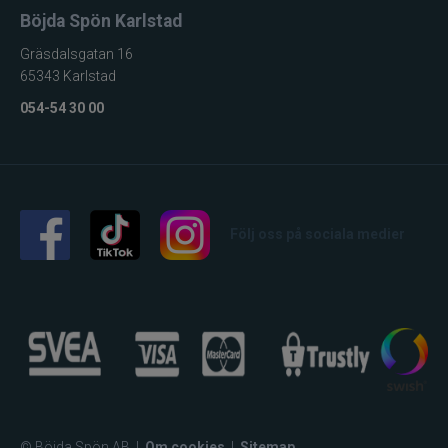
Böjda Spön Karlstad
Gräsdalsgatan 16
65343 Karlstad
054-54 30 00
Följ oss på sociala medier
© Böjda Spön AB
|
Om cookies
|
Sitemap