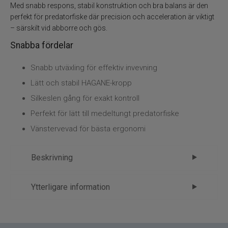
Med snabb respons, stabil konstruktion och bra balans är den
perfekt för predatorfiske där precision och acceleration är viktigt
– särskilt vid abborre och gös.
Snabba fördelar
Snabb utväxling för effektiv invevning
Lätt och stabil HAGANE-kropp
Silkeslen gång för exakt kontroll
Perfekt för lätt till medeltungt predatorfiske
Vänstervevad för bästa ergonomi
Beskrivning
Shimano SLX 71XG Vänster
Ytterligare information
Shimano SLX 71XG Vänster är en snabb och
Märke
Shimano
prisvärd baitcastingrulle byggd för dig som vill ha
Tillverkare
Shimano - 2.Spinrulle