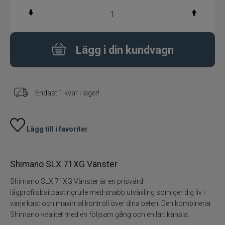
Flugbindning
Flugfiske
Lägg i din kundvagn
Vinterfiske
Endast 1 kvar i lager!
Kläder
Trolling
Lägg till i favoriter
Specimenfiske
Shimano SLX 71XG Vänster
Varumärken
Shimano SLX 71XG Vänster är en prisvärd
lågprofilsbaitcastingrulle med snabb utväxling som ger dig liv i
varje kast och maximal kontroll över dina beten. Den kombinerar
Shimano-kvalitet med en följsam gång och en lätt känsla.