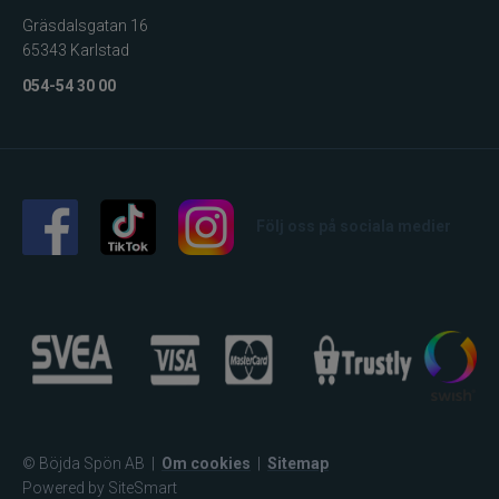
Gräsdalsgatan 16
65343 Karlstad
054-54 30 00
Följ oss på sociala medier
© Böjda Spön AB
|
Om cookies
|
Sitemap
Powered by SiteSmart