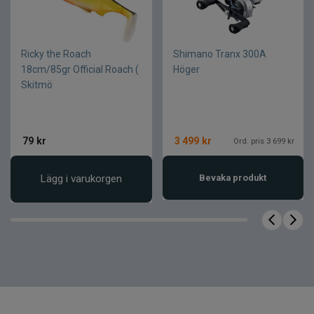
0,25 mm / 150 m
Linkapacitet
Ricky the Roach
Shimano Tranx 300A
18cm/85gr Official Roach (
Höger
Skitmö
79
kr
3 499
kr
Ord. pris 3 699 kr
Lägg i varukorgen
Bevaka produkt