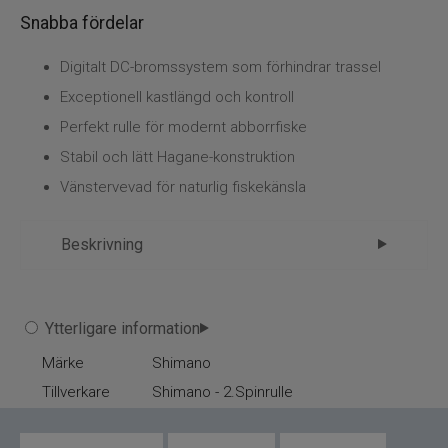
Snabba fördelar
Digitalt DC-bromssystem som förhindrar trassel
Exceptionell kastlängd och kontroll
Perfekt rulle för modernt abborrfiske
Stabil och lätt Hagane-konstruktion
Vänstervevad för naturlig fiskekänsla
Beskrivning
Shimano SLX DC 151
Ytterligare information
Shimano SLX DC 151 är framtagen för fiskare
Märke
Shimano
som vill ha maximal kontroll och bekymmersfritt
Tillverkare
fiske i alla situationer.
Shimano - 2.Spinrulle
Det intelligenta DC-systemet gör upp till 1000