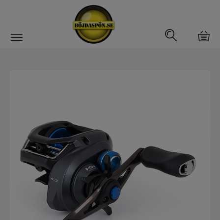
Gäddfemman
Abborrfemman
Interfiske
Rullar
Haspelrulle
Multirulle
Havsfiskerullar