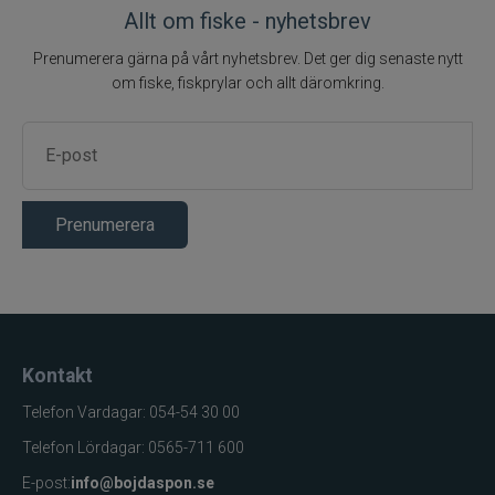
Allt om fiske - nyhetsbrev
Prenumerera gärna på vårt nyhetsbrev. Det ger dig senaste nytt
om fiske, fiskprylar och allt däromkring.
Prenumerera
Kontakt
Telefon Vardagar: 054-54 30 00
Telefon Lördagar: 0565-711 600
E-post:
info@bojdaspon.se