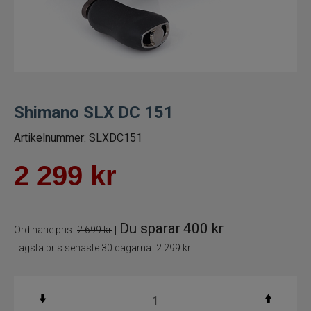
Trollingrullar
Flugrullar
Tillbehör fiskerullar
Shimano SLX DC 151
Spön
Artikelnummer:
SLXDC151
Fiskeset
2 299
kr
Fiskedrag
Du sparar
400 kr
|
Ordinarie pris:
2 699 kr
Fiskelinor
Lägsta pris senaste 30 dagarna:
2 299 kr
Småplock
Tillbehör