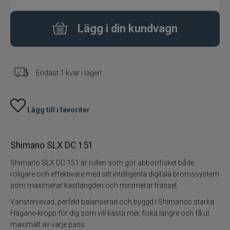
Flugbindning
Lägg i din kundvagn
Flugfiske
Endast 1 kvar i lager!
Vinterfiske
Kläder
Lägg till i favoriter
Trolling
Shimano SLX DC 151
Specimenfiske
Shimano SLX DC 151 är rullen som gör abborrfisket både
roligare och effektivare med sitt intelligenta digitala bromssystem
Varumärken
som maximerar kastlängden och minimerar trassel.
Vänstervevad, perfekt balanserad och byggd i Shimanos starka
Hagane-kropp för dig som vill kasta mer, fiska längre och få ut
maximalt av varje pass.