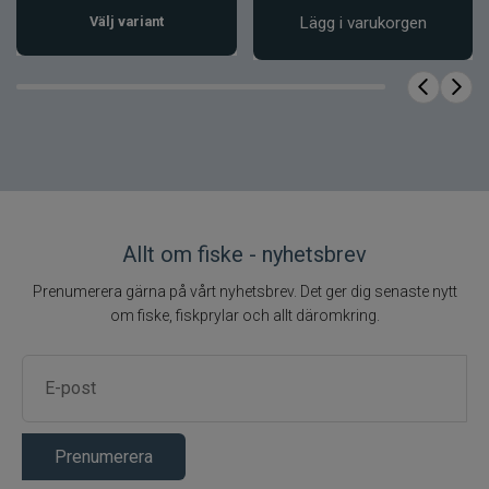
Välj variant
Lägg i varukorgen
Utväxling ca 7,5:1 för effektiv
linupptagning
Fakta om produkten
Shimano Calcutta
Modell
Conquest MD 301XG
Typ
Baitcastingrulle
Vevsida
Vänster
Allt om fiske - nyhetsbrev
Utvx
ca 7,5:1
Prenumerera gärna på vårt nyhetsbrev. Det ger dig senaste nytt
Max drag
ca 8 kg
om fiske, fiskprylar och allt däromkring.
Vikt
ca 360 g
0,25 mm / ca 285 m
Linkapacitet
0,30 mm / ca 235 m
0,40 mm / ca 140 m
Kullager +
Prenumerera
11 + 1
rullager