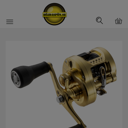
Gäddfemman
Abborrfemman
Interfiske
Rullar
Haspelrulle
Multirulle
Havsfiskerullar