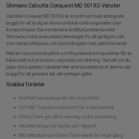
Shimano Calcutta Conquest MD 301XG Vänster
Calcutta Conquest MD 301XG är en premium baitcastingrulle
byggd för att ta dig an stora rovfiskar med tunga beten utan
kompromisser. Den kombinerar kraftfull prestanda med
Shimanos mest avancerade teknologier för att ge dig en rulle
som klarar tuffa pass och stora fångster med självförtroende.
Med en robust konstruktion och finjusterade komponenter får du
både kraft och precision i varje kast och drillning. Oavsett om du
jagar stora gäddor, havskatt eller andra predatorer är denna rulle
byggd för att prestera där det verkligen gäller.
Snabba fördelar
Kraftfull baitcastingrulle för stora fiskar
SVS MD Tune-bromssystem för exakt kontroll
Infinity Drive ger jämn vevning under belastning
HAGANE-kropp för styrka och tålighet
MicroModule-och Silent Tune-teknik för mjuk gång