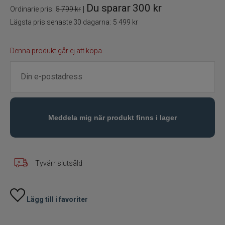
Du sparar
300 kr
|
Ordinarie pris:
5 799 kr
Flugbindning
Lägsta pris senaste 30 dagarna:
5 499 kr
Flugfiske
Denna produkt går ej att köpa.
Vinterfiske
Kläder
Trolling
Specimenfiske
Tyvärr slutsåld
Varumärken
Lägg till i favoriter