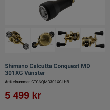
Trollingrullar
Flugrullar
Tillbehör fiskerullar
Spön
Fiskeset
Shimano Calcutta Conquest MD
Fiskedrag
301XG Vänster
Artikelnummer:
CTCNQMD301XGLHB
Fiskelinor
5 499
kr
Småplock
Tillbehör