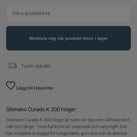
Flugbindning
Flugfiske
Vinterfiske
Kläder
Tyvärr slutsåld
Trolling
Lägg till i favoriter
Specimenfiske
Varumärken
Shimano Curado K 300 Höger
Shimano Curado K 300 Höger är rullen för dig som vill fiska stort,
hårt och länge – med full kontroll i varje kast och varje fight. Den
här modellen är byggd för tunga beten, grov lina och de absolut