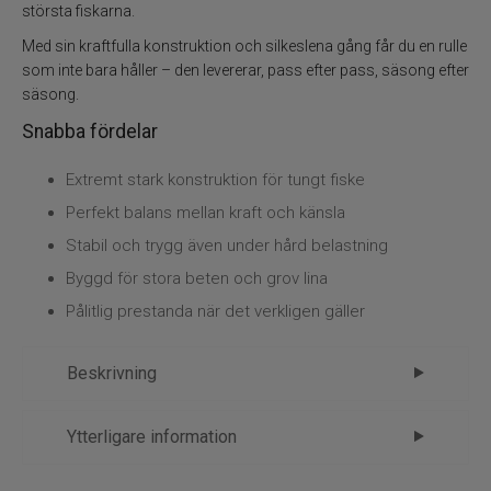
största fiskarna.
Med sin kraftfulla konstruktion och silkeslena gång får du en rulle
som inte bara håller – den levererar, pass efter pass, säsong efter
säsong.
Snabba fördelar
Extremt stark konstruktion för tungt fiske
Perfekt balans mellan kraft och känsla
Stabil och trygg även under hård belastning
Byggd för stora beten och grov lina
Pålitlig prestanda när det verkligen gäller
Beskrivning
Shimano Curado K 300 Höger
Ytterligare information
Shimano Curado K 300 Höger är Shimanos
Märke
Shimano