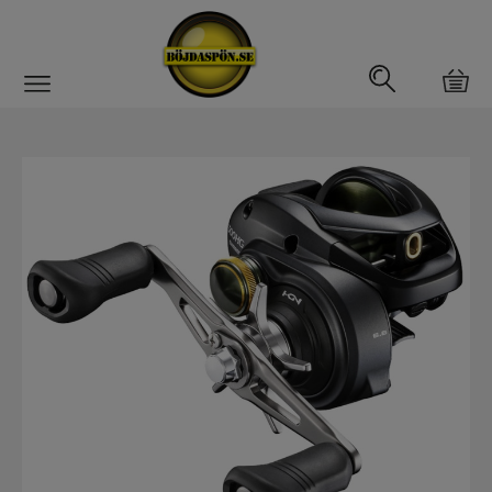
Gäddfemman
Abborrfemman
Interfiske
Rullar
Haspelrulle
Multirulle
Havsfiskerullar