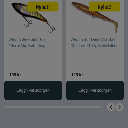
Optimal för stora beten och grov lina
Lång livslängd även vid hårt bruk
Fakta om produkten
Utväxling
4,7:1
Westin Jerk Sink. G5
Westin BullTeez Shadtail
Antal kullager
5+1
14cm/65g Bobr King
G5 24cm/107g BlodHulken
Vikt
300 g
Linkapacitet
0,30 mm / 235 m
Max bromskraft
10 kg
199
kr
119
kr
Vevsida
Höger
Lägg i varukorgen
Lägg i varukorgen