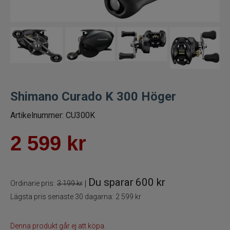
Trollingrullar
Flugrullar
Tillbehör fiskerullar
Shimano Curado K 300 Höger
Spön
Artikelnummer:
CU300K
Fiskeset
2 599
kr
Fiskedrag
Fiskelinor
Du sparar
600 kr
|
Ordinarie pris:
3 199 kr
Lägsta pris senaste 30 dagarna:
2 599 kr
Småplock
Tillbehör
Denna produkt går ej att köpa.