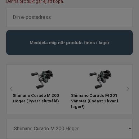
Denna produkt går ej att köpa.
Flugbindning
Flugfiske
Vinterfiske
Kläder
Trolling
Specimenfiske
Shimano Curado M 200
Shimano Curado M 201
Höger
(Tyvärr slutsåld)
Vänster
(Endast 1 kvar i
lager!)
Varumärken