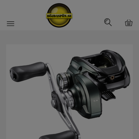
Gäddfemman
Abborrfemman
Interfiske
Rullar
Haspelrulle
Multirulle
Havsfiskerullar