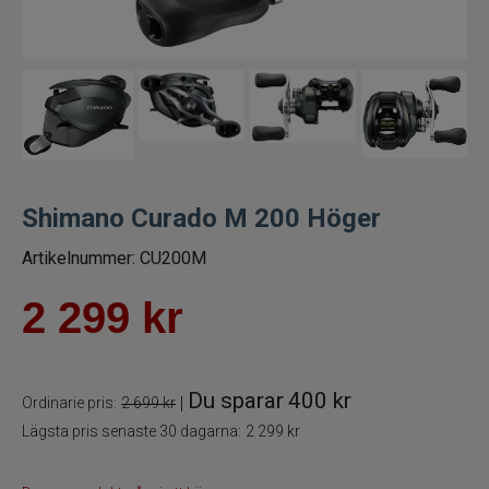
Trollingrullar
Flugrullar
Tillbehör fiskerullar
Spön
Shimano Curado M 200 Höger
Artikelnummer:
CU200M
Fiskeset
2 299
kr
Fiskedrag
Fiskelinor
Du sparar
400 kr
|
Ordinarie pris:
2 699 kr
Småplock
Lägsta pris senaste 30 dagarna:
2 299 kr
Tillbehör