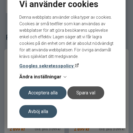
Vi använder cookies
kastet.
Westin Multirulle
Inkapslad rulle
Användningsområden
Denna webbplats använder olika typer av cookies.
Cookies är små textfiler som kan användas av
Curado M är idealisk för fiske efter små till
webbplatser för att göra besökarens upplevelse
Relaterade fiskeredskap för ditt fiske
mellanstora predatorer och täcker ett brett
enkel och effektiv. Lagen säger att vi får lagra
spektrum av fiskestilar och tekniker.
cookies på din enhet om det är absolut nödvändigt
för att använda webbplatsen. För övriga ändamål
Den fungerar utmärkt för både traditionellt
krävs självklart ditt medgivande.
spinnfiske och mer tekniska presentationer med
Googles sekretesspolicy
varierande betesstorlekar.
Ändra inställningar
Prestanda och känsla
Acceptera alla
Spara val
Westin W6-BC SSG
Westin W6-BC 51 SSG
Rullen levererar extremt stabil och mjuk rotation
lågprofilsrulle Stealth Gold
lågprofilsrulle 6,6:1 Vänster
tack vare X-SHIP, Micromodule Gear och SILENT
TUNE-teknik.
Avböj alla
Den kraftfulla bromsen och styva HAGANE-
kroppen ger dig full kontroll även i pressade
2 899
kr
2 899
kr
Ord. pris 3 099 kr
Ord. pris 3 099 kr
situationer.