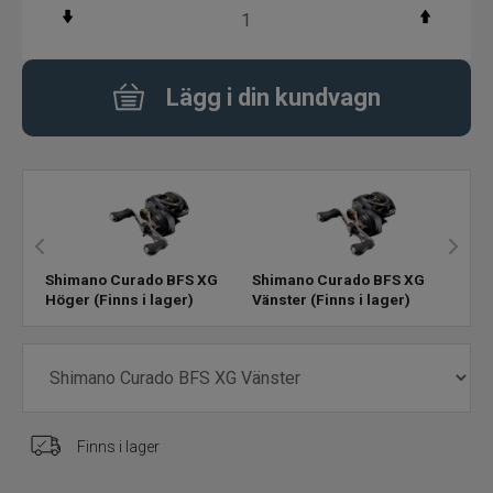
Flugbindning
Lägg i din kundvagn
Flugfiske
Vinterfiske
Kläder
Trolling
Shimano Curado BFS XG
Shimano Curado BFS XG
Höger
(Finns i lager)
Vänster
(Finns i lager)
Specimenfiske
Varumärken
Finns i lager