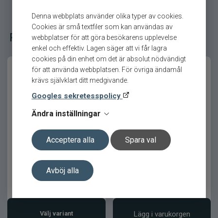
Perfekt för finessefiske efter abborre, öring och
Denna webbplats använder olika typer av cookies.
andra predatorer där låg betesvikt och känsla är
Cookies är små textfiler som kan användas av
avgörande.
Relaterade fiskeredskap för ditt fiske
webbplatser för att göra besökarens upplevelse
enkel och effektiv. Lagen säger att vi får lagra
Optimal för tekniker som kräver precision,
cookies på din enhet om det är absolut nödvändigt
snabba presentationer och maximal
för att använda webbplatsen. För övriga ändamål
beteskontroll.
krävs självklart ditt medgivande.
Prestanda och känsla
Googles sekretesspolicy
Ändra inställningar
Rullen levererar extremt mjuk och kraftfull
rotation tack vare X-SHIP-systemet och den
Westin W6-BC SSG
Westin W6-BC 51 SSG
styva HAGANE-kroppen.
lågprofilsrulle Stealth Gold
lågprofilsrulle 6,6:1 Vänster
Acceptera alla
Spara val
Den karakteristiska knarren under fight ger dig full
kontakt med fisken och förstärker varje
Avböj alla
ögonblick vid vattnet.
2 899
kr
2 899
kr
Ord. pris 3 099 kr
Ord. pris 3 099 kr
Produktfördelar
Välj variant
Lägg i varukorgen