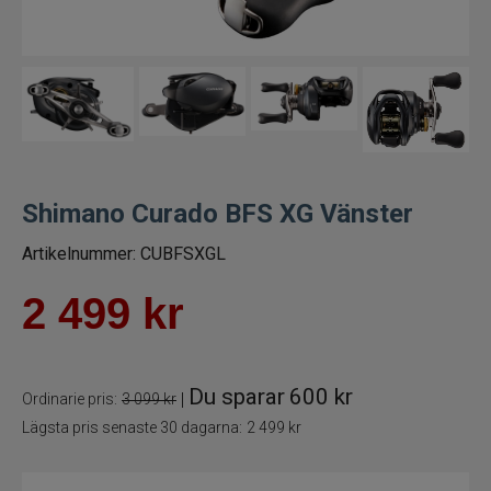
Trollingrullar
Flugrullar
Tillbehör fiskerullar
Spön
Shimano Curado BFS XG Vänster
Artikelnummer:
CUBFSXGL
Fiskeset
2 499
kr
Fiskedrag
Fiskelinor
Du sparar
600 kr
|
Ordinarie pris:
3 099 kr
Småplock
Lägsta pris senaste 30 dagarna:
2 499 kr
Tillbehör