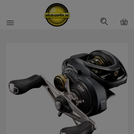
Gäddfemman
Abborrfemman
Interfiske
Rullar
Haspelrulle
Multirulle
Havsfiskerullar